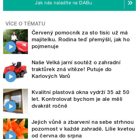
Jak nás naladíte na DABu
VÍCE O TÉMATU
Červený pomocník za sto tisíc už má
majitelku. Rodina teď přemýšlí, jak ho
pojmenuje
Naše Velká jarní soutěž o zahradní
traktůrek zná vítěze! Putuje do
Karlových Varů
Kvalitní plastová okna vydrží 35 až 50
let. Kontrolovat bychom je ale měli
dvakrát ročně
Jejich vůně a zbarvení na sebe strhnou
pozornost v každé zahradě. Lilie kvetou
od června do srpna