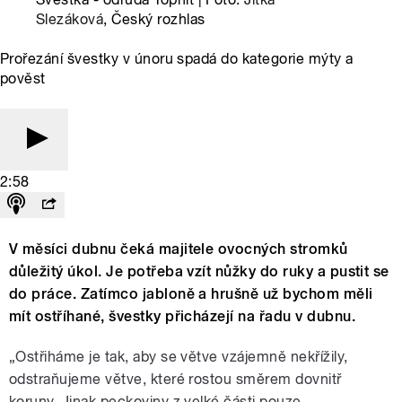
Slezáková
, Český rozhlas
Prořezání švestky v únoru spadá do kategorie mýty a
pověst
2:58
V měsíci dubnu čeká majitele ovocných stromků
důležitý úkol. Je potřeba vzít nůžky do ruky a pustit se
do práce. Zatímco jabloně a hrušně už bychom měli
mít ostříhané, švestky přicházejí na řadu v dubnu.
„Ostřiháme je tak, aby se větve vzájemně nekřížily,
odstraňujeme větve, které rostou směrem dovnitř
koruny. Jinak peckoviny z velké části pouze