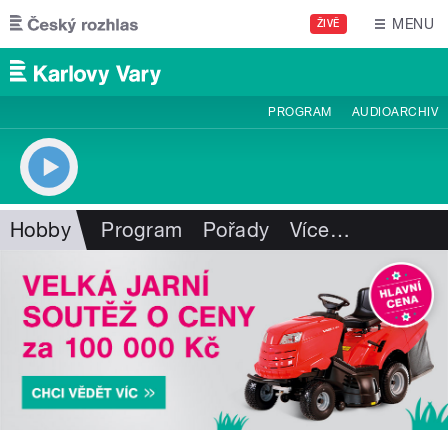
Přejít k hlavnímu obsahu
MENU
ŽIVĚ
PROGRAM
AUDIOARCHIV
Hobby
Program
Pořady
Více
…