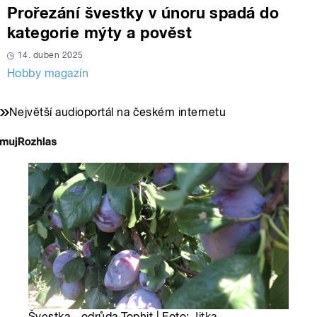
Prořezání švestky v únoru spadá do
kategorie mýty a pověst
14. duben 2025
Hobby magazín
Největší audioportál na českém internetu
Švestka - odrůda Tophit | Foto:
Jitka