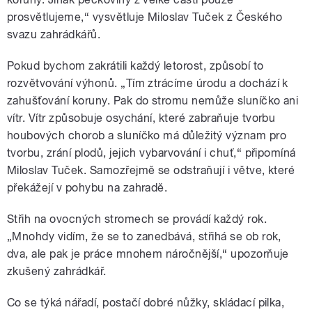
prosvětlujeme,“ vysvětluje Miloslav Tuček z Českého
svazu zahrádkářů.
Pokud bychom zakrátili každý letorost, způsobí to
rozvětvování výhonů. „Tím ztrácíme úrodu a dochází k
zahušťování koruny. Pak do stromu nemůže sluníčko ani
vítr. Vítr způsobuje osychání, které zabraňuje tvorbu
houbových chorob a sluníčko má důležitý význam pro
tvorbu, zrání plodů, jejich vybarvování i chuť,“ připomíná
Miloslav Tuček. Samozřejmě se odstraňují i větve, které
překážejí v pohybu na zahradě.
Střih na ovocných stromech se provádí každý rok.
„Mnohdy vidím, že se to zanedbává, střihá se ob rok,
dva, ale pak je práce mnohem náročnější,“ upozorňuje
zkušený zahrádkář.
Co se týká nářadí, postačí dobré nůžky, skládací pilka,