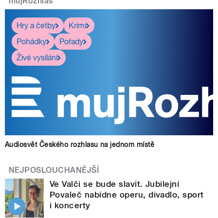
mujRozhlas
Hry a četby
Krimi
Pohádky
Pořady
Živé vysílání
Audiosvět Českého rozhlasu na jednom místě
NEJPOSLOUCHANĚJŠÍ
Ve Valči se bude slavit. Jubilejní
Povaleč nabídne operu, divadlo, sport
i koncerty