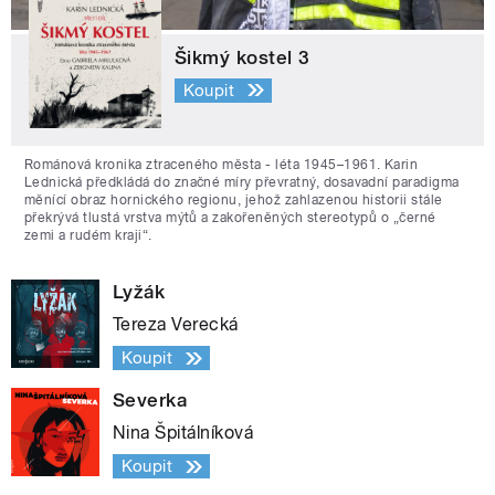
Šikmý kostel 3
Koupit
Románová kronika ztraceného města - léta 1945–1961. Karin
Lednická předkládá do značné míry převratný, dosavadní paradigma
měnící obraz hornického regionu, jehož zahlazenou historii stále
překrývá tlustá vrstva mýtů a zakořeněných stereotypů o „černé
zemi a rudém kraji“.
Lyžák
Tereza Verecká
Koupit
Severka
Nina Špitálníková
Koupit