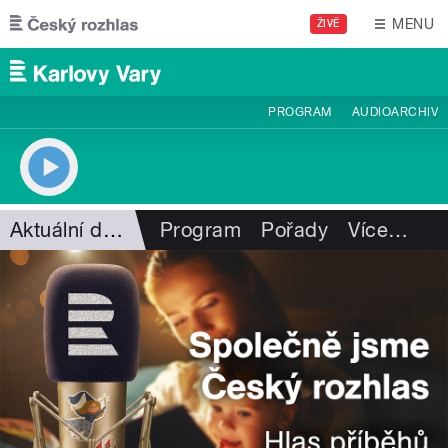
Přejít k hlavnímu obsahu
MENU
ŽIVĚ
PROGRAM
AUDIOARCHIV
Aktuální dění
Program
Pořady
Více
…