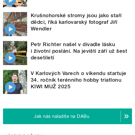
Krušnohorské stromy jsou jako staří
dědci, říká karlovarský fotograf Jiří
Wendler
Petr Richter našel v divadle lásku
i životní poslání. Na jevišti září už šest
desetiletí
V Karlových Varech o víkendu startuje
34. ročník terénního hobby triatlonu
KIWI MUŽ 2025
Jak nás naladíte na DABu