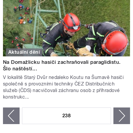
Aktuální dění
Na Domažlicku hasiči zachraňovali paraglidistu.
Šlo naštěstí...
V lokalitě Starý Dvůr nedaleko Koutu na Šumavě hasiči
společně s provozními techniky ČEZ Distribučních
služeb (ČDS) nacvičovali záchranu osob z příhradové
konstrukc...
STRÁNKY
238
n
zí