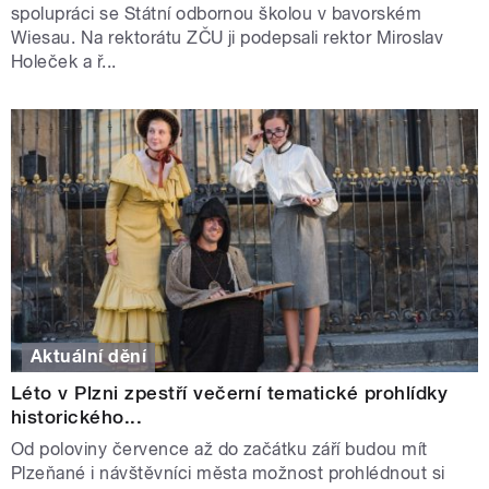
spolupráci se Státní odbornou školou v bavorském
Wiesau. Na rektorátu ZČU ji podepsali rektor Miroslav
Holeček a ř...
Aktuální dění
Léto v Plzni zpestří večerní tematické prohlídky
historického...
Od poloviny července až do začátku září budou mít
Plzeňané i návštěvníci města možnost prohlédnout si