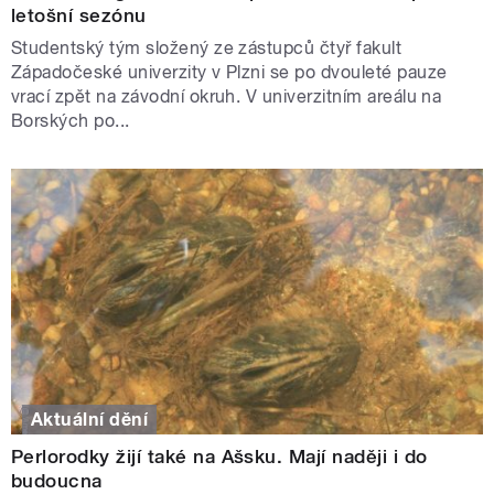
letošní sezónu
Studentský tým složený ze zástupců čtyř fakult
Západočeské univerzity v Plzni se po dvouleté pauze
vrací zpět na závodní okruh. V univerzitním areálu na
Borských po...
Aktuální dění
Perlorodky žijí také na Ašsku. Mají naději i do
budoucna