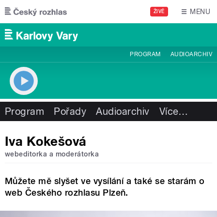
Přejít k hlavnímu obsahu
MENU
ŽIVĚ
PROGRAM
AUDIOARCHIV
Program
Pořady
Audioarchiv
Více
…
Iva Kokešová
webeditorka a moderátorka
Můžete mě slyšet ve vysílání a také se starám o
web Českého rozhlasu Plzeň.