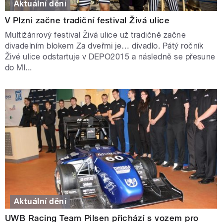
Aktuální dění
V Plzni začne tradiční festival Živá ulice
Multižánrový festival Živá ulice už tradičně začne
divadelním blokem Za dveřmi je… divadlo. Pátý ročník
Živé ulice odstartuje v DEPO2015 a následně se přesune
do Ml...
Aktuální dění
UWB Racing Team Pilsen přichází s vozem pro