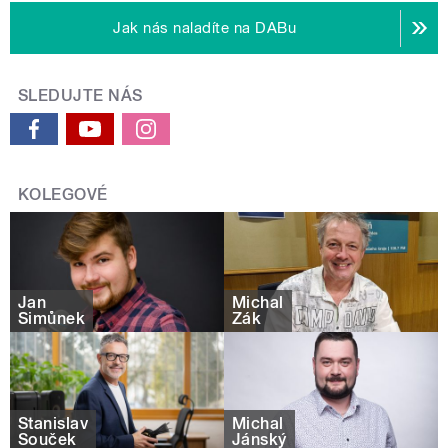
Jak nás naladíte na DABu
SLEDUJTE NÁS
KOLEGOVÉ
Jan
Michal
Šimůnek
Žák
Stanislav
Michal
Souček
Jánský