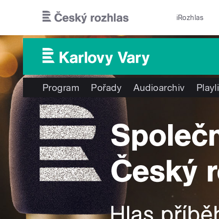
Přejít k hlavnímu obsahu
iRozhlas
Program
Pořady
Audioarchiv
Playl