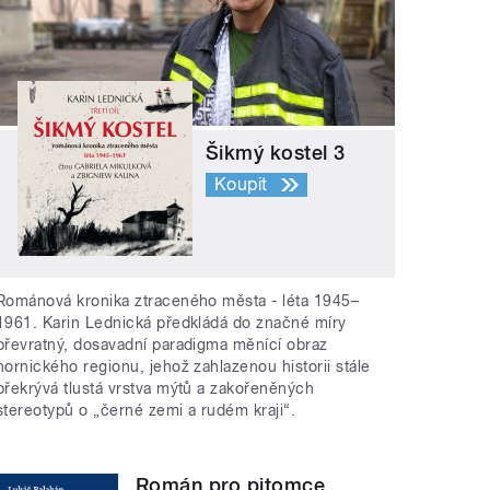
Šikmý kostel 3
Koupit
Románová kronika ztraceného města - léta 1945–
1961. Karin Lednická předkládá do značné míry
převratný, dosavadní paradigma měnící obraz
hornického regionu, jehož zahlazenou historii stále
překrývá tlustá vrstva mýtů a zakořeněných
stereotypů o „černé zemi a rudém kraji“.
Román pro pitomce