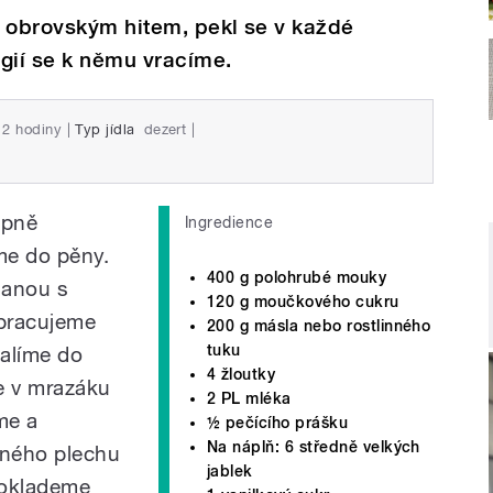
u obrovským hitem, pekl se v každé
gií se k němu vracíme.
2 hodiny
|
Typ jídla
dezert
|
upně
Ingredience
me do pěny.
400 g polohrubé mouky
hanou s
120 g moučkového cukru
ypracujeme
200 g másla nebo rostlinného
tuku
balíme do
4 žloutky
e v mrazáku
2 PL mléka
me a
½ pečícího prášku
Na náplň: 6 středně velkých
ného plechu
jablek
poklademe