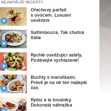
NEJNOVĚJŠÍ RECEPTY
Ořechový parfait
s ovocem. Luxusní
osvěžení
Saltimbocca. Tak chutná
Itálie
Rychlé osvěžující saláty.
Podávejte vychlazené!
Buchty s meruňkami.
Právě je na ně ten nejlepší
čas
Rybíz à la brusinky.
Dokonalá náhražka