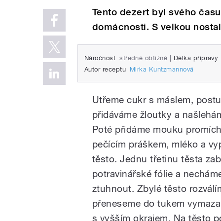
Tento dezert byl svého čas
domácnosti. S velkou nostal
Náročnost
středně obtížné
|
Délka přípravy
Autor receptu
Mirka Kuntzmannová
Utřeme cukr s máslem, post
přidáváme žloutky a našlehá
Poté přidáme mouku promíc
pečícím práškem, mléko a v
těsto. Jednu třetinu těsta za
potravinářské fólie a nechám
ztuhnout. Zbylé těsto rozválí
přeneseme do tukem vymaza
s vyšším okrajem. Na těsto 