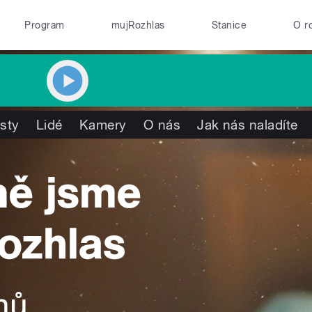
Program
mujRozhlas
Stanice
O r
isty
Lidé
Kamery
O nás
Jak nás naladíte