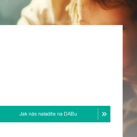
Jak nás naladíte na DABu