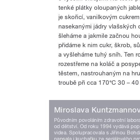
tenké plátky oloupaných jab
je skořicí, vanilkovým cukrem
nasekanými jádry vlašských o
šleháme a jakmile začnou ho
přidáme k nim cukr, škrob, sů
a vyšleháme tuhý sníh. Ten 
rozestřeme na koláč a posy
těstem, nastrouhaným na hru
troubě při cca 170°C 30 – 40 
Miroslava Kuntzmanno
Původním povoláním zdravotní laborant
od dětství. Od roku 1994 vydává popu
videa. Spolupracovala s Jiřinou Bohd
napsala i kuchařku ze seriálového pr