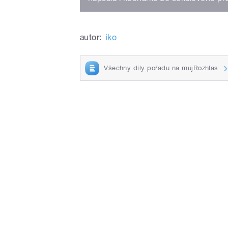
autor:
iko
Všechny díly pořadu na mujRozhlas