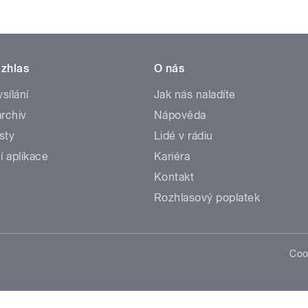
zhlas
O nás
ysílání
Jak nás naladíte
rchiv
Nápověda
sty
Lidé v rádiu
í aplikace
Kariéra
Kontakt
Rozhlasový poplatek
Coo