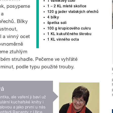
1 vanilkový cukr
lek, posypeme
1 – 2 KL mleté skořice
120 g jader vlašských ořechů
 a
4 bílky
řechů. Bílky
špetka soli
ustnout,
100 g krupicového cukru
1 KL kukuřičného škrobu
l a vinný ocet
1 KL vinného octa
rovnoměrně
peme ztuhlým
bém struhadle. Pečeme ve vyhřáté
minut, podle typu použité trouby.
vá
ka, ale vaření ji baví už
lární kuchařské knihy i
alovou a jako první u nás
ostředí Recepty z Ulice.