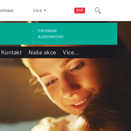
ozhlase
Více
ŽIVĚ
PROGRAM
AUDIOARCHIV
Kontakt
Naše akce
Více
…