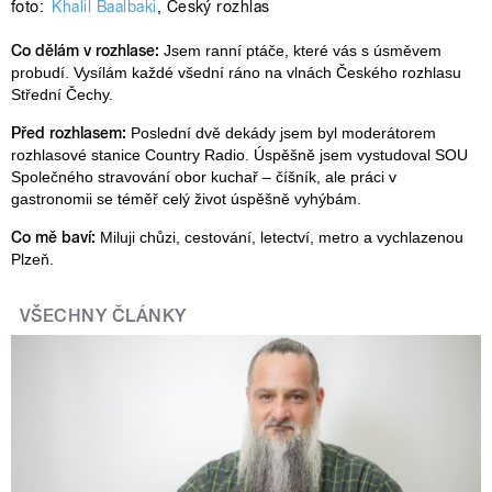
foto:
Khalil Baalbaki
,
Český rozhlas
Co dělám v rozhlase:
Jsem ranní ptáče, které vás s úsměvem
probudí. Vysílám každé všední ráno na vlnách Českého rozhlasu
Střední Čechy.
Před rozhlasem:
Poslední dvě dekády jsem byl moderátorem
rozhlasové stanice Country Radio. Úspěšně jsem vystudoval SOU
Společného stravování obor kuchař – číšník, ale práci v
gastronomii se téměř celý život úspěšně vyhýbám.
Co mě baví:
Miluji chůzi, cestování, letectví, metro a vychlazenou
Plzeň.
VŠECHNY ČLÁNKY