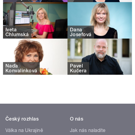
Iveta
Dana
Chlumská
Josefová
Naďa
Pavel
Konvalinková
Kučera
Český rozhlas
O nás
Válka na Ukrajině
Jak nás naladíte