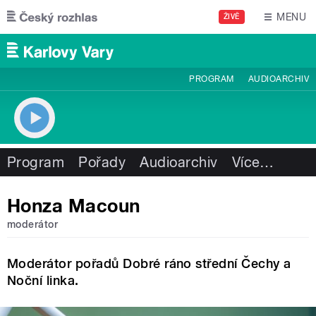
Přejít k hlavnímu obsahu
MENU
ŽIVĚ
PROGRAM
AUDIOARCHIV
Program
Pořady
Audioarchiv
Více
…
Honza Macoun
moderátor
Moderátor pořadů Dobré ráno střední Čechy a
Noční linka.