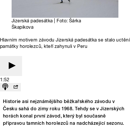
Jizerská padesátka | Foto: Šárka
Škapikova
Hlavním motivem závodu Jizerská padesátka se stalo uctění
památky horolezců, kteří zahynuli v Peru
1:52
Historie asi nejznámějšího běžkařského závodu v
Česku sahá do zimy roku 1968. Tehdy se v Jizerských
horách konal první závod, který byl současně
přípravou tamních horolezců na nadcházející sezonu.