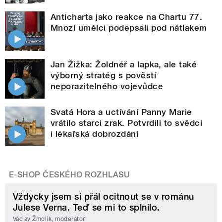
Anticharta jako reakce na Chartu 77.
Mnozí umělci podepsali pod nátlakem
Jan Žižka: Žoldnéř a lapka, ale také
výborný stratég s pověstí
neporazitelného vojevůdce
Svatá Hora a uctívání Panny Marie
vrátilo starci zrak. Potvrdili to svědci
i lékařská dobrozdání
E-SHOP ČESKÉHO ROZHLASU
Vždycky jsem si přál ocitnout se v románu
Julese Verna. Teď se mi to splnilo.
Václav Žmolík, moderátor