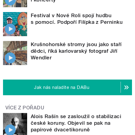
Festival v Nové Roli spojí hudbu
s pomocí. Podpoří Filípka z Perninku
Krušnohorské stromy jsou jako staří
dědci, říká karlovarský fotograf Jiří
Wendler
Jak nás naladíte na DABu
VÍCE Z POŘADU
Alois Rašín se zasloužil o stabilizaci
české koruny. Objevil se pak na
papírové dvacetikoruně