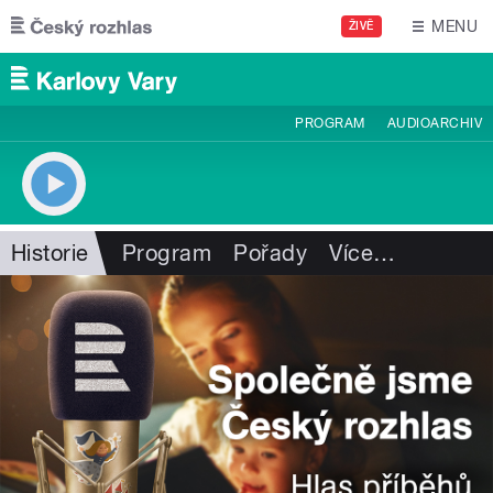
Přejít k hlavnímu obsahu
MENU
ŽIVĚ
PROGRAM
AUDIOARCHIV
Historie
Program
Pořady
Více
…