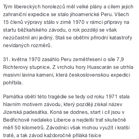
Tým libereckých horolezců měl velké plány a cílem jejich
zahraniční expedice se stalo jihoamerické Peru. Všech
15 členů výpravy stálo v zimě 1970 v rámci přípravy na
startu běžkařského závodu, o rok později se však
nezúčastnil ani jediný. Stali se oběťmi přírodní katastrofy
nevídaných rozměrů.
31. května 1970 zasáhlo Peru zemětřesení o síle 7,9
Richterovy stupnice. Z vrcholu hory Huascarán se utrhla
masivní lavina kamení, která československou expedici
pohřbila.
Památka obětí této tragédie se tedy od roku 1971 stala
hlavním motivem závodu, který později získal název
Jizerská padesátka. Koná se dodnes, start i cíl jsou v
Bedřichově nedaleko Liberce a nejdelší trať skutečně
měří 50 kilometrů. Závodníci však mohou využít i kratší
tratě, a tak závod každoročně přiláká tisíce