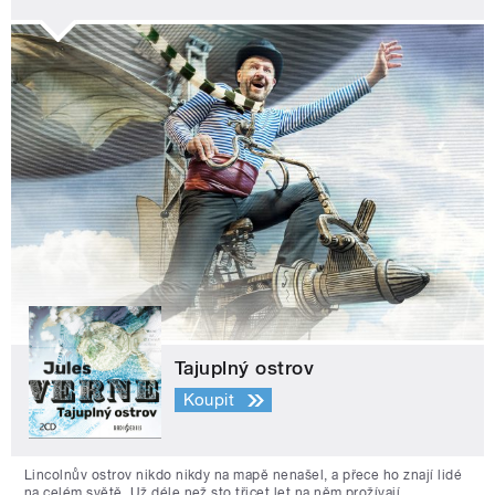
Tajuplný ostrov
Koupit
Lincolnův ostrov nikdo nikdy na mapě nenašel, a přece ho znají lidé
na celém světě. Už déle než sto třicet let na něm prožívají