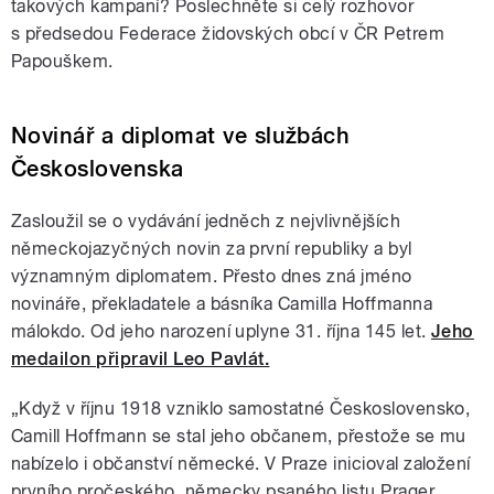
takových kampaní? Poslechněte si celý rozhovor
s předsedou Federace židovských obcí v ČR Petrem
Papouškem.
Novinář a diplomat ve službách
Československa
Zasloužil se o vydávání jedněch z nejvlivnějších
německojazyčných novin za první republiky a byl
významným diplomatem. Přesto dnes zná jméno
novináře, překladatele a básníka Camilla Hoffmanna
málokdo. Od jeho narození uplyne 31. října 145 let.
Jeho
medailon připravil Leo Pavlát.
„Když v říjnu 1918 vzniklo samostatné Československo,
Camill Hoffmann se stal jeho občanem, přestože se mu
nabízelo i občanství německé. V Praze inicioval založení
prvního pročeského, německy psaného listu Prager