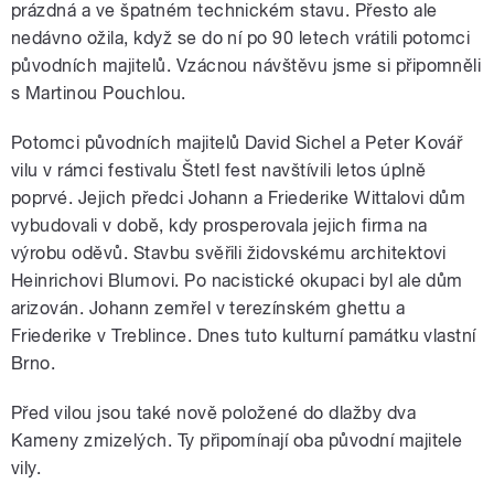
prázdná a ve špatném technickém stavu. Přesto ale
nedávno ožila, když se do ní po 90 letech vrátili potomci
původních majitelů. Vzácnou návštěvu jsme si připomněli
s Martinou Pouchlou.
Potomci původních majitelů David Sichel a Peter Kovář
vilu v rámci festivalu Štetl fest navštívili letos úplně
poprvé. Jejich předci Johann a Friederike Wittalovi dům
vybudovali v době, kdy prosperovala jejich firma na
výrobu oděvů. Stavbu svěřili židovskému architektovi
Heinrichovi Blumovi. Po nacistické okupaci byl ale dům
arizován. Johann zemřel v terezínském ghettu a
Friederike v Treblince. Dnes tuto kulturní památku vlastní
Brno.
Před vilou jsou také nově položené do dlažby dva
Kameny zmizelých. Ty připomínají oba původní majitele
vily.