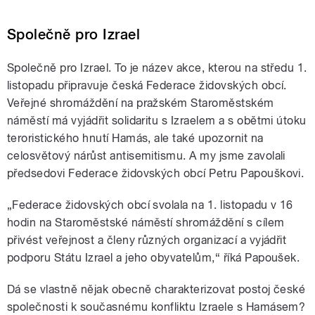
Společně pro Izrael
Společně pro Izrael. To je název akce, kterou na středu 1.
listopadu připravuje česká Federace židovských obcí.
Veřejné shromáždění na pražském Staroměstském
náměstí má vyjádřit solidaritu s Izraelem a s obětmi útoku
teroristického hnutí Hamás, ale také upozornit na
celosvětový nárůst antisemitismu. A my jsme zavolali
předsedovi Federace židovských obcí Petru Papouškovi.
„Federace židovských obcí svolala na 1. listopadu v 16
hodin na Staroměstské náměstí shromáždění s cílem
přivést veřejnost a členy různých organizací a vyjádřit
podporu Státu Izrael a jeho obyvatelům,“ říká Papoušek.
Dá se vlastně nějak obecně charakterizovat postoj české
společnosti k současnému konfliktu Izraele s Hamásem?