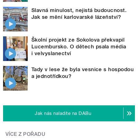
Slavná minulost, nejistá budoucnost.
Jak se mění karlovarské lázeňství?
Školní projekt ze Sokolova překvapil
Lucembursko. O dětech psala média
i velvyslanectví
Tady v lese že byla vesnice s hospodou
a jednotřídkou?
Jak nás naladíte na DABu
VÍCE Z POŘADU