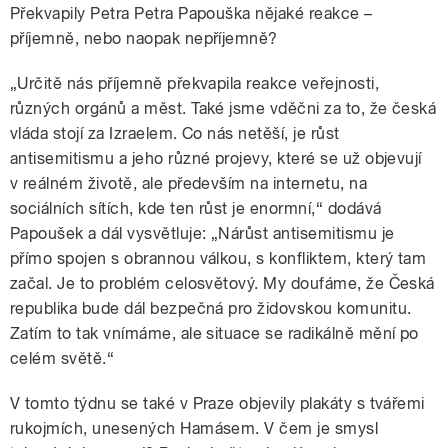
Překvapily Petra Petra Papouška nějaké reakce –
příjemně, nebo naopak nepříjemně?
„Určitě nás příjemně překvapila reakce veřejnosti,
různých orgánů a měst. Také jsme vděčni za to, že česká
vláda stojí za Izraelem. Co nás netěší, je růst
antisemitismu a jeho různé projevy, které se už objevují
v reálném životě, ale především na internetu, na
sociálních sítích, kde ten růst je enormní,“ dodává
Papoušek a dál vysvětluje: „Nárůst antisemitismu je
přímo spojen s obrannou válkou, s konfliktem, který tam
začal. Je to problém celosvětový. My doufáme, že Česká
republika bude dál bezpečná pro židovskou komunitu.
Zatím to tak vnímáme, ale situace se radikálně mění po
celém světě.“
V tomto týdnu se také v Praze objevily plakáty s tvářemi
rukojmích, unesených Hamásem. V čem je smysl