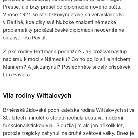
Presse, ale brzy přešel do diplomacie nového státu.
V roce 1921 se stal tiskovým atašé na velvyslanectví
v Berlíně, kde díky své hluboké znalosti německé
problematiky prokázal české diplomacii neocenitelné
služby,“ říká Pavlát.
Z jaké rodiny Hoffmann pocházel? Jak prožíval nástup
nacismu k moci v Německu? Co ho pojilo s Heinrichem
Mannem? A jak zahynul? Poslechněte si celý příspěvek
Leo Pavláta.
Vila rodiny Wittalových
Brněnská židovská podnikatelská rodina Wittalových si ve
30. letech minulého století nechala postavit moderní
funkcionalistickou vilu. Sloužila jim ale jen několik let,
protože tragicky zahynuli za druhé světové války. Dnes je