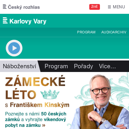
Přejít k hlavnímu obsahu
MENU
ŽIVĚ
PROGRAM
AUDIOARCHIV
Náboženství
Program
Pořady
Více
…