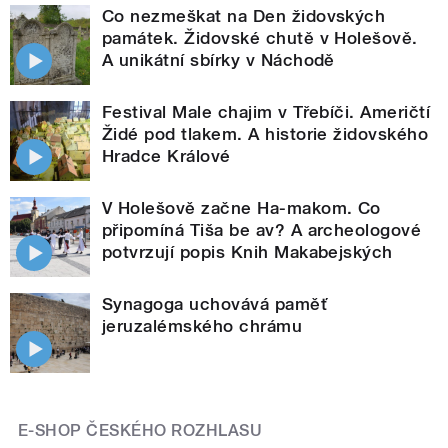
Co nezmeškat na Den židovských
památek. Židovské chutě v Holešově.
A unikátní sbírky v Náchodě
Festival Male chajim v Třebíči. Američtí
Židé pod tlakem. A historie židovského
Hradce Králové
V Holešově začne Ha-makom. Co
připomíná Tiša be av? A archeologové
potvrzují popis Knih Makabejských
Synagoga uchovává paměť
jeruzalémského chrámu
E-SHOP ČESKÉHO ROZHLASU