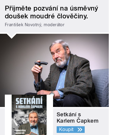
Přijměte pozvání na úsměvný
doušek moudré člověčiny.
František Novotný, moderátor
Setkání s
Karlem Čapkem
Koupit