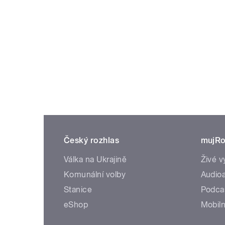
Český rozhlas
mujRo
Válka na Ukrajině
Živé v
Komunální volby
Audioa
Stanice
Podca
eShop
Mobiln