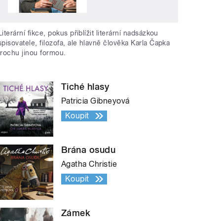
Literární fikce, pokus přiblížit literární nadsázkou
spisovatele, filozofa, ale hlavně člověka Karla Čapka
trochu jinou formou.
Tiché hlasy
Patricia Gibneyová
Koupit
Brána osudu
Agatha Christie
Koupit
Zámek