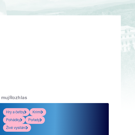
mujRozhlas
Hry a četby
Krimi
Pohádky
Pořady
Živé vysílání