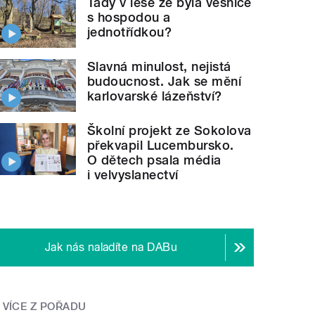
Tady v lese že byla vesnice
s hospodou a
jednotřídkou?
Slavná minulost, nejistá
budoucnost. Jak se mění
karlovarské lázeňství?
Školní projekt ze Sokolova
překvapil Lucembursko.
O dětech psala média
i velvyslanectví
Jak nás naladíte na DABu
VÍCE Z POŘADU