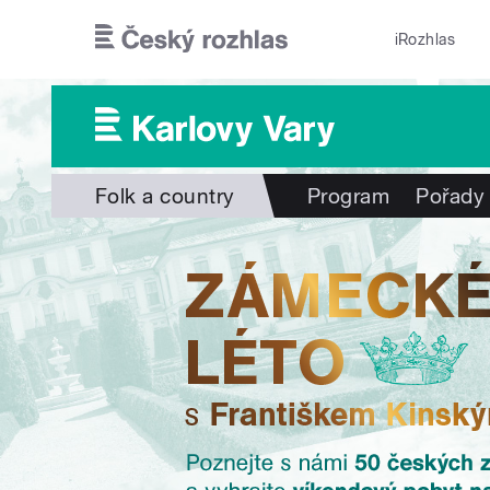
Přejít k hlavnímu obsahu
iRozhlas
Folk a country
Program
Pořady