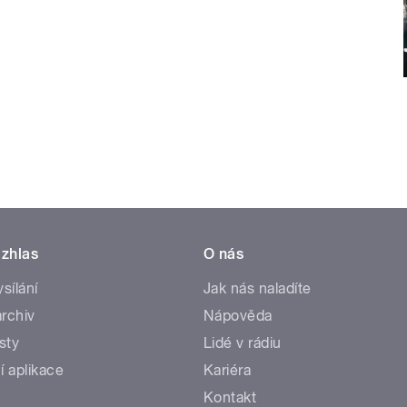
zhlas
O nás
ysílání
Jak nás naladíte
rchiv
Nápověda
sty
Lidé v rádiu
í aplikace
Kariéra
Kontakt