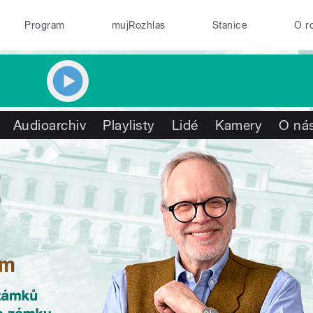
Program
mujRozhlas
Stanice
O r
Audioarchiv
Playlisty
Lidé
Kamery
O ná