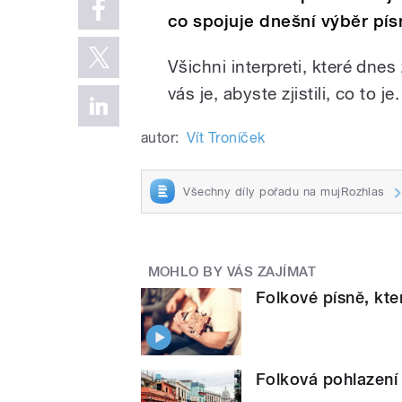
co spojuje dnešní výběr pís
Všichni interpreti, které dne
vás je, abyste zjistili, co to 
autor:
Vít Troníček
Všechny díly pořadu na mujRozhlas
MOHLO BY VÁS ZAJÍMAT
Folkové písně, kte
Folková pohlazení 