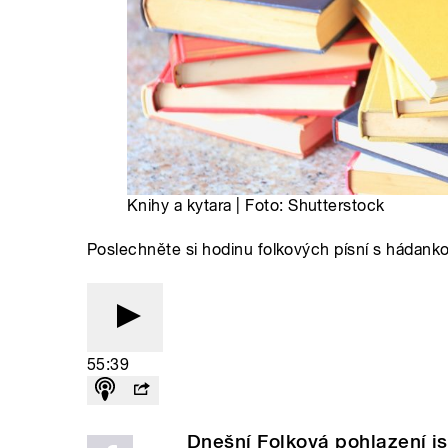
Knihy a kytara | Foto: Shutterstock
Poslechněte si hodinu folkových písní s hádank
55:39
Dnešní Folková pohlazení j