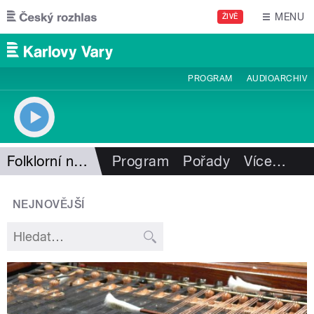
Přejít k hlavnímu obsahu
MENU
ŽIVĚ
PROGRAM
AUDIOARCHIV
Folklorní notování
Program
Pořady
Více
…
NEJNOVĚJŠÍ