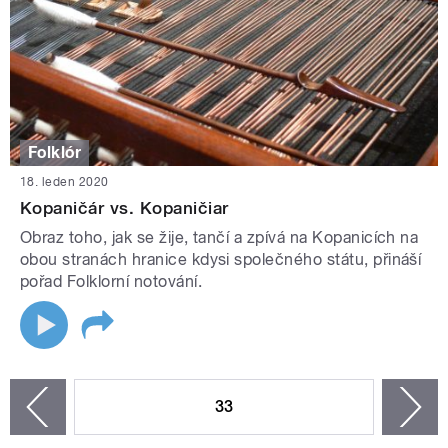
Folklór
18. leden 2020
Kopaničár vs. Kopaničiar
Obraz toho, jak se žije, tančí a zpívá na Kopanicích na
obou stranách hranice kdysi společného státu, přináší
pořad Folklorní notování.
STRÁNKY
33
n
zí