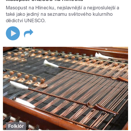
Masopust na Hlinecku, nejslavnější a nejproslulejší a
také jako jediný na seznamu světového kulurního
dědictví UNESCO.
Folklór