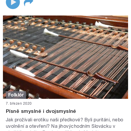
Folklór
7. březen 2020
Písně smyslné i dvojsmyslné
Jak prožívali erotiku naši předkové? Byli puritáni, nebo
uvolnění a otevření? Na jihovýchodním Slovácku v