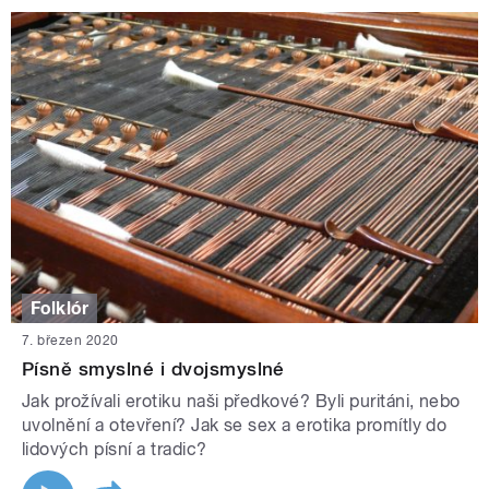
Folklór
7. březen 2020
Písně smyslné i dvojsmyslné
Jak prožívali erotiku naši předkové? Byli puritáni, nebo
uvolnění a otevření? Jak se sex a erotika promítly do
lidových písní a tradic?