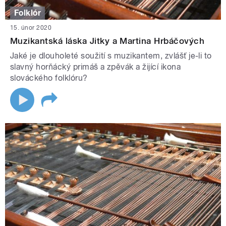
Folklór
15. únor 2020
Muzikantská láska Jitky a Martina Hrbáčových
Jaké je dlouholeté soužití s muzikantem, zvlášť je-li to
slavný horňácký primáš a zpěvák a žijící ikona
slováckého folklóru?