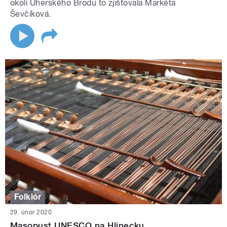
okolí Uherského Brodu to zjišťovala Markéta
Ševčíková.
Folklór
29. únor 2020
Masopust UNESCO na Hlinecku