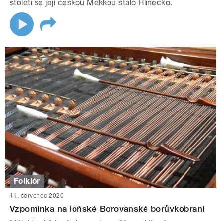
století se její českou Mekkou stalo Hlinecko.
Folklór
11. červenec 2020
Vzpomínka na loňské Borovanské borůvkobraní