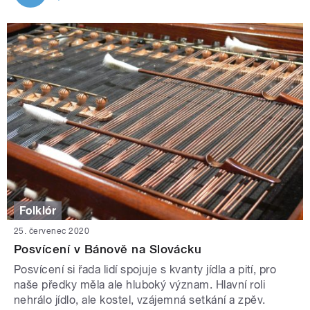
Folklór
25. červenec 2020
Posvícení v Bánově na Slovácku
Posvícení si řada lidí spojuje s kvanty jídla a pití, pro
naše předky měla ale hluboký význam. Hlavní roli
nehrálo jídlo, ale kostel, vzájemná setkání a zpěv.