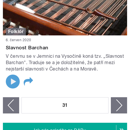
Folklór
6. červen 2020
Slavnost Barchan
V červnu se v Jemnici na Vysočině koná tzv. „Slavnost
Barchan". Traduje se a je doložitelné, že patří mezi
nejstarší slavnosti v Čechách a na Moravě.
STRÁNKY
31
n
zí