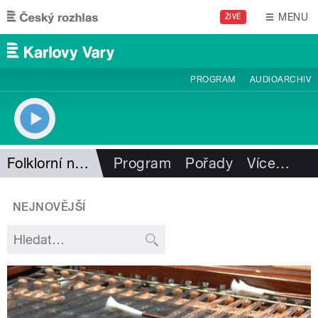
Přejít k hlavnímu obsahu
MENU
ŽIVĚ
PROGRAM
AUDIOARCHIV
Folklorní notování
Program
Pořady
Více
…
NEJNOVĚJŠÍ