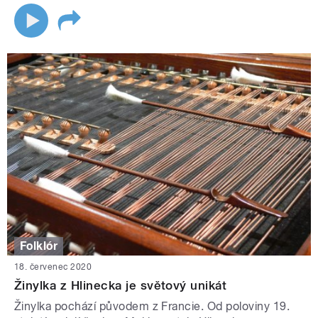
Folklór
18. červenec 2020
Žinylka z Hlinecka je světový unikát
Žinylka pochází původem z Francie. Od poloviny 19.