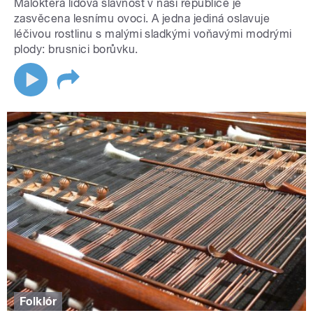
Málokterá lidová slavnost v naší republice je
zasvěcena lesnímu ovoci. A jedna jediná oslavuje
léčivou rostlinu s malými sladkými voňavými modrými
plody: brusnici borůvku.
Folklór