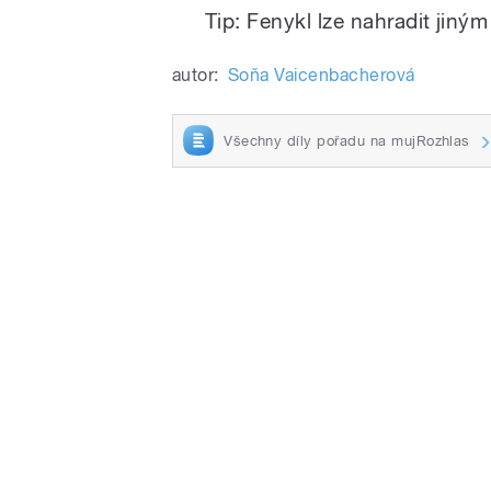
Tip: Fenykl lze nahradit jiným
autor:
Soňa Vaicenbacherová
Všechny díly pořadu na mujRozhlas