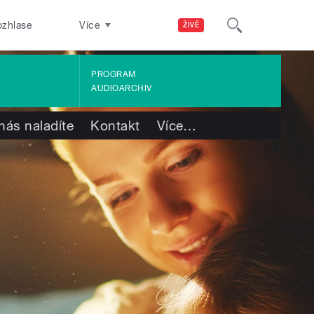
ozhlase
Více
ŽIVĚ
PROGRAM
AUDIOARCHIV
nás naladíte
Kontakt
Více
…