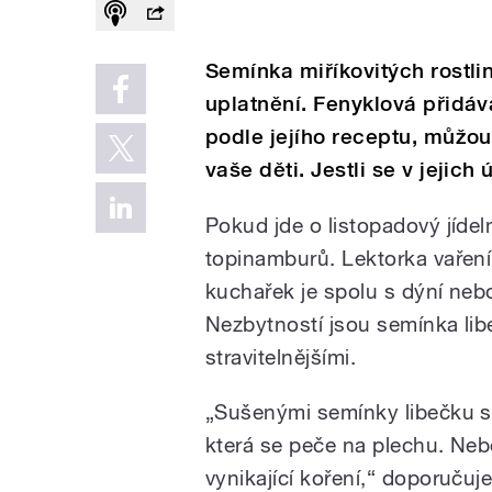
Semínka miříkovitých rostli
uplatnění. Fenyklová přidáv
podle jejího receptu, můžou
vaše děti. Jestli se v jejich
Pokud jde o listopadový jíde
topinamburů. Lektorka vaření 
kuchařek je spolu s dýní neb
Nezbytností jsou semínka lib
stravitelnějšími.
„Sušenými semínky libečku se
která se peče na plechu. Neb
vynikající koření,“ doporučuj