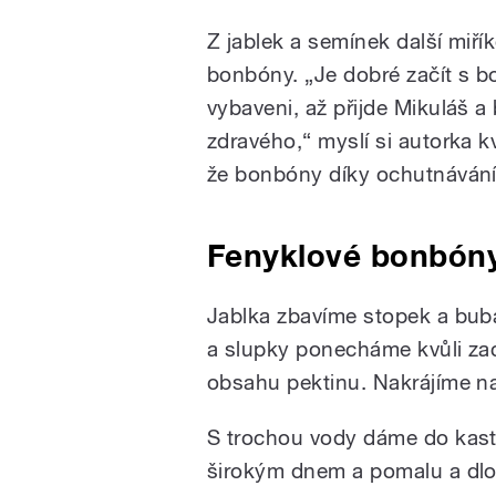
Z jablek a semínek další miřík
bonbóny. „Je dobré začít s b
vybaveni, až přijde Mikuláš 
zdravého,“ myslí si autorka k
že bonbóny díky ochutnávání
Fenyklové bonbón
Jablka zbavíme stopek a bubá
a slupky ponecháme kvůli za
obsahu pektinu. Nakrájíme n
S trochou vody dáme do kast
širokým dnem a pomalu a dl