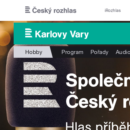
Přejít k hlavnímu obsahu
iRozhlas
Hobby
Program
Pořady
Audio