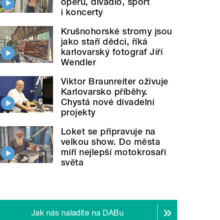
operu, divadlo, sport
i koncerty
Krušnohorské stromy jsou
jako staří dědci, říká
karlovarský fotograf Jiří
Wendler
Viktor Braunreiter oživuje
Karlovarsko příběhy.
Chystá nové divadelní
projekty
Loket se připravuje na
velkou show. Do města
míří nejlepší motokrosaři
světa
Jak nás naladíte na DABu