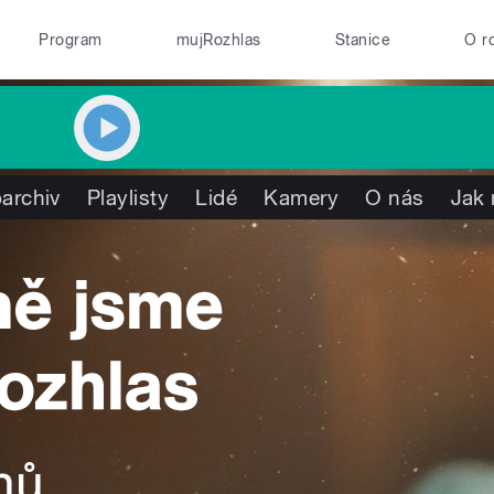
Program
mujRozhlas
Stanice
O r
archiv
Playlisty
Lidé
Kamery
O nás
Jak 