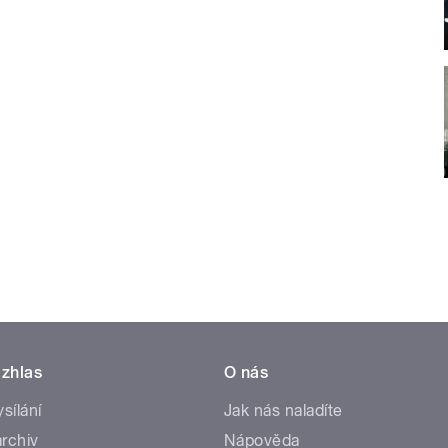
zhlas
O nás
ysílání
Jak nás naladíte
rchiv
Nápověda