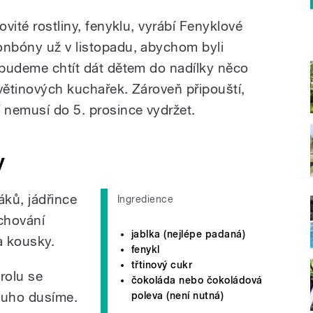
ovité rostliny, fenyklu, vyrábí Fenyklové
onbóny už v listopadu, abychom byli
a budeme chtít dát dětem do nadílky něco
větinových kuchařek. Zároveň připouští,
 nemusí do 5. prosince vydržet.
y
ků, jádřince
Ingredience
chování
jablka (nejlépe padaná)
a kousky.
fenykl
třtinový cukr
rolu se
čokoláda nebo čokoládová
ouho dusíme.
poleva (není nutná)