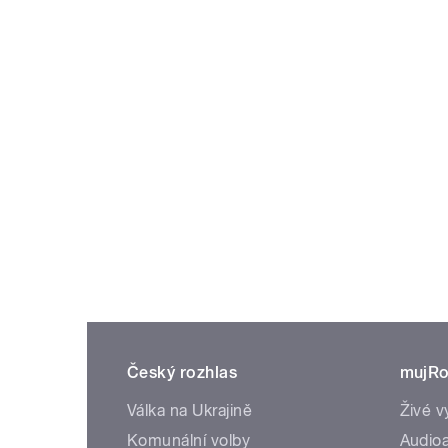
Český rozhlas
mujRo
Válka na Ukrajině
Živé v
Komunální volby
Audioa