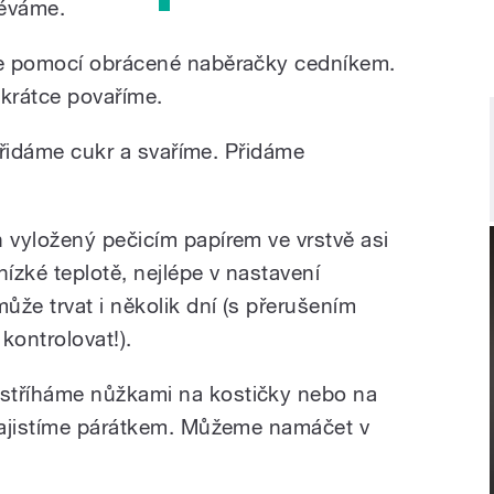
léváme.
me pomocí obrácené naběračky cedníkem.
 krátce povaříme.
 přidáme cukr a svaříme. Přidáme
vyložený pečicím papírem ve vrstvě asi
nízké teplotě, nejlépe v nastavení
že trvat i několik dní (s přerušením
ontrolovat!).
tříháme nůžkami na kostičky nebo na
zajistíme párátkem. Můžeme namáčet v