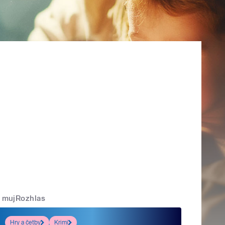
mujRozhlas
Hry a četby
Krimi