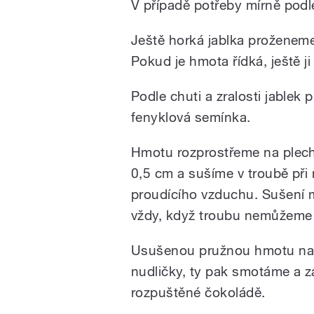
V případě potřeby mírně pod
Ještě horká jablka prožene
Pokud je hmota řídká, ještě ji
Podle chuti a zralosti jablek
fenyklová semínka.
Hmotu rozprostřeme na plech 
0,5 cm a sušíme v troubě při 
proudícího vzduchu. Sušení mů
vždy, když troubu nemůžeme k
Usušenou pružnou hmotu nas
nudličky, ty pak smotáme a 
rozpuštěné čokoládě.