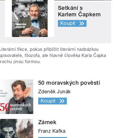
Setkání s
Karlem Čapkem
Koupit
Literární fikce, pokus přiblížit literární nadsázkou
spisovatele, filozofa, ale hlavně člověka Karla Čapka
trochu jinou formou.
50 moravských pověstí
Zdeněk Junák
Koupit
Zámek
Franz Kafka