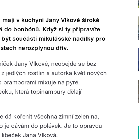
n mají v kuchyni Jany Vlkové široké
á do bonbónů. Když si ty připravíte
 být součástí mikulášské nadílky pro
 ústech nerozplynou dřív.
lníček Jany Vlkové, neobejde se bez
z jedlých rostlin a autorka květinových
o bramborami mixuje na pyré.
ečku, která topinambury dělají
 dá kořenit všechna zimní zelenina,
o je dávám do polévek. Je to opravdu
e libeček Jana Vlková.