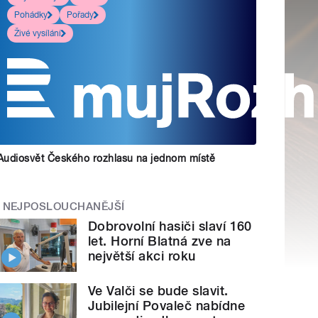
Pohádky
Pořady
Živé vysílání
Audiosvět Českého rozhlasu na jednom místě
NEJPOSLOUCHANĚJŠÍ
Dobrovolní hasiči slaví 160
let. Horní Blatná zve na
největší akci roku
Ve Valči se bude slavit.
Jubilejní Povaleč nabídne