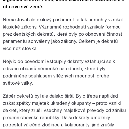
obnovu své země.
Neexistoval ale exilový parlament, a tak nemohly vznikat
klasické zákony. Významné rozhodnutí vznikaly formou
prezidentských dekretů, které byly po obnovení činnosti
parlamentu schváleny jako zákony. Celkem je dekretů
více než stovka.
Nejvíc do povědomí vstoupily dekrety vztahující se k
odsunu občanů německé národnosti, které byly
podmíněné souhlasem vítězných mocností druhé
světové války.
Záběr dekretů byl ale daleko širší. Bylo třeba například
získat zpátky majetek ukradený okupanty – proto vznikl
dekret, který zrušil všechny majetkové převody od zániku
předmnichovské republiky. Další dekrety umožnily
potrestat válečné zločince a kolaboranty, jiné zrušily