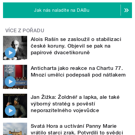
Jak nás naladíte na DABu
VÍCE Z POŘADU
Alois Rašín se zasloužil o stabilizaci
české koruny. Objevil se pak na
papírové dvacetikoruně
Anticharta jako reakce na Chartu 77.
Mnozí umělci podepsali pod nátlakem
Jan Žižka: Žoldnéř a lapka, ale také
výborný stratég s pověstí
neporazitelného vojevůdce
Svatá Hora a uctívání Panny Marie
vrátilo starci zrak. Potvrdili to svědci