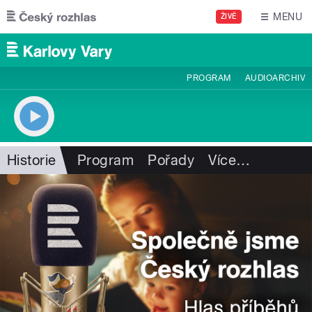
Přejít k hlavnímu obsahu
MENU
ŽIVĚ
PROGRAM
AUDIOARCHIV
Historie
Program
Pořady
Více
…