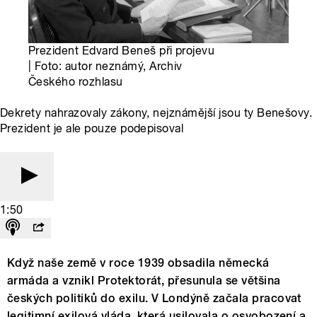
Prezident Edvard Beneš při projevu
| Foto: autor neznámý, Archiv
Českého rozhlasu
Dekrety nahrazovaly zákony, nejznámější jsou ty Benešovy.
Prezident je ale pouze podepisoval
1:50
Když naše země v roce 1939 obsadila německá
armáda a vznikl Protektorát, přesunula se většina
českých politiků do exilu. V Londýně začala pracovat
legitimní exilová vláda, která usilovala o osvobození a