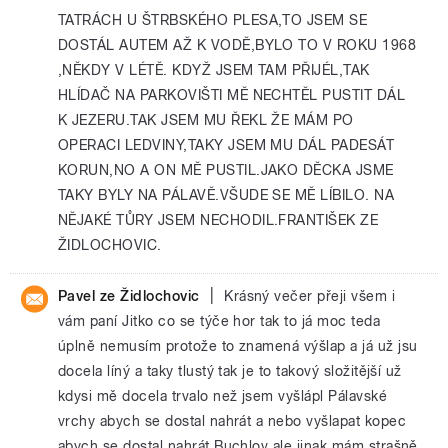
TATRÁCH U ŠTRBSKÉHO PLESA,TO JSEM SE
DOSTÁL AUTEM AŽ K VODĚ,BYLO TO V ROKU 1968
,NĚKDY V LÉTĚ. KDYŽ JSEM TAM PŘIJÉL,TAK
HLÍDAČ NA PARKOVIŠTI MĚ NECHTĚL PUSTIT DÁL
K JEZERU.TAK JSEM MU ŘEKL ŽE MÁM PO
OPERACI LEDVINY,TAKY JSEM MU DÁL PADESÁT
KORUN,NO A ON MĚ PUSTIL.JAKO DĚCKA JSME
TAKY BYLY NA PÁLAVĚ.VŠUDE SE MĚ LÍBILO. NA
NĚJAKÉ TŮRY JSEM NECHODIL.FRANTIŠEK ZE
ŽIDLOCHOVIC.
|
Pavel ze Židlochovic
Krásný večer přeji všem i
vám paní Jitko co se týče hor tak to já moc teda
úplně nemusím protože to znamená výšlap a já už jsu
docela líný a taky tlustý tak je to takový složitější už
kdysi mě docela trvalo než jsem vyšlápl Pálavské
vrchy abych se dostal nahrát a nebo vyšlapat kopec
abych se dostal nahrát Buchlov ale jinak mám strašně