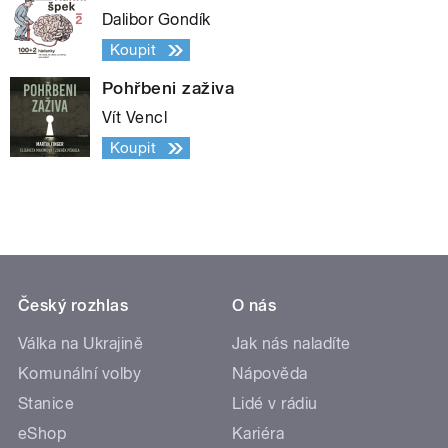
Dalibor Gondík
Koupit
Pohřbeni zaživa
Vít Vencl
Koupit
Český rozhlas
O nás
Válka na Ukrajině
Jak nás naladíte
Komunální volby
Nápověda
Stanice
Lidé v rádiu
eShop
Kariéra