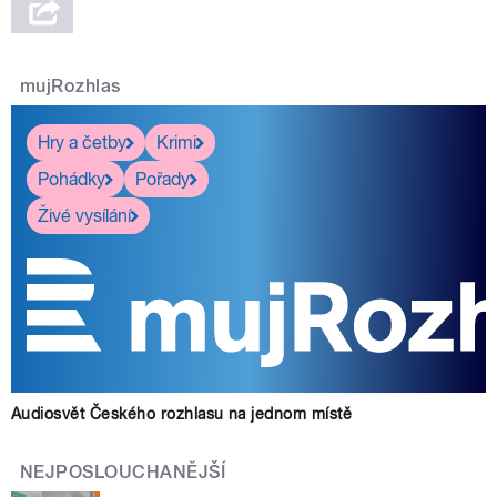
mujRozhlas
Hry a četby
Krimi
Pohádky
Pořady
Živé vysílání
Audiosvět Českého rozhlasu na jednom místě
NEJPOSLOUCHANĚJŠÍ