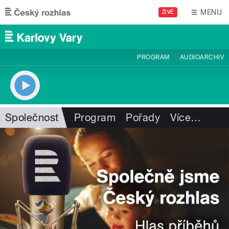
Přejít k hlavnímu obsahu
MENU
ŽIVĚ
PROGRAM
AUDIOARCHIV
Společnost
Program
Pořady
Více
…