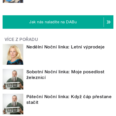
Jak nás naladíte na DABu
VÍCE Z POŘADU
Nedělní Noční linka: Letní výprodeje
Sobotní Noční linka: Moje posedlost
železnicí
Páteční Noční linka: Když čáp přestane
stačit