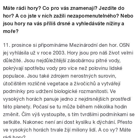
Máte rádi hory? Co pro vás znamenají? Jezdíte do
hor? A co jste v nich zažili nezapomenutelného? Nebo
jsou hory na vás příliš drsné a vyhledáváte nížiny a
moře?
11. prosince si připomínáme Mezinárodní den hor. OSN
jej vyhlásila už v roce 2003. Hory jsou pro náš život velmi
důležité. Jsou nejdůležitější zásobárnou pitné vody,
pokrývají spotřebu vody pro více než polovinu lidské
populace. Jsou také zdrojem nerostných surovin,
útočištěm rozličné vegetace a živočichů a vytvářejí
podmínky pro udržení biologické rozmanitosti. Ve
vysokých horách panuje jedno z nejdrsnějších prostředí
této planety. Počasí se tu může během několika hodin
změnit. Čím výš vystoupíte, s tím tvrdšími podmínkami se
setkáte. Nakonec není ani dost kyslíku k dýchání. Přesto
ve vysokých horách trvale žijí miliony lidí. A co vy? Máte
rádi hory?