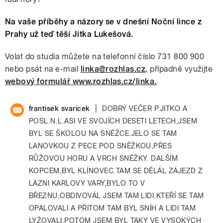
Na vaše příběhy a názory se v dnešní Noční lince z
Prahy už teď těší Jitka Lukešová.
Volat do studia můžete na telefonní číslo 731 800 900
nebo psát na e-mail
linka@rozhlas.cz
, případně využijte
webový formulář www.rozhlas.cz/linka.
|
frantisek svaricek
DOBRÝ VEČER P.JITKO A
POSL.N.L.ASI VE SVOJÍCH DESETI LETECH,JSEM
BYL SE ŠKOLOU NA SNĚŽCE.JELO SE TAM
LANOVKOU Z PECE POD SNĚŽKOU,PŘES
RŮŽOVOU HORU A VRCH SNĚŽKY. DALŠÍM
KOPCEM,BYL KLÍNOVEC.TAM SE DĚLÁL ZÁJEZD Z
LÁZNI KARLOVY VARY,BYLO TO V
BŘEZNU,OBDIVOVÁL JSEM TAM LIDI.KTEŘÍ SE TAM
OPALOVALI A PŘITOM TAM BYL SNÍH A LIDI TAM
LYŽOVALI.POTOM JSEM BYL TAKY VE VYSOKÝCH