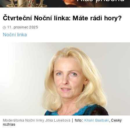
Čtvrteční Noční linka: Máte rádi hory?
11. prosinec 2025
Noční linka
Moderátorka Noční linky Jitka Lukešová
|
foto:
Khalil Baalbaki
,
Český
rozhlas