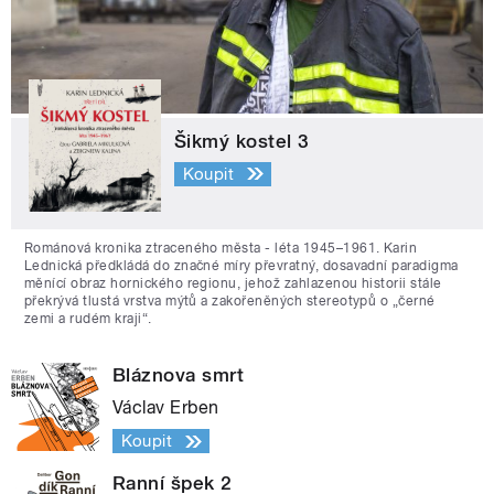
Šikmý kostel 3
Koupit
Románová kronika ztraceného města - léta 1945–1961. Karin
Lednická předkládá do značné míry převratný, dosavadní paradigma
měnící obraz hornického regionu, jehož zahlazenou historii stále
překrývá tlustá vrstva mýtů a zakořeněných stereotypů o „černé
zemi a rudém kraji“.
Bláznova smrt
Václav Erben
Koupit
Ranní špek 2