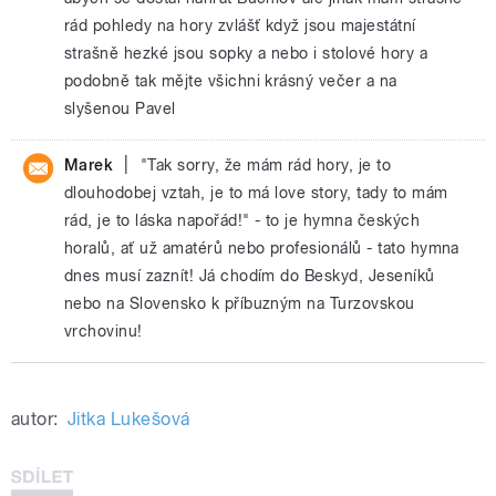
rád pohledy na hory zvlášť když jsou majestátní
strašně hezké jsou sopky a nebo i stolové hory a
podobně tak mějte všichni krásný večer a na
slyšenou Pavel
|
Marek
"Tak sorry, že mám rád hory, je to
dlouhodobej vztah, je to má love story, tady to mám
rád, je to láska napořád!" - to je hymna českých
horalů, ať už amatérů nebo profesionálů - tato hymna
dnes musí zaznít! Já chodím do Beskyd, Jeseníků
nebo na Slovensko k příbuzným na Turzovskou
vrchovinu!
autor:
Jitka Lukešová