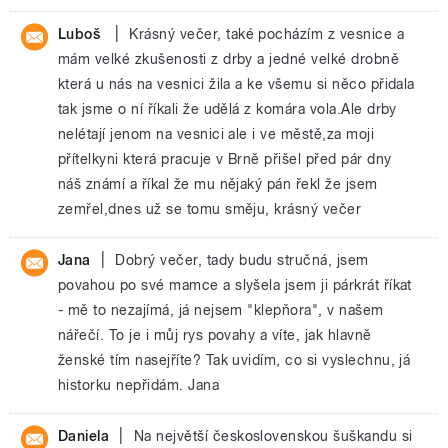
|
Luboš
Krásný večer, také pocházím z vesnice a
mám velké zkušenosti z drby a jedné velké drobně
která u nás na vesnici žila a ke všemu si něco přidala
tak jsme o ní říkali že udělá z komára vola.Ale drby
nelétají jenom na vesnici ale i ve městě,za moji
přítelkyni která pracuje v Brně přišel před pár dny
náš známí a říkal že mu nějaký pán řekl že jsem
zemřel,dnes už se tomu směju, krásný večer
|
Jana
Dobrý večer, tady budu stručná, jsem
povahou po své mamce a slyšela jsem ji párkrát říkat
- mě to nezajímá, já nejsem "klepňora", v našem
nářečí. To je i můj rys povahy a víte, jak hlavně
ženské tím nasejříte? Tak uvidím, co si vyslechnu, já
historku nepřidám. Jana
|
Daniela
Na největší československou šuškandu si