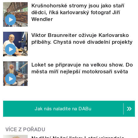
Krušnohorské stromy jsou jako staří
dědci, říká karlovarský fotograf Jiří
Wendler
Viktor Braunreiter oživuje Karlovarsko
příběhy. Chystá nové divadelní projekty
Loket se připravuje na velkou show. Do
města míří nejlepší motokrosaři světa
Jak nás naladíte na DABu
VÍCE Z POŘADU