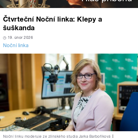
Čtvrteční Noční linka: Klepy a
šuškanda
19. únor 2026
Noční linka
Noční linku moderuje ze zlínského studia Jarka Barboříková
|