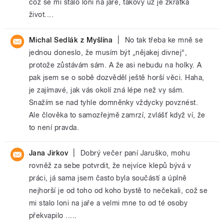
což se mi stalo loni na jaře, takový už je zkrátka
život....
|
Michal Sedlák z Myšlína
No tak třeba ke mně se
jednou doneslo, že musím být „nějakej divnej“,
protože zůstávám sám. A že asi nebudu na holky. A
pak jsem se o sobě dozvěděl ještě horší věci. Haha,
je zajímavé, jak vás okolí zná lépe než vy sám.
Snažím se nad tyhle domněnky vždycky povznést.
Ale člověka to samozřejmě zamrzí, zvlášť když ví, že
to není pravda.
|
Jana Jirkov
Dobrý večer paní Jaruško, mohu
rovněž za sebe potvrdit, že nejvíce klepů bývá v
práci, já sama jsem často byla součástí a úplně
nejhorší je od toho od koho bystě to nečekali, což se
mi stalo loni na jaře a velmi mne to od té osoby
překvapilo .....