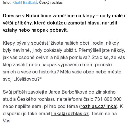
foto:
Khalil Baalbaki
,
Český rozhlas
Dnes se v Noční lince zaměříme na klepy – na ty malé i
větší příběhy, které dokážou zamotat hlavu, narušit
vztahy nebo naopak pobavit.
Klepy bývaly součástí života našich obcí i rodin, někdy
byly nevinné, jindy dokázaly ublížit. Přemýšleli jste někdy,
jak vás osobně ovlivnila nějaká pomluva? Stalo se, že vás
klep zasáhl, nebo naopak vyprávění o něm přineslo
smích a veselou historku? Měla vaše obec nebo město
svoji „Kelišovou?“
Svůj příběh zavolejte Jarce Barboříkové do zlínského
studia Českého rozhlasu na telefonní číslo 731 800 900
nebo napište sem, přímo pod téma (
rozhlas.cz/linka
). K
dispozici je také email
linka@rozhlas.cz
. Těším se na
Vás!