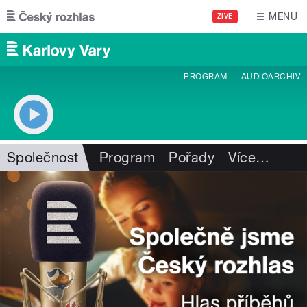
Přejít k hlavnímu obsahu
MENU
ŽIVĚ
PROGRAM
AUDIOARCHIV
Společnost
Program
Pořady
Více
…