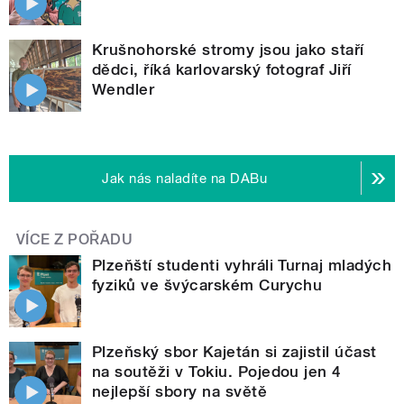
Krušnohorské stromy jsou jako staří
dědci, říká karlovarský fotograf Jiří
Wendler
Jak nás naladíte na DABu
VÍCE Z POŘADU
Plzeňští studenti vyhráli Turnaj mladých
fyziků ve švýcarském Curychu
Plzeňský sbor Kajetán si zajistil účast
na soutěži v Tokiu. Pojedou jen 4
nejlepší sbory na světě