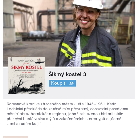
Šikmý kostel 3
Koupit
Románová kronika ztraceného města - léta 1945–1961. Karin
Lednická předkládá do značné míry převratný, dosavadní paradigma
měnící obraz hornického regionu, jehož zahlazenou historii stále
překrývá tlustá vrstva mýtů a zakořeněných stereotypů o „černé
zemi a rudém kraji“.