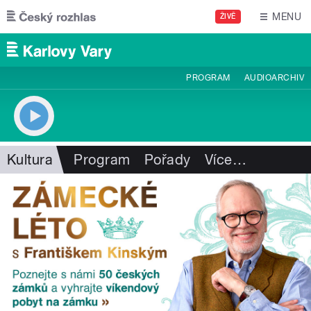
Přejít k hlavnímu obsahu
MENU
ŽIVĚ
PROGRAM
AUDIOARCHIV
Kultura
Program
Pořady
Více
…