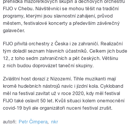
přehlídka mažoretkových skupin a dechových orchestrů
FIJO v Chebu. Návštěvníci se mohou těšit na tradiční
programy, kterými jsou slavnostní zahájení, průvod
městem, festivalové koncerty a především závěrečný
galavečer.
FIJO přivítá orchestry z Česka i ze zahraničí. Realizační
tým doladil seznam hlavních účastníků. Celkem jich bude
12, z toho sedm zahraničních a pět českých. Většinu
z nich budou doprovázet taneční skupiny.
Zvláštní host dorazí z Nizozemí. Tihle muzikanti mají
kromě hudebních nástrojů navíc i jízdní kola. Cykloband
měl na festival zavítat už v roce 2020, kdy měl festival
FIJO také oslavit 50 let. Kvůli situaci kolem onemocnění
covid-19 byli ale organizátoři nuceni festival zrušit.
autoři:
Petr Čimpera
,
nkr