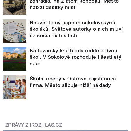
zahrádku na Zlatém kopečku. Město
nabízí desítky míst
Neuvěřitelný úspěch sokolovských
školáků. Světové autorky o nich mluví
na sociálních sítích
Karlovarský kraj hledá ředitele dvou
škol. V Sokolově rozhoduje i šestiletý
spor
Školní obědy v Ostrově zajistí nová
firma. Město slibuje nižší náklady
ZPRÁVY Z IROZHLAS.CZ