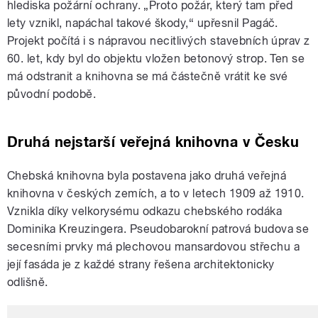
hlediska požární ochrany. „Proto požár, který tam před
lety vznikl, napáchal takové škody,“ upřesnil Pagáč.
Projekt počítá i s nápravou necitlivých stavebních úprav z
60. let, kdy byl do objektu vložen betonový strop. Ten se
má odstranit a knihovna se má částečně vrátit ke své
původní podobě.
Druhá nejstarší veřejná knihovna v Česku
Chebská knihovna byla postavena jako druhá veřejná
knihovna v českých zemích, a to v letech 1909 až 1910.
Vznikla díky velkorysému odkazu chebského rodáka
Dominika Kreuzingera. Pseudobarokní patrová budova se
secesními prvky má plechovou mansardovou střechu a
její fasáda je
z každé strany řešena
architektonicky
odlišně.