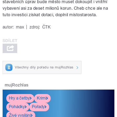
stavebních úprav bude město muset dokoupit i vnitřní
vybavení asi za deset milionů korun. Cheb chce ale na
tuto investici získat dotaci, doplnil místostarosta.
autor:
max
|
zdroj:
ČTK
Všechny díly pořadu na mujRozhlas
mujRozhlas
Hry a četby
Krimi
Pohádky
Pořady
Živé vysílání