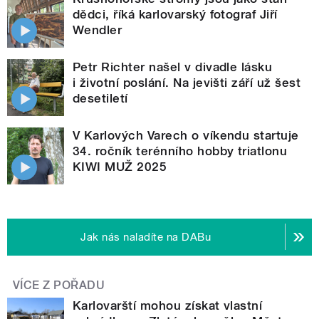
dědci, říká karlovarský fotograf Jiří
Wendler
Petr Richter našel v divadle lásku
i životní poslání. Na jevišti září už šest
desetiletí
V Karlových Varech o víkendu startuje
34. ročník terénního hobby triatlonu
KIWI MUŽ 2025
Jak nás naladíte na DABu
VÍCE Z POŘADU
Karlovarští mohou získat vlastní