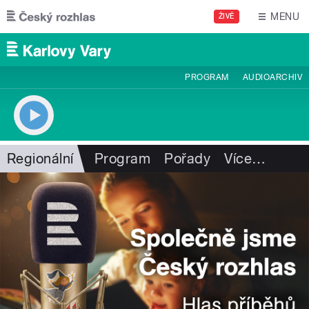
Přejít k hlavnímu obsahu
MENU
ŽIVĚ
PROGRAM
AUDIOARCHIV
Regionální
Program
Pořady
Více
…