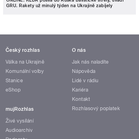
ONLINE: KLDR posílá do Ruska balistické střely, uvádí
GRU. Rakety už minulý týden na Ukrajině zabíjely
Český rozhlas
O nás
Válka na Ukrajině
Jak nás naladíte
Komunální volby
Nápověda
Stanice
Lidé v rádiu
eShop
Kariéra
Kontakt
Rozhlasový poplatek
mujRozhlas
Živé vysílání
Audioarchiv