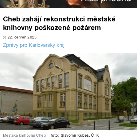
Cheb zahájí rekonstrukci městské
knihovny poškozené požárem
22. červen 2025
Zprávy pro Karlovarský kraj
Městská knihovna Cheb
|
foto:
Slavomír Kubeš
,
ČTK