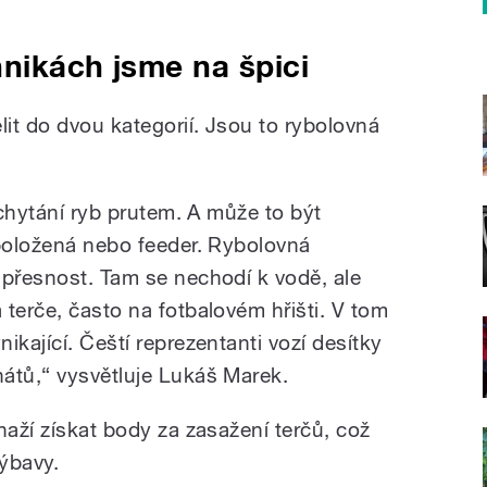
nikách jsme na špici
lit do dvou kategorií. Jsou to rybolovná
 chytání ryb prutem. A může to být
 položená nebo feeder. Rybolovná
 přesnost. Tam se nechodí k vodě, ale
terče, často na fotbalovém hřišti. V tom
ikající. Čeští reprezentanti vozí desítky
átů,“ vysvětluje Lukáš Marek.
naží získat body za zasažení terčů, což
ýbavy.