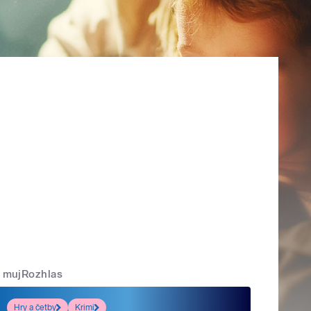
mujRozhlas
Hry a četby
Krimi