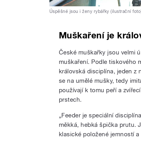
Úspěšné jsou i ženy rybářky (ilustrační foto
Muškaření je králo
České muškařky jsou velmi ú
muškaření. Podle tiskového 
královská disciplína, jeden z
se na umělé mušky, tedy imit
používají k tomu peří a zvířec
prstech.
„Feeder je speciální disciplín
měkká, hebká špička prutu. Je
klasické položené jemností a