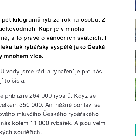
pět kilogramů ryb za rok na osobu. Z
sladkovodních. Kapr je v mnoha
čně, a to právě o vánočních svátcích. I
aleka tak rybářsky vyspělé jako Česká
by mnohem více.
U vody jsme rádi a rybaření je pro nás
 to čísla:
je přibližně 264 000 rybářů. Když se
je celkem 350 000. Ani něžné pohlaví se
kového mluvčího Českého rybářského
ás kolem 11 000 rybářek. A jsou velmi
kých soutěžích.