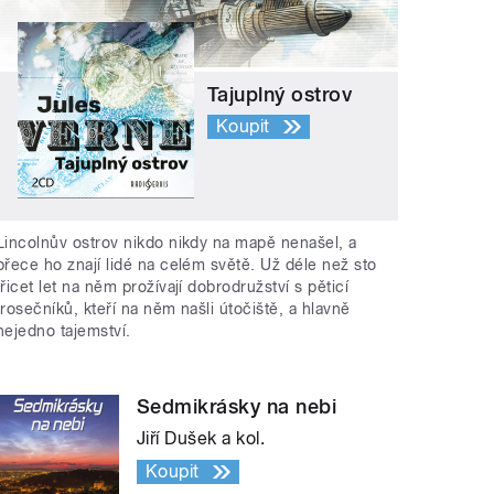
Tajuplný ostrov
Koupit
Lincolnův ostrov nikdo nikdy na mapě nenašel, a
přece ho znají lidé na celém světě. Už déle než sto
třicet let na něm prožívají dobrodružství s pěticí
trosečníků, kteří na něm našli útočiště, a hlavně
nejedno tajemství.
Sedmikrásky na nebi
Jiří Dušek a kol.
Koupit