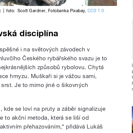
)
|
foto:
Scott Gardner
,
Fotobanka Pixabay
,
CC0 1.0
vská disciplína
spěšné i na světových závodech v
mluvčího Českého rybářského svazu je to
 nejkrásnějších způsobů rybolovu. Chytá
ace hmyzu. Muškaři si je vážou sami,
í srst. Je to mimo jiné o šikovných
a, kde se loví na pruty a záběr signalizuje
 to akční metoda, která se liší od
 aktivním přehazováním,“ přidává Lukáš