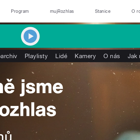
Program
mujRozhlas
Stanice
O r
archiv
Playlisty
Lidé
Kamery
O nás
Jak 