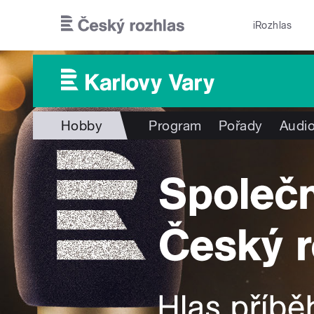
Přejít k hlavnímu obsahu
iRozhlas
Hobby
Program
Pořady
Audio