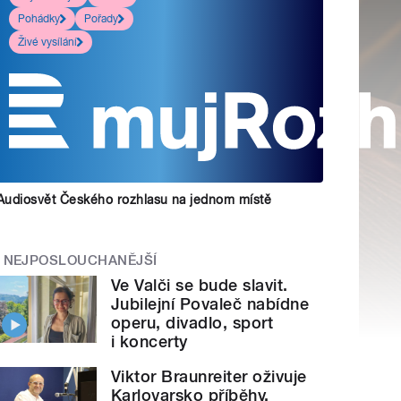
Pohádky
Pořady
Živé vysílání
Audiosvět Českého rozhlasu na jednom místě
NEJPOSLOUCHANĚJŠÍ
Ve Valči se bude slavit.
Jubilejní Povaleč nabídne
operu, divadlo, sport
i koncerty
Viktor Braunreiter oživuje
Karlovarsko příběhy.