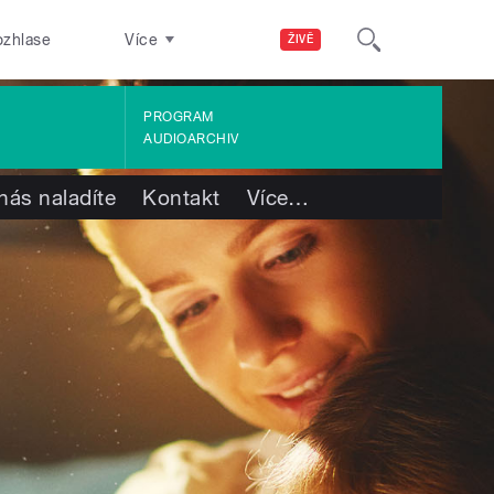
ozhlase
Více
ŽIVĚ
PROGRAM
AUDIOARCHIV
nás naladíte
Kontakt
Více
…