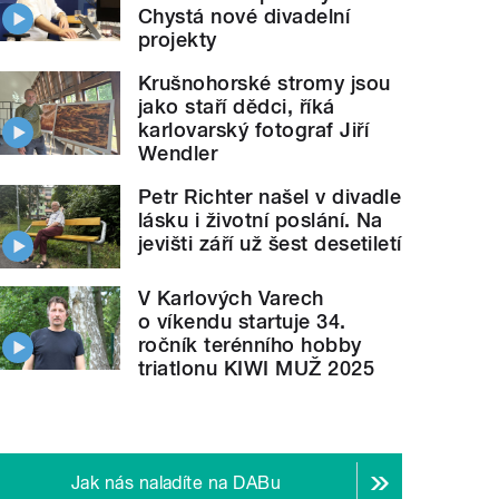
Chystá nové divadelní
projekty
Krušnohorské stromy jsou
jako staří dědci, říká
karlovarský fotograf Jiří
Wendler
Petr Richter našel v divadle
lásku i životní poslání. Na
jevišti září už šest desetiletí
V Karlových Varech
o víkendu startuje 34.
ročník terénního hobby
triatlonu KIWI MUŽ 2025
Jak nás naladíte na DABu