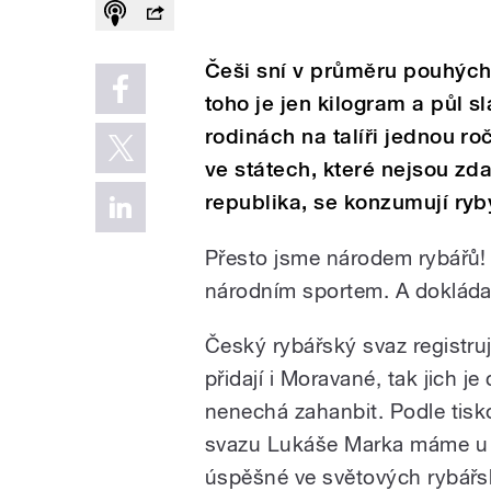
Češi sní v průměru pouhých 
toho je jen kilogram a půl 
rodinách na talíři jednou ro
ve státech, které nejsou zd
republika, se konzumují ry
Přesto jsme národem rybářů! 
národním sportem. A dokládají
Český rybářský svaz registru
přidají i Moravané, tak jich 
nenechá zahanbit. Podle tis
svazu Lukáše Marka máme u n
úspěšné ve světových rybářs