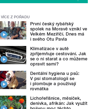
VÍCE Z POŘADU
První český rybářský
spolek na Moravě vznikl ve
Velkém Meziříčí. Dnes má
i svého Otu Pavla
Klimatizace v autě
zpříjemňuje cestování. Jak
se o ni starat a co můžeme
opravit sami?
Dentální hygiena u psů:
V psí stomatologii se
i plombuje a používají
rovnátka
Lichořeřišnice, měsíček,
denivka, afrikán: Jak využít
hojivou moc těchto