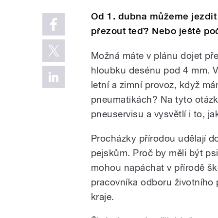
Od 1. dubna můžeme jezdit 
přezout teď? Nebo ještě po
Možná máte v plánu dojet pře
hloubku desénu pod 4 mm. Vy
letní a zimní provoz, když má
pneumatikách? Na tyto otázk
pneuservisu a vysvětlí i to, 
Procházky přírodou udělají do
pejskům. Proč by měli být ps
mohou napáchat v přírodě ško
pracovníka odboru životního
kraje.