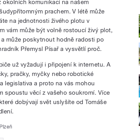
t z okolních komunikací na našem
všudypřítomným prachem. V létě může
te na jednotnosti živého plotu v
em vám může být volně rostoucí živý plot,
u a může poskytnout hodně radosti po
hradník Přemysl Písař a vysvětlí proč.
če už vyžadují i připojení k internetu. A
čky, pračky, myčky nebo robotické
a legislativa a proto na vás mohou
ším spoustu věcí z vašeho soukromí. Více
eré dobývají svět uslyšíte od Tomáše
dlení.
 Plzeň