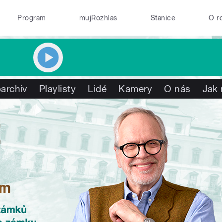
Program
mujRozhlas
Stanice
O r
archiv
Playlisty
Lidé
Kamery
O nás
Jak 