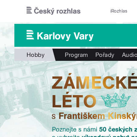
Přejít k hlavnímu obsahu
iRozhlas
Hobby
Program
Pořady
Audio