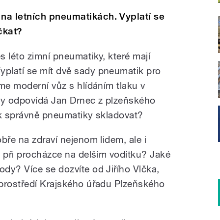
na letních pneumatikách. Vyplatí se
čkat?
s léto zimní pneumatiky, které mají
platí se mít dvě sady pneumatik pro
me moderní vůz s hlídáním tlaku v
y odpovídá Jan Drnec z plzeňského
jak správně pneumatiky skladovat?
bře na zdraví nejenom lidem, ale i
i při procházce na delším vodítku? Jaké
dy? Více se dozvíte od Jiřího Vlčka,
 prostředí Krajského úřadu Plzeňského