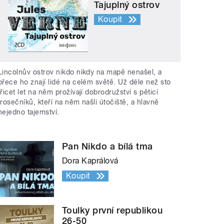
Tajuplný ostrov
Koupit
Lincolnův ostrov nikdo nikdy na mapě nenašel, a
přece ho znají lidé na celém světě. Už déle než sto
třicet let na něm prožívají dobrodružství s pěticí
trosečníků, kteří na něm našli útočiště, a hlavně
nejedno tajemství.
Pan Nikdo a bílá tma
Dora Kaprálová
Koupit
Toulky první republikou
26-50