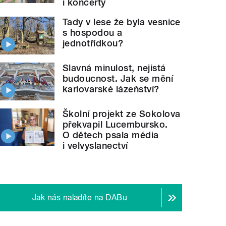
i koncerty
Tady v lese že byla vesnice
s hospodou a
jednotřídkou?
Slavná minulost, nejistá
budoucnost. Jak se mění
karlovarské lázeňství?
Školní projekt ze Sokolova
překvapil Lucembursko.
O dětech psala média
i velvyslanectví
Jak nás naladíte na DABu