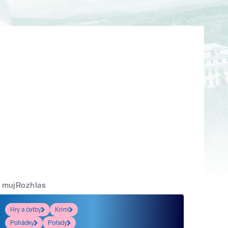
mujRozhlas
Hry a četby
Krimi
Pohádky
Pořady