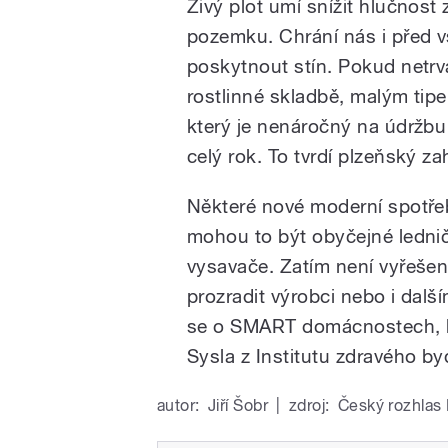
Živý plot umí snížit hlučnos
pozemku. Chrání nás i před 
poskytnout stín. Pokud netrvá
rostlinné skladbě, malým tip
který je nenáročný na údržb
celý rok. To tvrdí plzeňský za
Některé nové moderní spotřebi
mohou to být obyčejné ledni
vysavače. Zatím není vyřešen
prozradit výrobci nebo i dal
se o SMART domácnostech, kt
Sysla z Institutu zdravého by
autor:
Jiří Šobr
|
zdroj:
Český rozhlas