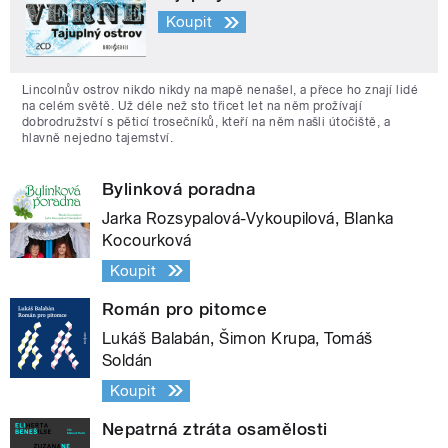
Koupit
Lincolnův ostrov nikdo nikdy na mapě nenašel, a přece ho znají lidé
na celém světě. Už déle než sto třicet let na něm prožívají
dobrodružství s pěticí trosečníků, kteří na něm našli útočiště, a
hlavně nejedno tajemství.
Bylinková poradna
Jarka Rozsypalová-Vykoupilová, Blanka
Kocourková
Koupit
Román pro pitomce
Lukáš Balabán, Šimon Krupa, Tomáš
Soldán
Koupit
Nepatrná ztráta osamělosti