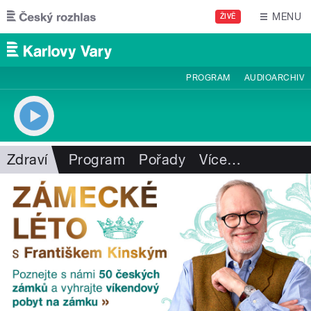
Přejít k hlavnímu obsahu
MENU
ŽIVĚ
PROGRAM
AUDIOARCHIV
Zdraví
Program
Pořady
Více
…