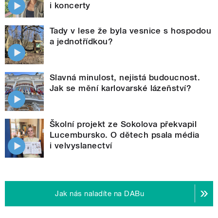
i koncerty
Tady v lese že byla vesnice s hospodou
a jednotřídkou?
Slavná minulost, nejistá budoucnost.
Jak se mění karlovarské lázeňství?
Školní projekt ze Sokolova překvapil
Lucembursko. O dětech psala média
i velvyslanectví
Jak nás naladíte na DABu