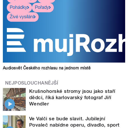
Pohádky
Pořady
Živé vysílání
Audiosvět Českého rozhlasu na jednom místě
NEJPOSLOUCHANĚJŠÍ
Krušnohorské stromy jsou jako staří
dědci, říká karlovarský fotograf Jiří
Wendler
Ve Valči se bude slavit. Jubilejní
Povaleč nabídne operu, divadlo, sport