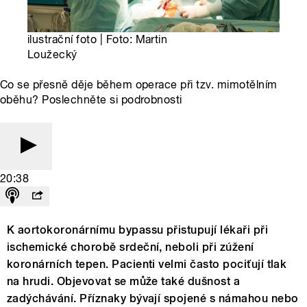
ilustrační foto | Foto: Martin
Loužecký
Co se přesně děje během operace při tzv. mimotělním
oběhu? Poslechněte si podrobnosti
20:38
K aortokoronárnímu bypassu přistupují lékaři při
ischemické chorobě srdeční, neboli při zúžení
koronárních tepen. Pacienti velmi často pociťují tlak
na hrudi. Objevovat se může také dušnost a
zadýchávání. Příznaky bývají spojené s námahou nebo