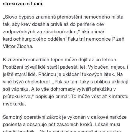
stresovou situací.
„Slovo bypass znamená přemostění nemocného místa
tak, aby krev dosáhla právě až do periferie cév
zodpovědných za zásobení srdce,“ říká primář
kardiochirurgického oddělení Fakultní nemocnice Plzeň
Viktor Zlocha.
K zúžení koronárních tepen může dojít až po letech.
Postiženi bývají lidé starší padesáti let. Vyloučeni nejsou i
ještě starší lidé. Příčinou je ukládání tukových látek. Na
vině bývá cholesterol. „Pak se tam taky s oblibou ukládají
soli vápníku. A to vše dohromady vytváří překážku v
průtoku krve,“ popisuje primář. To může vést až k infarktu
myokardu.
Samotný operativní zákrok je vykonán v celkové narkóze
pacienta a obsahuje pět zásadních kroků. Lékaři musí
otevřít hrudník. „Na to používáme speciální typ pily tak,