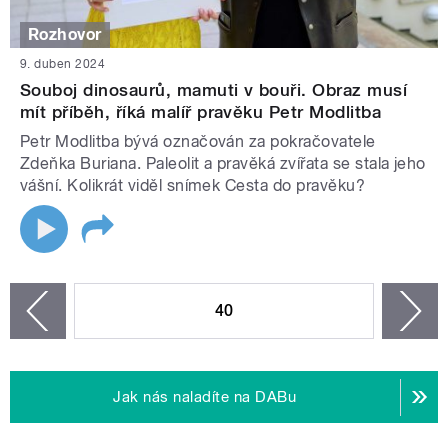
Rozhovor
9. duben 2024
Souboj dinosaurů, mamuti v bouři. Obraz musí
mít příběh, říká malíř pravěku Petr Modlitba
Petr Modlitba bývá označován za pokračovatele
Zdeňka Buriana. Paleolit a pravěká zvířata se stala jeho
vášní. Kolikrát viděl snímek Cesta do pravěku?
STRÁNKY
40
n
zí
Jak nás naladíte na DABu