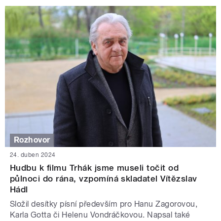
Rozhovor
24. duben 2024
Hudbu k filmu Trhák jsme museli točit od
půlnoci do rána, vzpomíná skladatel Vítězslav
Hádl
Složil desítky písní především pro Hanu Zagorovou,
Karla Gotta či Helenu Vondráčkovou. Napsal také