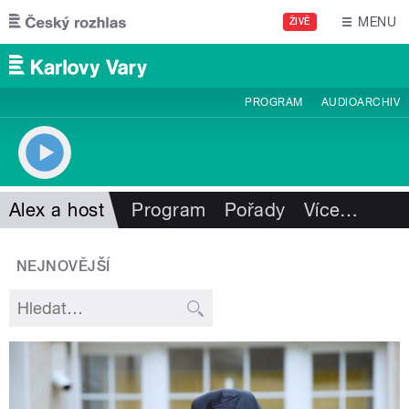
Přejít k hlavnímu obsahu
MENU
ŽIVĚ
PROGRAM
AUDIOARCHIV
Alex a host
Program
Pořady
Více
…
NEJNOVĚJŠÍ