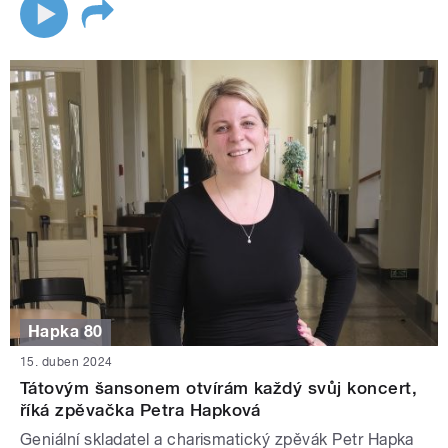
Hapka 80
15. duben 2024
Tátovým šansonem otvírám každý svůj koncert,
říká zpěvačka Petra Hapková
Geniální skladatel a charismatický zpěvák Petr Hapka