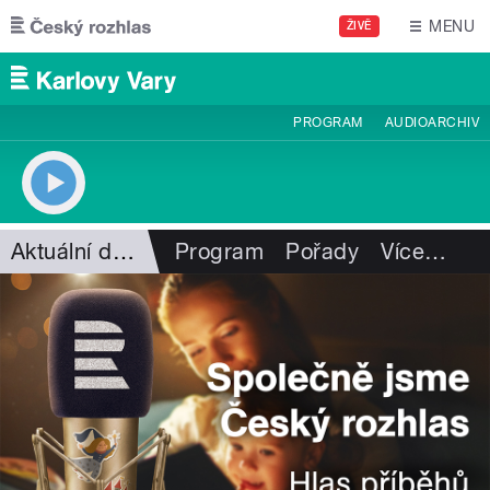
Přejít k hlavnímu obsahu
MENU
ŽIVĚ
PROGRAM
AUDIOARCHIV
Aktuální dění
Program
Pořady
Více
…