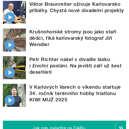
Viktor Braunreiter oživuje Karlovarsko
příběhy. Chystá nové divadelní projekty
Krušnohorské stromy jsou jako staří
dědci, říká karlovarský fotograf Jiří
Wendler
Petr Richter našel v divadle lásku
i životní poslání. Na jevišti září už šest
desetiletí
V Karlových Varech o víkendu startuje
34. ročník terénního hobby triatlonu
KIWI MUŽ 2025
Jak nás naladíte na DABu