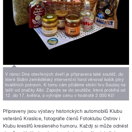
V rámci Dne otevřených dveří je připravena také soutěž, do
které Státní zemědělský intervenční fond věnoval košík plný
kvalitních potravin. K tomu vám přidáme stolní hru Souboj na
talíři od značky Albi. Zapojte se do soutěže, která probíhá od
12. do 17. května, a vyhrajte cenu v hodnotě 2 000 Kč!
Připraveny jsou výstavy historických automobilů Klubu
veteránů Kraslice, fotografie členů Fotoklubu Ostrov i
Klubu kreslířů kresleného humoru. Každý si může odnést