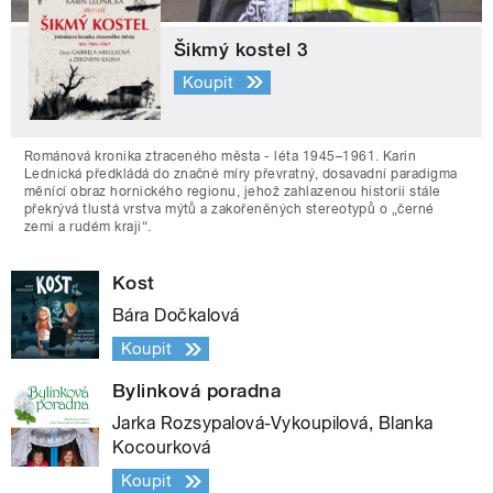
Šikmý kostel 3
Koupit
Románová kronika ztraceného města - léta 1945–1961. Karin
Lednická předkládá do značné míry převratný, dosavadní paradigma
měnící obraz hornického regionu, jehož zahlazenou historii stále
překrývá tlustá vrstva mýtů a zakořeněných stereotypů o „černé
zemi a rudém kraji“.
Kost
Bára Dočkalová
Koupit
Bylinková poradna
Jarka Rozsypalová-Vykoupilová, Blanka
Kocourková
Koupit