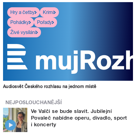
Hry a četby
Krimi
Pohádky
Pořady
Živé vysílání
Audiosvět Českého rozhlasu na jednom místě
NEJPOSLOUCHANĚJŠÍ
Ve Valči se bude slavit. Jubilejní
Povaleč nabídne operu, divadlo, sport
i koncerty