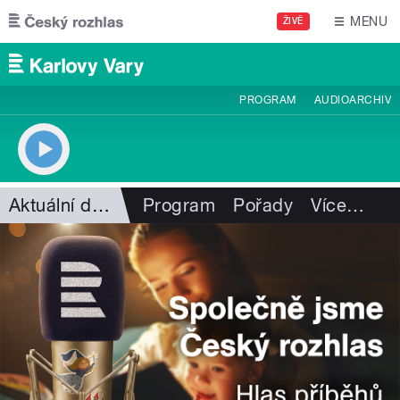
Přejít k hlavnímu obsahu
MENU
ŽIVĚ
PROGRAM
AUDIOARCHIV
Aktuální dění
Program
Pořady
Více
…