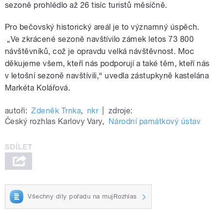
sezoně prohlédlo až 26 tisíc turistů měsíčně.
Pro bečovský historický areál je to významný úspěch.
„Ve zkrácené sezoně navštívilo zámek letos 73 800
návštěvníků, což je opravdu velká návštěvnost. Moc
děkujeme všem, kteří nás podporují a také těm, kteří nás
v letošní sezoně navštívili,“ uvedla zástupkyně kastelána
Markéta Kolářová.
autoři:
Zdeněk Trnka
,
nkr
|
zdroje:
Český rozhlas Karlovy Vary
,
Národní památkový ústav
Všechny díly pořadu na mujRozhlas