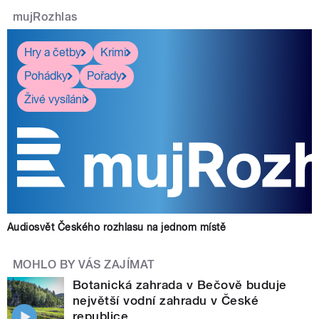
mujRozhlas
Hry a četby
Krimi
Pohádky
Pořady
Živé vysílání
Audiosvět Českého rozhlasu na jednom místě
MOHLO BY VÁS ZAJÍMAT
Botanická zahrada v Bečově buduje
největší vodní zahradu v České
republice