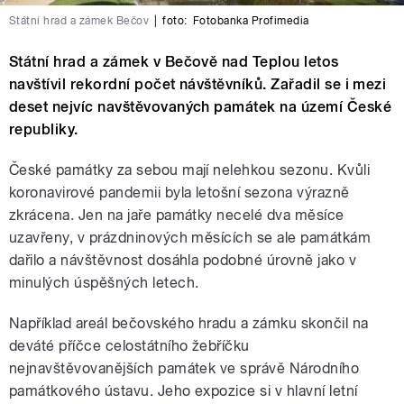
Státní hrad a zámek Bečov
|
foto:
Fotobanka Profimedia
Státní hrad a zámek v Bečově nad Teplou letos
navštívil rekordní počet návštěvníků. Zařadil se i mezi
deset nejvíc navštěvovaných památek na území České
republiky.
České památky za sebou mají nelehkou sezonu. Kvůli
koronavirové pandemii byla letošní sezona výrazně
zkrácena. Jen na jaře památky necelé dva měsíce
uzavřeny, v prázdninových měsících se ale památkám
dařilo a návštěvnost dosáhla podobné úrovně jako v
minulých úspěšných letech.
Například areál bečovského hradu a zámku skončil na
deváté příčce celostátního žebříčku
nejnavštěvovanějších památek ve správě Národního
památkového ústavu. Jeho expozice si v hlavní letní