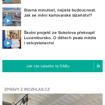
Slavná minulost, nejistá budoucnost.
Jak se mění karlovarské lázeňství?
Školní projekt ze Sokolova překvapil
Lucembursko. O dětech psala média
i velvyslanectví
Jak nás naladíte na DABu
ZPRÁVY Z IROZHLAS.CZ