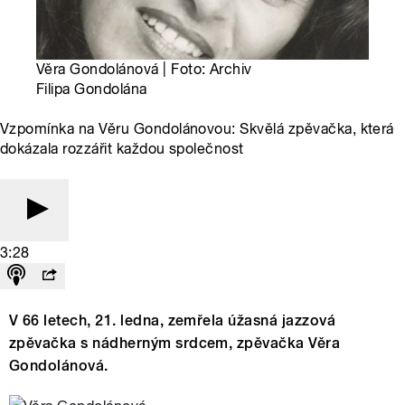
Věra Gondolánová | Foto: Archiv
Filipa Gondolána
Vzpomínka na Věru Gondolánovou: Skvělá zpěvačka, která
dokázala rozzářit každou společnost
3:28
V 66 letech, 21. ledna, zemřela úžasná jazzová
zpěvačka s nádherným srdcem, zpěvačka Věra
Gondolánová.