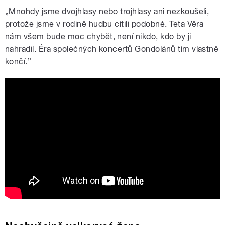
„Mnohdy jsme dvojhlasy nebo trojhlasy ani nezkoušeli,
protože jsme v rodině hudbu cítili podobně. Teta Věra
nám všem bude moc chybět, není nikdo, kdo by ji
nahradil. Éra společných koncertů Gondolánů tím vlastně
končí.”
I Believe w. Věra a Tony Gondolán