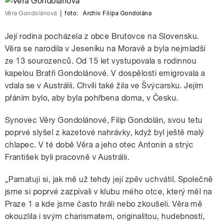
Věra Gondolánová
|
foto:
Archiv Filipa Gondolána
Její rodina pocházela z obce Brutovce na Slovensku.
Věra se narodila v Jeseníku na Moravě a byla nejmladší
ze 13 sourozenců. Od 15 let vystupovala s rodinnou
kapelou Bratři Gondolánové. V dospělosti emigrovala a
vdala se v Austrálii. Chvíli také žila ve Švýcarsku. Jejím
přáním bylo, aby byla pohřbena doma, v Česku.
Synovec Věry Gondolánové, Filip Gondolán, svou tetu
poprvé slyšel z kazetové nahrávky, když byl ještě malý
chlapec. V té době Věra a jeho otec Antonín a strýc
František byli pracovně v Austrálii.
„Pamatuji si, jak mě už tehdy její zpěv uchvátil. Společně
jsme si poprvé zazpívali v klubu mého otce, který měl na
Praze 1 a kde jsme často hráli nebo zkoušeli. Věra mě
okouzlila i svým charismatem, originalitou, hudebností,