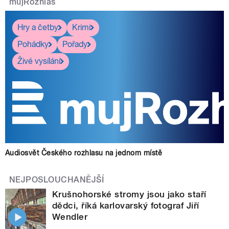
mujRozhlas
Hry a četby
Krimi
Pohádky
Pořady
Živé vysílání
Audiosvět Českého rozhlasu na jednom místě
NEJPOSLOUCHANĚJŠÍ
Krušnohorské stromy jsou jako staří
dědci, říká karlovarský fotograf Jiří
Wendler