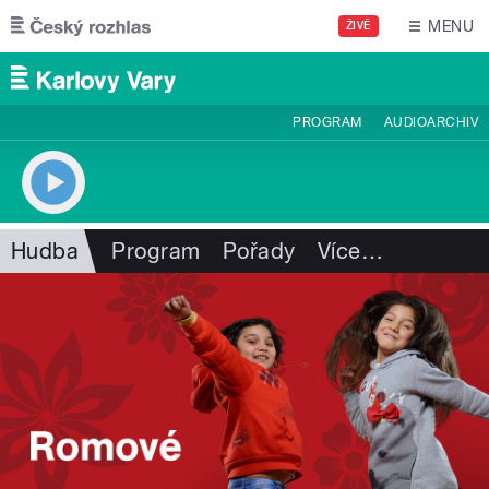
Přejít k hlavnímu obsahu
MENU
ŽIVĚ
PROGRAM
AUDIOARCHIV
Hudba
Program
Pořady
Více
…