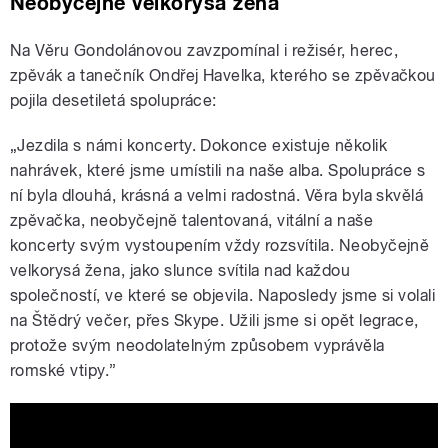
Neobyčejně velkorysá žena
Na Věru Gondolánovou zavzpomínal i režisér, herec,
zpěvák a tanečník Ondřej Havelka, kterého se zpěvačkou
pojila desetiletá spolupráce:
„Jezdila s námi koncerty. Dokonce existuje několik
nahrávek, které jsme umístili na naše alba. Spolupráce s
ní byla dlouhá, krásná a velmi radostná. Věra byla skvělá
zpěvačka, neobyčejně talentovaná, vitální a naše
koncerty svým vystoupením vždy rozsvítila. Neobyčejně
velkorysá žena, jako slunce svítila nad každou
společností, ve které se objevila. Naposledy jsme si volali
na Štědrý večer, přes Skype. Užili jsme si opět legrace,
protože svým neodolatelným způsobem vyprávěla
romské vtipy.”
Věra Gondolánová - Ondřej