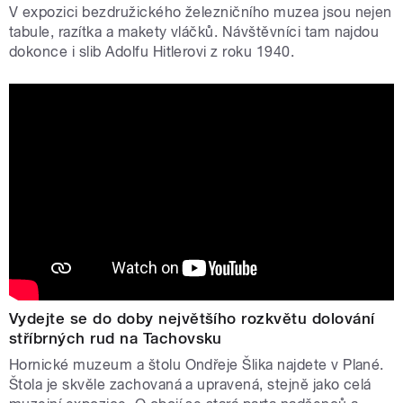
V expozici bezdružického železničního muzea jsou nejen
tabule, razítka a makety vláčků. Návštěvníci tam najdou
dokonce i slib Adolfu Hitlerovi z roku 1940.
Vydejte se do doby největšího rozkvětu dolování
stříbrných rud na Tachovsku
Hornické muzeum a štolu Ondřeje Šlika najdete v Plané.
Štola je skvěle zachovaná a upravená, stejně jako celá