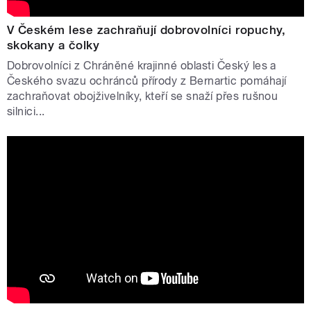
V Českém lese zachraňují dobrovolníci ropuchy,
skokany a čolky
Dobrovolníci z Chráněné krajinné oblasti Český les a
Českého svazu ochránců přírody z Bernartic pomáhají
zachraňovat obojživelníky, kteří se snaží přes rušnou
silnici...