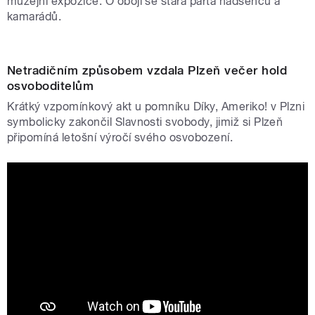
muzejní expozice. O obojí se stará parta nadšenců a
kamarádů.
Netradičním způsobem vzdala Plzeň večer hold
osvoboditelům
Krátký vzpomínkový akt u pomníku Díky, Ameriko! v Plzni
symbolicky zakončil Slavnosti svobody, jimiž si Plzeň
připomíná letošní výročí svého osvobození.