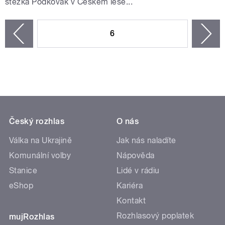
stezka Podkovák v Českém lese...
STRÁNKY
6
n
zí
Český rozhlas
O nás
Válka na Ukrajině
Jak nás naladíte
Komunální volby
Nápověda
Stanice
Lidé v rádiu
eShop
Kariéra
Kontakt
Rozhlasový poplatek
mujRozhlas