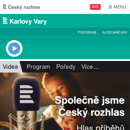
Přejít k hlavnímu obsahu
MENU
ŽIVĚ
PROGRAM
AUDIOARCHIV
Videa
Program
Pořady
Více
…