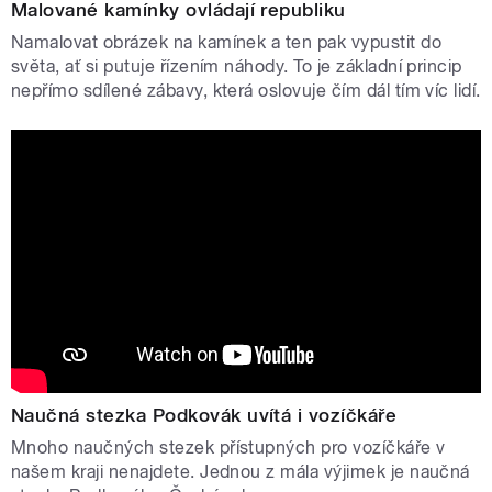
Malované kamínky ovládají republiku
Namalovat obrázek na kamínek a ten pak vypustit do
světa, ať si putuje řízením náhody. To je základní princip
nepřímo sdílené zábavy, která oslovuje čím dál tím víc lidí.
Naučná stezka Podkovák uvítá i vozíčkáře
Mnoho naučných stezek přístupných pro vozíčkáře v
našem kraji nenajdete. Jednou z mála výjimek je naučná