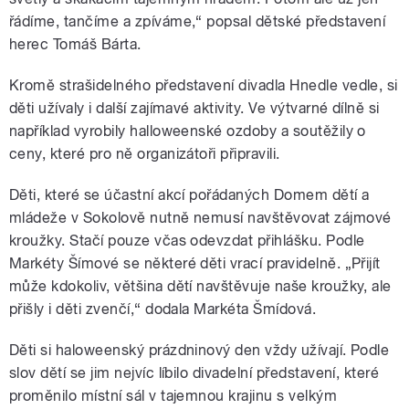
řádíme, tančíme a zpíváme,“ popsal dětské představení
herec Tomáš Bárta.
Kromě strašidelného představení divadla Hnedle vedle, si
děti užívaly i další zajímavé aktivity. Ve výtvarné dílně si
například vyrobily halloweenské ozdoby a soutěžily o
ceny, které pro ně organizátoři připravili.
Děti, které se účastní akcí pořádaných Domem dětí a
mládeže v Sokolově nutně nemusí navštěvovat zájmové
kroužky. Stačí pouze včas odevzdat přihlášku. Podle
Markéty Šímové se některé děti vrací pravidelně. „Přijít
může kdokoliv, většina dětí navštěvuje naše kroužky, ale
přišly i děti zvenčí,“ dodala Markéta Šmídová.
Děti si haloweenský prázdninový den vždy užívají. Podle
slov dětí se jim nejvíc líbilo divadelní představení, které
proměnilo místní sál v tajemnou krajinu s velkým