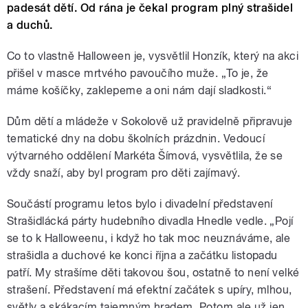
padesát dětí. Od rána je čekal program plný strašidel
a duchů.
Co to vlastně Halloween je, vysvětlil Honzík, který na akci
přišel v masce mrtvého pavoučího muže. „To je, že
máme košíčky, zaklepeme a oni nám dají sladkosti.“
Dům dětí a mládeže v Sokolově už pravidelně připravuje
tematické dny na dobu školních prázdnin. Vedoucí
výtvarného oddělení Markéta Šímová, vysvětlila, že se
vždy snaží, aby byl program pro děti zajímavý.
Součástí programu letos bylo i divadelní představení
Strašidlácká párty hudebního divadla Hnedle vedle. „Pojí
se to k Halloweenu, i když ho tak moc neuznáváme, ale
strašidla a duchové ke konci října a začátku listopadu
patří. My strašíme děti takovou šou, ostatně to není velké
strašení. Představení má efektní začátek s upíry, mlhou,
světly a skákacím tajemným hradem. Potom ale už jen