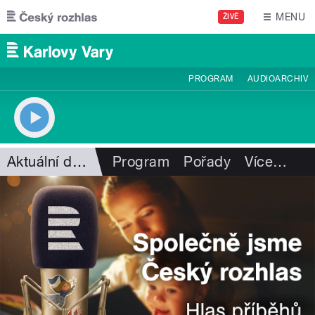
Přejít k hlavnímu obsahu
MENU
ŽIVĚ
PROGRAM
AUDIOARCHIV
Aktuální dění
Program
Pořady
Více
…