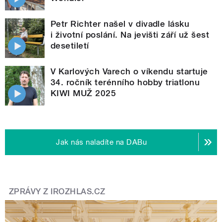
Petr Richter našel v divadle lásku
i životní poslání. Na jevišti září už šest
desetiletí
V Karlových Varech o víkendu startuje
34. ročník terénního hobby triatlonu
KIWI MUŽ 2025
Jak nás naladíte na DABu
ZPRÁVY Z IROZHLAS.CZ