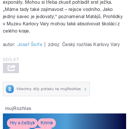
exponáty. Mohou si třeba zkusit pohladit srst ježka.
„Máme tady také zajímavost – rejsce vodního. Jako
jediný savec je jedovatý,“ poznamenal Matějů. Prohlídky
v Muzeu Karlovy Vary mohou také absolvovat školáci z
celého kraje.
autor:
Josef Šorfa
|
zdroj:
Český rozhlas Karlovy Vary
Všechny díly pořadu na mujRozhlas
mujRozhlas
Hry a četby
Krimi