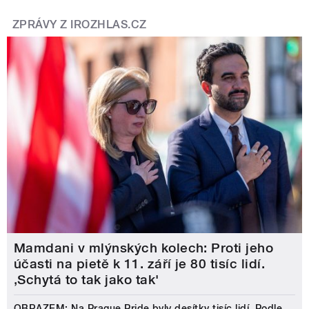
ZPRÁVY Z IROZHLAS.CZ
Mamdani v mlýnských kolech: Proti jeho
účasti na pietě k 11. září je 80 tisíc lidí.
‚Schytá to tak jako tak'
OBRAZEM: Na Prague Pride byly desítky tisíc lidí. Podle