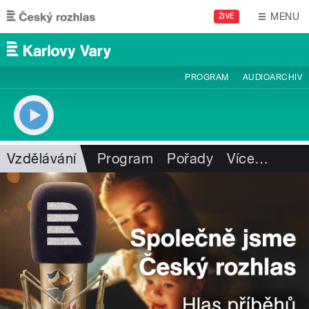
Přejít k hlavnímu obsahu
MENU
ŽIVĚ
PROGRAM
AUDIOARCHIV
Vzdělávání
Program
Pořady
Více
…