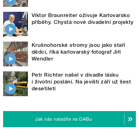
Viktor Braunreiter oživuje Karlovarsko
příběhy. Chystá nové divadelní projekty
Krušnohorské stromy jsou jako staří
dědci, říká karlovarský fotograf Jiří
Wendler
Petr Richter našel v divadle lásku
i životní poslání. Na jevišti září už šest
desetiletí
Jak nás naladíte na DABu