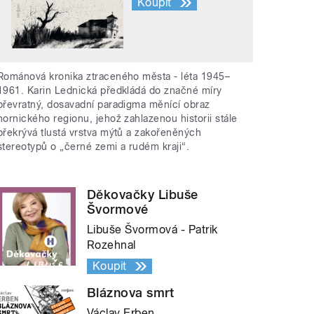
Koupit
Románová kronika ztraceného města - léta 1945–
1961. Karin Lednická předkládá do značné míry
převratný, dosavadní paradigma měnící obraz
hornického regionu, jehož zahlazenou historii stále
překrývá tlustá vrstva mýtů a zakořeněných
stereotypů o „černé zemi a rudém kraji“.
Děkovačky Libuše
Švormové
Libuše Švormová - Patrik
Rozehnal
Koupit
Bláznova smrt
Václav Erben