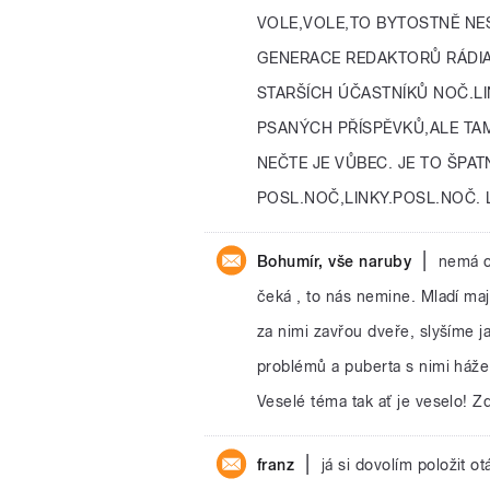
VOLE,VOLE,TO BYTOSTNĚ NE
GENERACE REDAKTORŮ RÁDIA 
STARŠÍCH ÚČASTNÍKŮ NOČ.LIN
PSANÝCH PŘÍSPĚVKŮ,ALE TAM
NEČTE JE VŮBEC. JE TO ŠPA
POSL.NOČ,LINKY.POSL.NOČ. L
|
Bohumír, vše naruby
nemá c
čeká , to nás nemine. Mladí maj
za nimi zavřou dveře, slyšíme 
problémů a puberta s nimi háže 
Veselé téma tak ať je veselo! Z
|
franz
já si dovolím položit o