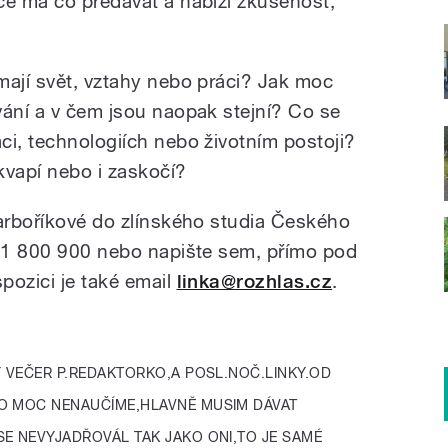
ce má co předávat a nabízí zkušenost,
mají svět, vztahy nebo práci? Jak moc
vání a v čem jsou naopak stejní? Co se
ci, technologiích nebo životním postoji?
vapí nebo i zaskočí?
Barboříkové do zlínského studia Českého
731 800 900 nebo napište sem, přímo pod
ispozici je také email
linka@rozhlas.cz
.
 VEČER P.REDAKTORKO,A POSL.NOČ.LINKY.OD
O MOC NENAUČÍME,HLAVNĚ MUSIM DÁVAT
E NEVYJADŘOVÁL TAK JAKO ONI,TO JE SAMÉ