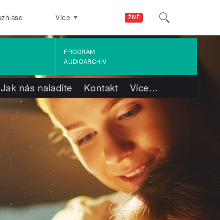
ozhlase
Více
ŽIVĚ
PROGRAM
AUDIOARCHIV
Jak nás naladíte
Kontakt
Více
…