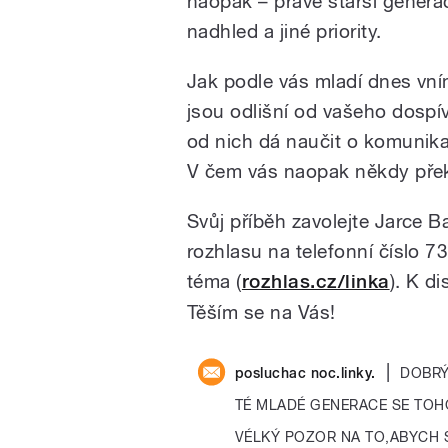
naopak – právě starší genera
nadhled a jiné priority.
Jak podle vás mladí dnes vní
jsou odlišní od vašeho dospí
od nich dá naučit o komunika
V čem vás naopak někdy přek
Svůj příběh zavolejte Jarce 
rozhlasu na telefonní číslo 
téma (
rozhlas.cz/linka
). K d
Těším se na Vás!
|
posluchac noc.linky.
DOBRÝ
TÉ MLADÉ GENERACE SE TOH
VÉLKÝ POZOR NA TO,ABYCH S