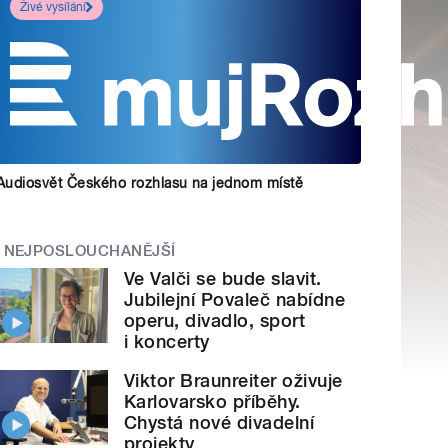
Živé vysílání
Audiosvět Českého rozhlasu na jednom místě
NEJPOSLOUCHANĚJŠÍ
Ve Valči se bude slavit.
Jubilejní Povaleč nabídne
operu, divadlo, sport
i koncerty
Viktor Braunreiter oživuje
Karlovarsko příběhy.
Chystá nové divadelní
projekty