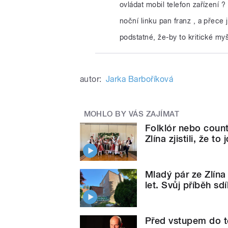
ovládat mobil telefon zařízení 
noční linku pan franz , a přece 
podstatné, že-by to kritické my
autor:
Jarka Barboříková
MOHLO BY VÁS ZAJÍMAT
Folklór nebo coun
Zlína zjistili, že t
Mladý pár ze Zlína
let. Svůj příběh sdí
Před vstupem do te