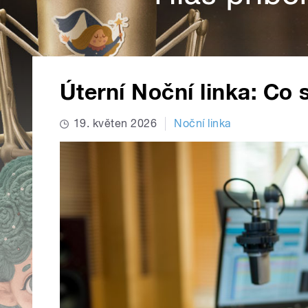
Úterní Noční linka: Co
19. květen 2026
Noční linka