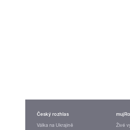
Český rozhlas
mujRo
Válka na Ukrajině
Živé v