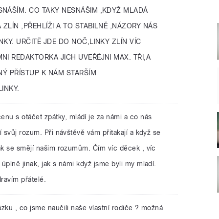
SNÁŠÍM. CO TAKY NESNÁŠIM ,KDYŽ MLADÁ
ZLÍN ,PŘEHLÍŽI A TO STABILNĚ ,NÁZORY NÁS
KY. URČITĚ JDE DO NOČ,LINKY ZLÍN VÍC
NI REDAKTORKA JICH UVEŘÉJNI MAX. TŘI,A
TNÝ PŘÍSTUP K NÁM STARŠÍM
INKY.
enu s otáčet zpátky, mládí je za námi a co nás
í svůj rozum. Při návštěvě vám přitakají a když se
jak se smějí našim rozumům. Čím víc děcek , víc
úplně jinak, jak s námi když jsme byli my mladí.
dravím přátelé.
tázku , co jsme naučili naše vlastní rodiče ? možná