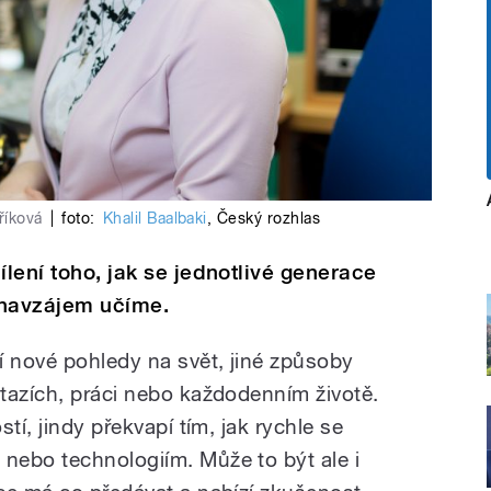
říková
|
foto:
Khalil Baalbaki
,
Český rozhlas
ílení toho, jak se jednotlivé generace
navzájem učíme.
í nové pohledy na svět, jiné způsoby
tazích, práci nebo každodenním životě.
tí, jindy překvapí tím, jak rychle se
nebo technologiím. Může to být ale i