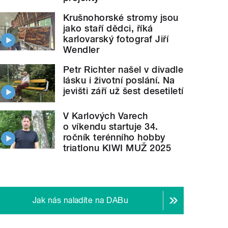
Krušnohorské stromy jsou
jako staří dědci, říká
karlovarský fotograf Jiří
Wendler
Petr Richter našel v divadle
lásku i životní poslání. Na
jevišti září už šest desetiletí
V Karlových Varech
o víkendu startuje 34.
ročník terénního hobby
triatlonu KIWI MUŽ 2025
Jak nás naladíte na DABu