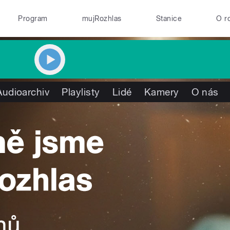
Program
mujRozhlas
Stanice
O r
Audioarchiv
Playlisty
Lidé
Kamery
O nás