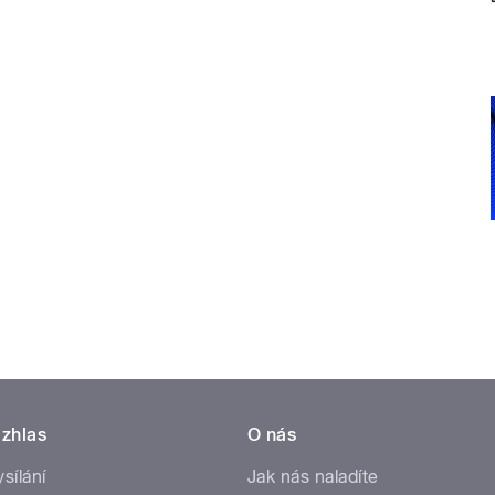
zhlas
O nás
ysílání
Jak nás naladíte