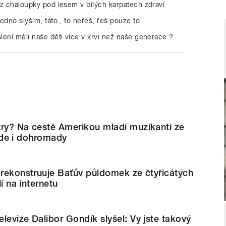
? z chaloupky pod lesem v bílých karpatech zdraví
jedno slyším, táto , to neřeš, řeš pouze to
šlení měli naše děti více v krvi než naše generace ?
try? Na cestě Amerikou mladí muzikanti ze
o jde i dohromady
 rekonstruuje Baťův půldomek ze čtyřicátých
lí na internetu
levize Dalibor Gondík slyšel: Vy jste takový