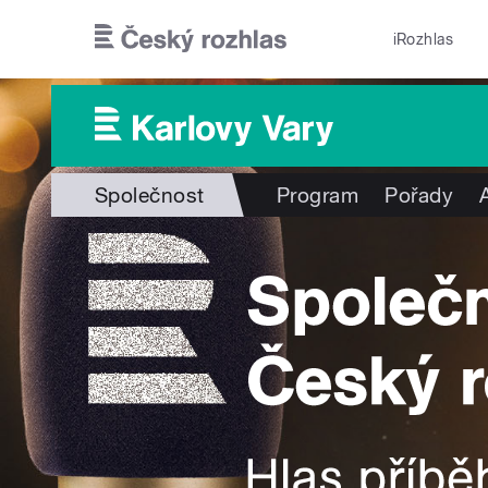
Přejít k hlavnímu obsahu
iRozhlas
Společnost
Program
Pořady