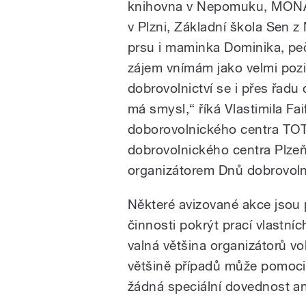
knihovna v Nepomuku, MONA
v Plzni, Základní škola Sen z
prsu i maminka Dominika, peču
zájem vnímám jako velmi pozit
dobrovolnictví se i přes řadu
má smysl,“ říká Vlastimila Fa
doborovolnického centra TOT
dobrovolnického centra Plzeň
organizátorem Dnů dobrovolni
Některé avizované akce jsou 
činnosti pokrýt prací vlastní
valná většina organizátorů vo
většině případů může pomoci
žádná speciální dovednost ani