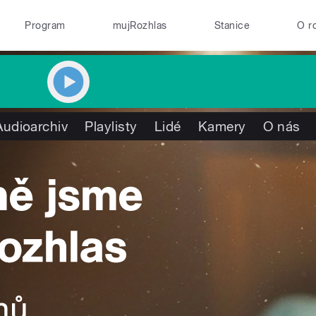
Program
mujRozhlas
Stanice
O r
Audioarchiv
Playlisty
Lidé
Kamery
O nás