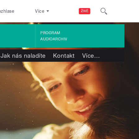
ozhlase
Více
ŽIVĚ
PROGRAM
AUDIOARCHIV
Jak nás naladíte
Kontakt
Více
…