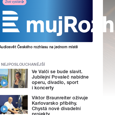
Živé vysílání
Audiosvět Českého rozhlasu na jednom místě
NEJPOSLOUCHANĚJŠÍ
Ve Valči se bude slavit.
Jubilejní Povaleč nabídne
operu, divadlo, sport
i koncerty
Viktor Braunreiter oživuje
Karlovarsko příběhy.
Chystá nové divadelní
projekty