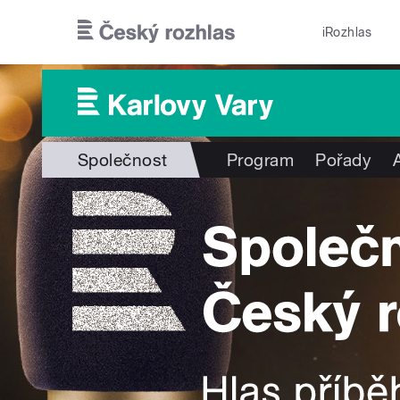
Přejít k hlavnímu obsahu
iRozhlas
Společnost
Program
Pořady