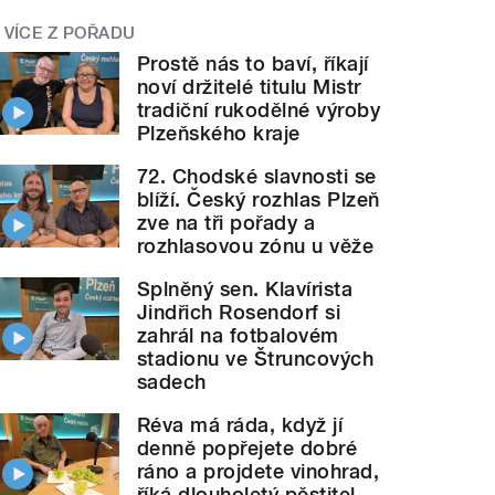
VÍCE Z POŘADU
Prostě nás to baví, říkají
noví držitelé titulu Mistr
tradiční rukodělné výroby
Plzeňského kraje
72. Chodské slavnosti se
blíží. Český rozhlas Plzeň
zve na tři pořady a
rozhlasovou zónu u věže
Splněný sen. Klavírista
Jindřich Rosendorf si
zahrál na fotbalovém
stadionu ve Štruncových
sadech
Réva má ráda, když jí
denně popřejete dobré
ráno a projdete vinohrad,
říká dlouholetý pěstitel