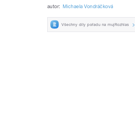
autor:
Michaela Vondráčková
Všechny díly pořadu na mujRozhlas