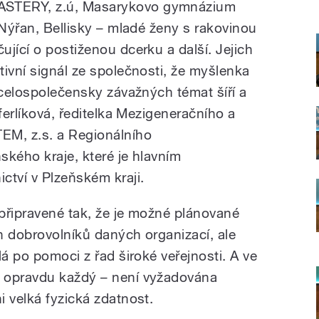
STERY, z.ú, Masarykovo gymnázium
 Nýřan, Bellisky – mladé ženy s rakovinou
jící o postiženou dcerku a další. Jejich
ivní signál ze společnosti, že myšlenka
 celospolečensky závažných témat šíří a
iferlíková, ředitelka Mezigeneračního a
EM, z.s. a Regionálního
ského kraje, které je hlavním
ctví v Plzeňském kraji.
připravené tak, že je možné plánované
ch dobrovolníků daných organizací, ale
lá po pomoci z řad široké veřejnosti. A ve
 opravdu každý – není vyžadována
 velká fyzická zdatnost.