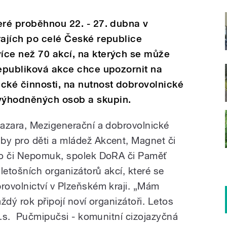
eré proběhnou 22. - 27. dubna v
rajích po celé České republice
íce než 70 akcí, na kterých se může
republiková akce chce upozornit na
cké činnosti, na nutnost dobrovolnické
výhodněných osob a skupin.
azara, Mezigenerační a dobrovolnické
y pro děti a mládež Akcent, Magnet či
ro či Nepomuk, spolek DoRA či Paměť
letošních organizátorů akcí, které se
ovolnictví v Plzeňském kraji. „Mám
ždý rok připojí noví organizátoři. Letos
 z.s. Pučmipučsi - komunitní cizojazyčná