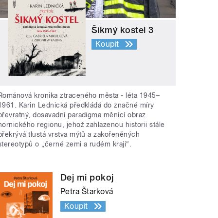
Šikmý kostel 3
Koupit
Románová kronika ztraceného města - léta 1945–
1961. Karin Lednická předkládá do značné míry
převratný, dosavadní paradigma měnící obraz
hornického regionu, jehož zahlazenou historii stále
překrývá tlustá vrstva mýtů a zakořeněných
stereotypů o „černé zemi a rudém kraji“.
Dej mi pokoj
Petra Štarková
Koupit