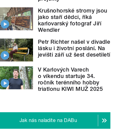
Krušnohorské stromy jsou
jako staří dědci, říká
karlovarský fotograf Jiří
Wendler
Petr Richter našel v divadle
lásku i životní poslání. Na
jevišti září už šest desetiletí
V Karlových Varech
o víkendu startuje 34.
ročník terénního hobby
triatlonu KIWI MUŽ 2025
Jak nás naladíte na DABu