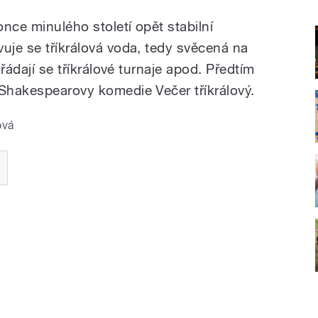
once minulého století opět stabilní
uje se tříkrálová voda, tedy svěcená na
ořádají se tříkrálové turnaje apod. Předtím
 Shakespearovy komedie Večer tříkrálový.
ová