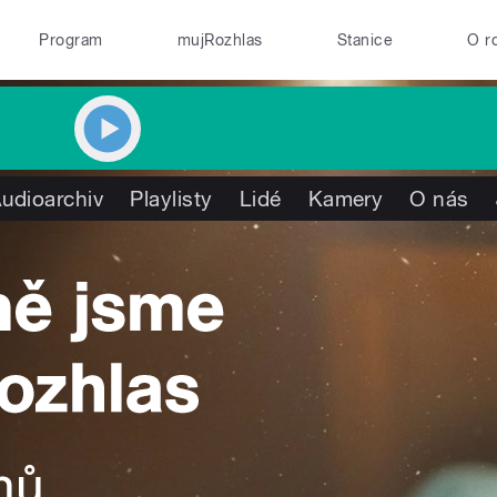
Program
mujRozhlas
Stanice
O r
udioarchiv
Playlisty
Lidé
Kamery
O nás