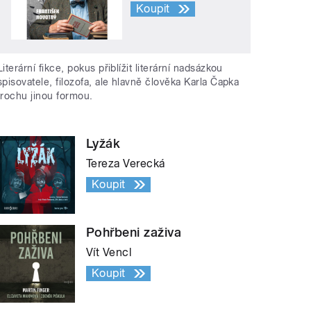
Koupit
Literární fikce, pokus přiblížit literární nadsázkou
spisovatele, filozofa, ale hlavně člověka Karla Čapka
trochu jinou formou.
Lyžák
Tereza Verecká
Koupit
Pohřbeni zaživa
Vít Vencl
Koupit