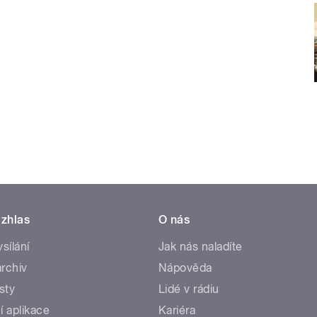
zhlas
O nás
ysílání
Jak nás naladíte
rchiv
Nápověda
sty
Lidé v rádiu
í aplikace
Kariéra