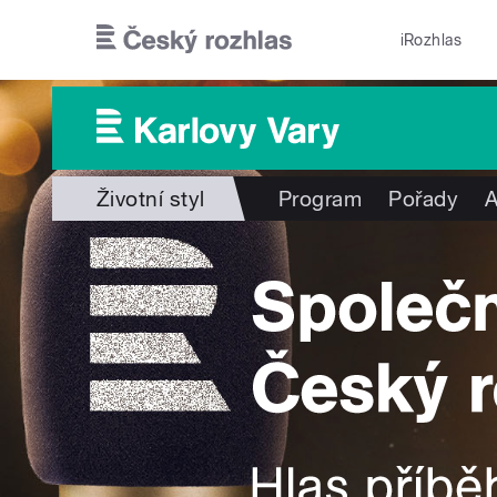
Přejít k hlavnímu obsahu
iRozhlas
Životní styl
Program
Pořady
A