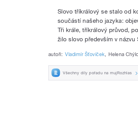
Slovo tříkrálový se stalo od k
součástí našeho jazyka: objev
Tři krále, tříkrálový průvod, p
žilo slovo především v názvu
autoři:
Vladimír Šťovíček
,
Helena Chýl
Všechny díly pořadu na mujRozhlas