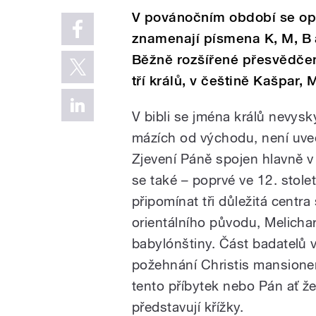
V povánočním období se op
znamenají písmena K, M, B 
Běžně rozšířené přesvědčen
tří králů, v češtině Kašpar, 
V bibli se jména králů nevysk
mázích od východu, není uved
Zjevení Páně spojen hlavně v l
se také – poprvé ve 12. stole
připomínat tři důležitá cent
orientálního původu, Melichar
babylónštiny. Část badatelů 
požehnání Christis mansione
tento příbytek nebo Pán ať 
představují křížky.