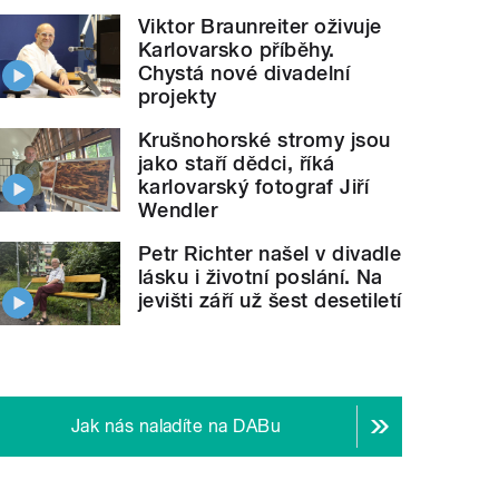
Viktor Braunreiter oživuje
Karlovarsko příběhy.
Chystá nové divadelní
projekty
Krušnohorské stromy jsou
jako staří dědci, říká
karlovarský fotograf Jiří
Wendler
Petr Richter našel v divadle
lásku i životní poslání. Na
jevišti září už šest desetiletí
Jak nás naladíte na DABu