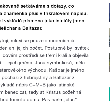
akovaně setkáváme s dotazy, co
a znaménka plus v tříkrálovém nápisu.
í vykládá písmena jako iniciály jmen
Melichar a Baltazar.
ytují, mluví se pouze o mudrcích či
en ani jejich počet. Postupně byl svátek
idovém prostředí se třemi králi a objevila
tí – jejich jména. Jsou symbolická, měla
ra starověkého východu. Kašpar je jméno
 pochází z hebrejštiny a Baltazar z
vykládá nápis C+M+B jako latinské
m benedicat, tedy ať Kristus požehná
žehná tomuto domu. Pak naše „plus“