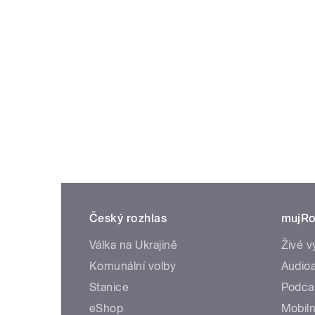
Český rozhlas
mujRo
Válka na Ukrajině
Živé v
Komunální volby
Audioa
Stanice
Podca
eShop
Mobiln