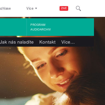
ozhlase
Více
ŽIVĚ
PROGRAM
AUDIOARCHIV
Jak nás naladíte
Kontakt
Více
…