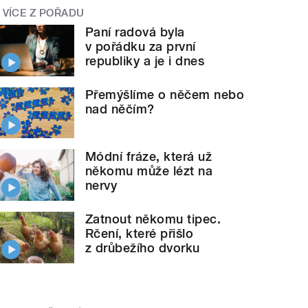
VÍCE Z POŘADU
Paní radová byla
v pořádku za první
republiky a je i dnes
Přemýšlíme o něčem nebo
nad něčím?
Módní fráze, která už
někomu může lézt na
nervy
Zatnout někomu tipec.
Rčení, které přišlo
z drůbežího dvorku