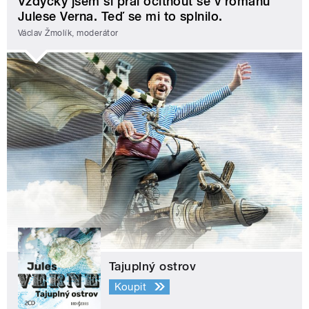
Vždycky jsem si přál ocitnout se v románu
Julese Verna. Teď se mi to splnilo.
Václav Žmolík, moderátor
Tajuplný ostrov
Koupit