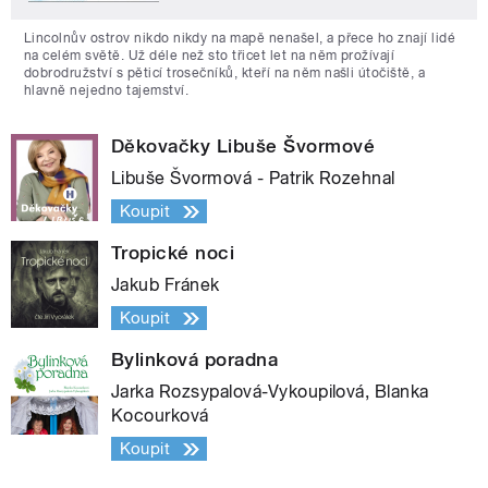
Lincolnův ostrov nikdo nikdy na mapě nenašel, a přece ho znají lidé
na celém světě. Už déle než sto třicet let na něm prožívají
dobrodružství s pěticí trosečníků, kteří na něm našli útočiště, a
hlavně nejedno tajemství.
Děkovačky Libuše Švormové
Libuše Švormová - Patrik Rozehnal
Koupit
Tropické noci
Jakub Fránek
Koupit
Bylinková poradna
Jarka Rozsypalová-Vykoupilová, Blanka
Kocourková
Koupit