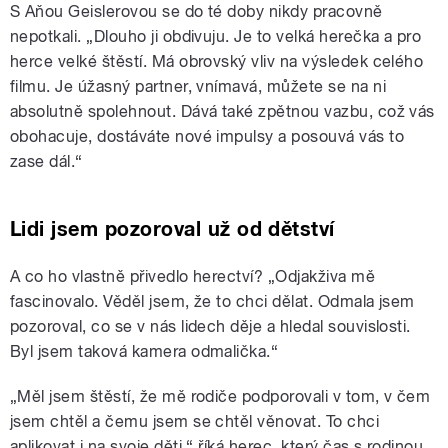
S Aňou Geislerovou se do té doby nikdy pracovně
nepotkali. „Dlouho ji obdivuju. Je to velká herečka a pro
herce velké štěstí. Má obrovský vliv na výsledek celého
filmu. Je úžasný partner, vnímavá, můžete se na ni
absolutně spolehnout. Dává také zpětnou vazbu, což vás
obohacuje, dostáváte nové impulsy a posouvá vás to
zase dál.“
Lidi jsem pozoroval už od dětství
A co ho vlastně přivedlo herectví? „Odjakživa mě
fascinovalo. Věděl jsem, že to chci dělat. Odmala jsem
pozoroval, co se v nás lidech děje a hledal souvislosti.
Byl jsem taková kamera odmalička.“
„Měl jsem štěstí, že mě rodiče podporovali v tom, v čem
jsem chtěl a čemu jsem se chtěl věnovat. To chci
aplikovat i na svoje děti,“ říká herec, který čas s rodinou