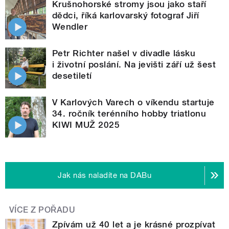
Krušnohorské stromy jsou jako staří
dědci, říká karlovarský fotograf Jiří
Wendler
Petr Richter našel v divadle lásku
i životní poslání. Na jevišti září už šest
desetiletí
V Karlových Varech o víkendu startuje
34. ročník terénního hobby triatlonu
KIWI MUŽ 2025
Jak nás naladíte na DABu
VÍCE Z POŘADU
Zpívám už 40 let a je krásné prozpívat