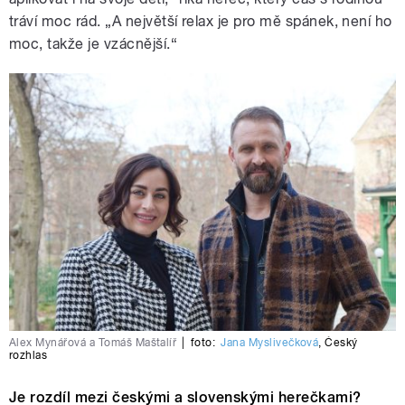
tráví moc rád. „A největší relax je pro mě spánek, není ho
moc, takže je vzácnější.“
Alex Mynářová a Tomáš Maštalíř
|
foto:
Jana Myslivečková
,
Český
rozhlas
Je rozdíl mezi českými a slovenskými herečkami?