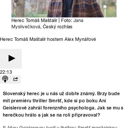
Herec Tomáš Maštalír | Foto:
Jana
Myslivečková
, Český rozhlas
Herec Tomáš Maštalír hostem Alex Mynářové
22:13
Slovenský herec je u nás už dobře známý. Brzy bude
mít premiéru thriller Smršť, kde si po boku Ani
Geislerové zahrál forenzního psychologa. Jak se mu s
herečkou hrálo a jak se na roli připravoval?
S Aňou Geislerovou tvoří v thrilleru Smršť manželskou