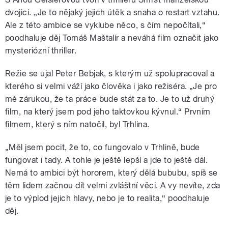
dvojici. „Je to nějaký jejich útěk a snaha o restart vztahu.
Ale z této ambice se vyklube něco, s čím nepočítali,“
poodhaluje děj Tomáš Maštalír a neváhá film označit jako
mysteriózní thriller.
Režie se ujal Peter Bebjak, s kterým už spolupracoval a
kterého si velmi váží jako člověka i jako režiséra. „Je pro
mě zárukou, že ta práce bude stát za to. Je to už druhý
film, na který jsem pod jeho taktovkou kývnul.“ Prvním
filmem, který s ním natočil, byl Trhlina.
„Měl jsem pocit, že to, co fungovalo v Trhlině, bude
fungovat i tady. A tohle je ještě lepší a jde to ještě dál.
Nemá to ambici být hororem, který dělá bububu, spíš se
těm lidem začnou dít velmi zvláštní věci. A vy nevíte, zda
je to výplod jejich hlavy, nebo je to realita,“ poodhaluje
děj.