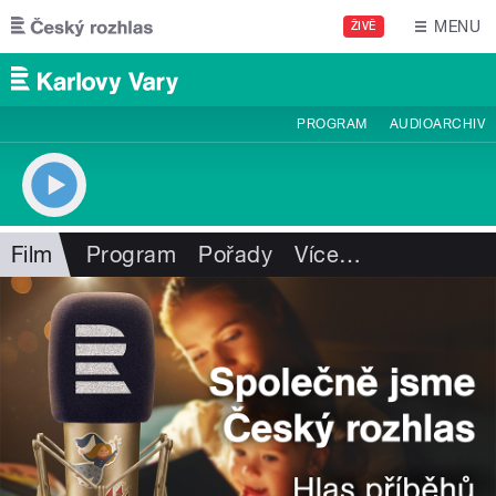
Přejít k hlavnímu obsahu
MENU
ŽIVĚ
PROGRAM
AUDIOARCHIV
Film
Program
Pořady
Více
…