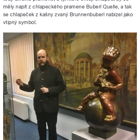
měly napít z chlapeckého pramene Buberl Quelle, a tak
se chlapeček z kašny zvaný Brunnenbuberl nabízel jako
vtipný symbol.