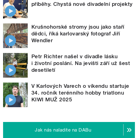
příběhy. Chystá nové divadelní projekty
Krušnohorské stromy jsou jako staří
dědci, říká karlovarský fotograf Jiří
Wendler
Petr Richter našel v divadle lásku
i životní poslání. Na jevišti září už šest
desetiletí
V Karlových Varech o víkendu startuje
34. ročník terénního hobby triatlonu
KIWI MUŽ 2025
Jak nás naladíte na DABu