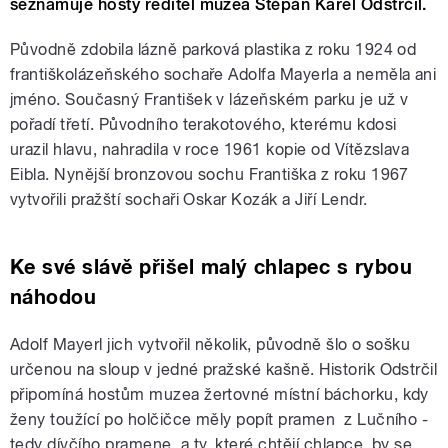
seznamuje hosty ředitel muzea Štěpán Karel Odstrčil.
Původně zdobila lázně parková plastika z roku 1924 od
františkolázeňského sochaře Adolfa Mayerla a neměla ani
jméno. Současný František v lázeňském parku je už v
pořadí třetí. Původního terakotového, kterému kdosi
urazil hlavu, nahradila v roce 1961 kopie od Vítězslava
Eibla. Nynější bronzovou sochu Františka z roku 1967
vytvořili pražští sochaři Oskar Kozák a Jiří Lendr.
Ke své slávě přišel malý chlapec s rybou
náhodou
Adolf Mayerl jich vytvořil několik, původně šlo o sošku
určenou na sloup v jedné pražské kašně. Historik Odstrčil
připomíná hostům muzea žertovné místní báchorku, kdy
ženy toužící po holčičce měly popít pramen z Lučního -
tedy dívčího pramene, a ty, které chtějí chlapce, by se