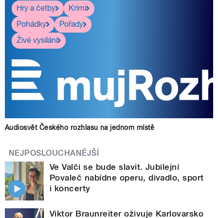
Hry a četby
Krimi
Pohádky
Pořady
Živé vysílání
Audiosvět Českého rozhlasu na jednom místě
NEJPOSLOUCHANĚJŠÍ
Ve Valči se bude slavit. Jubilejní
Povaleč nabídne operu, divadlo, sport
i koncerty
Viktor Braunreiter oživuje Karlovarsko