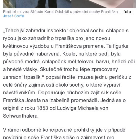
Ředitel muzea Štěpán Karel Odstrčil u původní sochy Františka
|
foto:
Josef Šorfa
„Tehdejší zahradní inspektor objednal sochu chlapce s
rybou jako zahradního trpaslíka pro jeho novou
květinovou výzdobu u Františkova pramene. Ta figurka
byla původně nabarvená. Koule, na které sedí, byla
původně modrá, chlapeček měl tělovou barvu, hnědé oči
a hnědé vlásky. Skutečně trochu lépe zpracovaný
zahradní trpaslík,“ popsal ředitel muzea jednu perličku z
celé šňůry zajímavostí okolo sochy, o které vypráví
návštěvníkům. Doporučuje příchozím zajít si k soše
Františka Josefa na Izabelině promenádě. Jedná se o
originál z roku 1853 od Ludwiga Michaela von
Schwanthalera.
V rámci odborně koncipované prohlídky jde v případě
povídání o soše Františka spíše o zajímavost pro