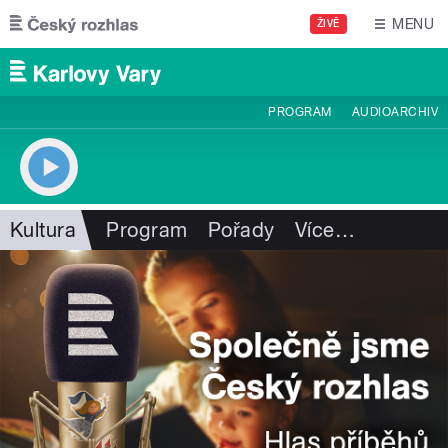
Přejít k hlavnímu obsahu
MENU
ŽIVĚ
PROGRAM
AUDIOARCHIV
Kultura
Program
Pořady
Více
…