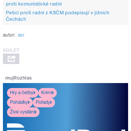
proti komunistické radní
Petici proti radní z KSČM podepisují v jižních
Čechách
autor:
asr
mujRozhlas
Hry a četby
Krimi
Pohádky
Pořady
Živé vysílání