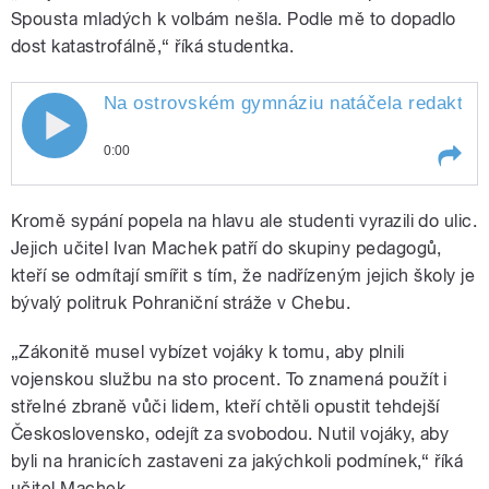
Spousta mladých k volbám nešla. Podle mě to dopadlo
dost katastrofálně,“ říká studentka.
Na ostrovském gymnáziu natáčela redaktor
0:00
Play /
Strohmaierová.
Na ostrovském gymnáziu
Kromě sypání popela na hlavu ale studenti vyrazili do ulic.
natáčela redaktorka Andrea
Jejich učitel Ivan Machek patří do skupiny pedagogů,
kteří se odmítají smířit s tím, že nadřízeným jejich školy je
bývalý politruk Pohraniční stráže v Chebu.
„Zákonitě musel vybízet vojáky k tomu, aby plnili
vojenskou službu na sto procent. To znamená použít i
střelné zbraně vůči lidem, kteří chtěli opustit tehdejší
pause
Československo, odejít za svobodou. Nutil vojáky, aby
byli na hranicích zastaveni za jakýchkoli podmínek,“ říká
učitel Machek.