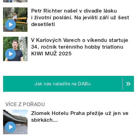
Petr Richter našel v divadle lásku
i životní poslání. Na jevišti září už šest
desetiletí
V Karlových Varech o víkendu startuje
34. ročník terénního hobby triatlonu
KIWI MUŽ 2025
Jak nás naladíte na DABu
VÍCE Z POŘADU
Zlomek Hotelu Praha přežije už jen ve
sbírkách...