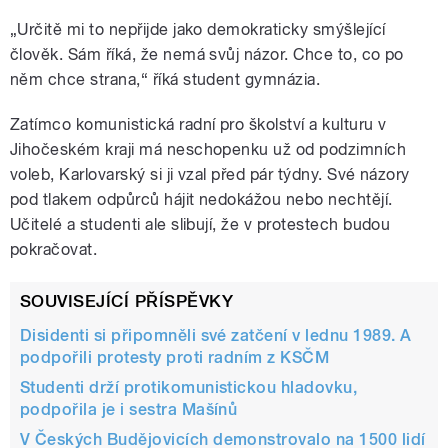
„Určitě mi to nepřijde jako demokraticky smýšlející
člověk. Sám říká, že nemá svůj názor. Chce to, co po
něm chce strana,“ říká student gymnázia.
Zatímco komunistická radní pro školství a kulturu v
Jihočeském kraji má neschopenku už od podzimních
voleb, Karlovarský si ji vzal před pár týdny. Své názory
pod tlakem odpůrců hájit nedokážou nebo nechtějí.
Učitelé a studenti ale slibují, že v protestech budou
pokračovat.
SOUVISEJÍCÍ PŘÍSPĚVKY
Disidenti si připomněli své zatčení v lednu 1989. A
podpořili protesty proti radním z KSČM
Studenti drží protikomunistickou hladovku,
podpořila je i sestra Mašínů
V Českých Budějovicích demonstrovalo na 1500 lidí