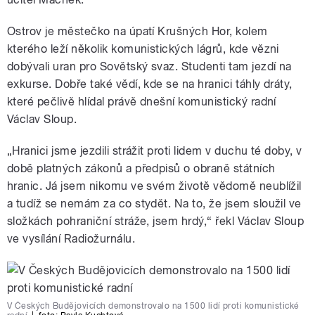
Ostrov je městečko na úpatí Krušných Hor, kolem
kterého leží několik komunistických lágrů, kde vězni
dobývali uran pro Sovětský svaz. Studenti tam jezdí na
exkurse. Dobře také vědí, kde se na hranici táhly dráty,
které pečlivě hlídal právě dnešní komunistický radní
Václav Sloup.
„Hranici jsme jezdili strážit proti lidem v duchu té doby, v
době platných zákonů a předpisů o obraně státních
hranic. Já jsem nikomu ve svém životě vědomě neublížil
a tudíž se nemám za co stydět. Na to, že jsem sloužil ve
složkách pohraniční stráže, jsem hrdý,“ řekl Václav Sloup
ve vysílání Radiožurnálu.
V Českých Budějovicích demonstrovalo na 1500 lidí proti komunistické