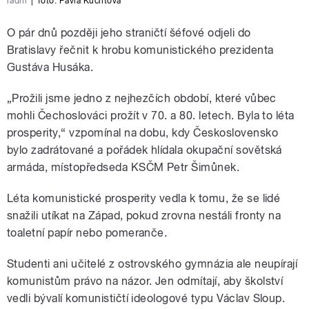
radní
|
foto: Pavla Kuchtová
O pár dnů později jeho straničtí šéfové odjeli do
Bratislavy řečnit k hrobu komunistického prezidenta
Gustáva Husáka.
„Prožili jsme jedno z nejhezčích období, které vůbec
mohli Čechoslováci prožít v 70. a 80. letech. Byla to léta
prosperity,“ vzpomínal na dobu, kdy Československo
bylo zadrátované a pořádek hlídala okupační sovětská
armáda, místopředseda KSČM Petr Šimůnek.
Léta komunistické prosperity vedla k tomu, že se lidé
snažili utíkat na Západ, pokud zrovna nestáli fronty na
toaletní papír nebo pomeranče.
Studenti ani učitelé z ostrovského gymnázia ale neupírají
komunistům právo na názor. Jen odmítají, aby školství
vedli bývalí komunističtí ideologové typu Václav Sloup.