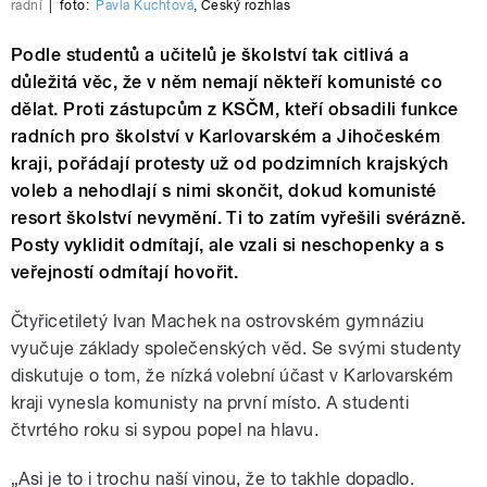
radní
|
foto:
Pavla Kuchtová
,
Český rozhlas
Podle studentů a učitelů je školství tak citlivá a
důležitá věc, že v něm nemají někteří komunisté co
dělat. Proti zástupcům z KSČM, kteří obsadili funkce
radních pro školství v Karlovarském a Jihočeském
kraji, pořádají protesty už od podzimních krajských
voleb a nehodlají s nimi skončit, dokud komunisté
resort školství nevymění. Ti to zatím vyřešili svérázně.
Posty vyklidit odmítají, ale vzali si neschopenky a s
veřejností odmítají hovořit.
Čtyřicetiletý Ivan Machek na ostrovském gymnáziu
vyučuje základy společenských věd. Se svými studenty
diskutuje o tom, že nízká volební účast v Karlovarském
kraji vynesla komunisty na první místo. A studenti
čtvrtého roku si sypou popel na hlavu.
„Asi je to i trochu naší vinou, že to takhle dopadlo.