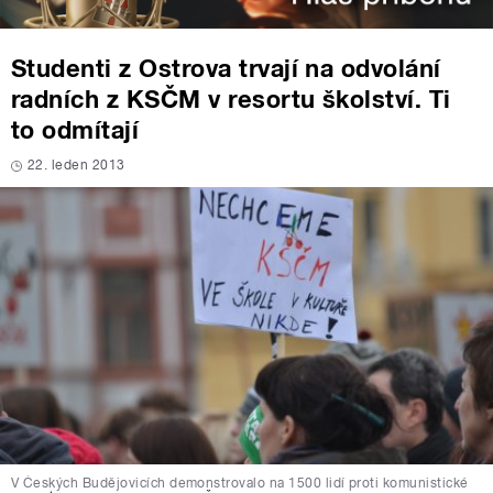
Studenti z Ostrova trvají na odvolání
radních z KSČM v resortu školství. Ti
to odmítají
22. leden 2013
V Českých Budějovicích demonstrovalo na 1500 lidí proti komunistické