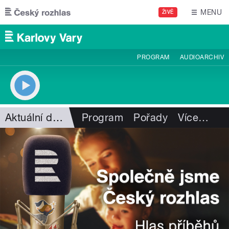
Přejít k hlavnímu obsahu
MENU
ŽIVĚ
PROGRAM
AUDIOARCHIV
Aktuální dění
Program
Pořady
Více
…