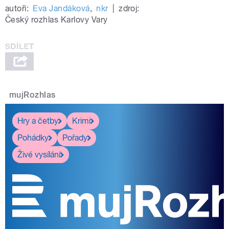
autoři:
Eva Jandáková
,
nkr
|
zdroj:
Český rozhlas Karlovy Vary
mujRozhlas
Hry a četby
Krimi
Pohádky
Pořady
Živé vysílání