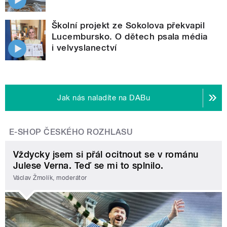
Školní projekt ze Sokolova překvapil
Lucembursko. O dětech psala média
i velvyslanectví
Jak nás naladíte na DABu
E-SHOP ČESKÉHO ROZHLASU
Vždycky jsem si přál ocitnout se v románu
Julese Verna. Teď se mi to splnilo.
Václav Žmolík, moderátor