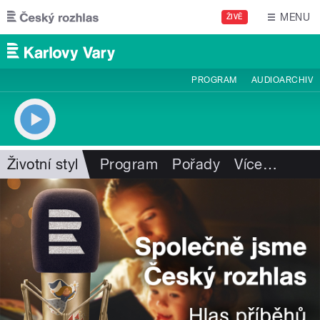
Přejít k hlavnímu obsahu
MENU
ŽIVĚ
PROGRAM
AUDIOARCHIV
Životní styl
Program
Pořady
Více
…