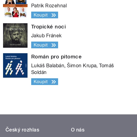
Patrik Rozehnal
Koupit
Tropické noci
Jakub Fránek
Koupit
Román pro pitomce
Lukáš Balabán, Šimon Krupa, Tomáš
Soldán
Koupit
Český rozhlas
O nás