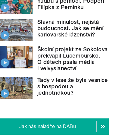
hudbu s pomocí. Podpoří
Filípka z Perninku
Slavná minulost, nejistá
budoucnost. Jak se mění
karlovarské lázeňství?
Školní projekt ze Sokolova
překvapil Lucembursko.
O dětech psala média
i velvyslanectví
Tady v lese že byla vesnice
s hospodou a
jednotřídkou?
Jak nás naladíte na DABu