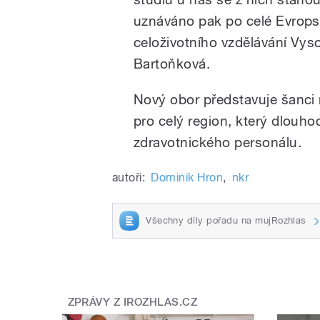
uznáváno pak po celé Evropsk
celoživotního vzdělávání Vys
Bartoňková.
Nový obor představuje šanci n
pro celý region, který dlouh
zdravotnického personálu.
autoři:
Dominik Hron
,
nkr
Všechny díly pořadu na mujRozhlas
ZPRÁVY Z IROZHLAS.CZ