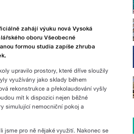
ficiálně zahájí výuku nová Vysoká
kalářského oboru Všeobecné
vanou formou studia zapíše zhruba
ek.
ly upravilo prostory, které dříve sloužily
byly využívány jako sklady během
ová rekonstrukce a překolaudování vyšly
budou mít k dispozici nejen běžné
ory simulující nemocniční pokoj a
li jsme pro ně nějaké využití. Nakonec se