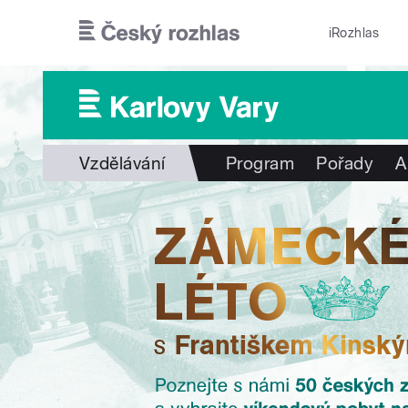
Přejít k hlavnímu obsahu
iRozhlas
Vzdělávání
Program
Pořady
A