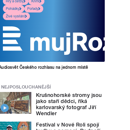
Hry a četby
Krimi
Pohádky
Pořady
Živé vysílání
Audiosvět Českého rozhlasu na jednom místě
NEJPOSLOUCHANĚJŠÍ
Krušnohorské stromy jsou
jako staří dědci, říká
karlovarský fotograf Jiří
Wendler
Festival v Nové Roli spojí