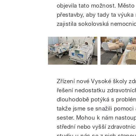
objevila tato možnost. Město
přestavby, aby tady ta výuka
zajistila sokolovská nemocni
Zřízení nové Vysoké školy zd
řešení nedostatku zdravotních
dlouhodobě potýká s problém
takže jsme se snažili pomoci
sester. Mohou k nám nastoupi
střední nebo vyšší zdravotnic
studiu u nás se z nich stanou