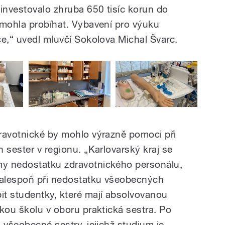
 investovalo zhruba 650 tisíc korun do
 mohla probíhat. Vybavení pro výuku
ce,“ uvedl mluvčí Sokolova Michal Švarc.
ravotnické by mohlo výrazně pomoci při
 sester v regionu. „Karlovarský kraj se
y nedostatku zdravotnického personálu,
 alespoň při nedostatku všeobecných
t studentky, které mají absolvovanou
kou školu v oboru praktická sestra. Po
 všeobecné sestry, jejichž studium je