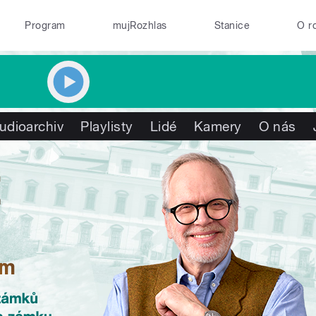
Program
mujRozhlas
Stanice
O r
udioarchiv
Playlisty
Lidé
Kamery
O nás