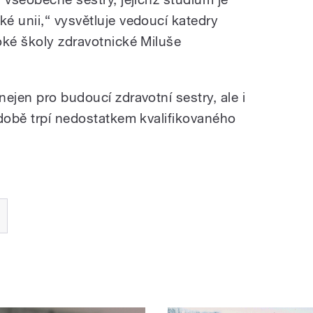
é unii,“ vysvětluje vedoucí katedry
oké školy zdravotnické Miluše
ejen pro budoucí zdravotní sestry, ale i
odobě trpí nedostatkem kvalifikovaného