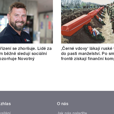
řízení se zhoršuje. Lidé za
‚Černé vdovy‘ lákají ruské
m běžně sledují sociální
do pasti manželství. Po sm
pozorňuje Novotný
frontě získají finanční ko
zhlas
O nás
ysílání
Jak nás naladíte