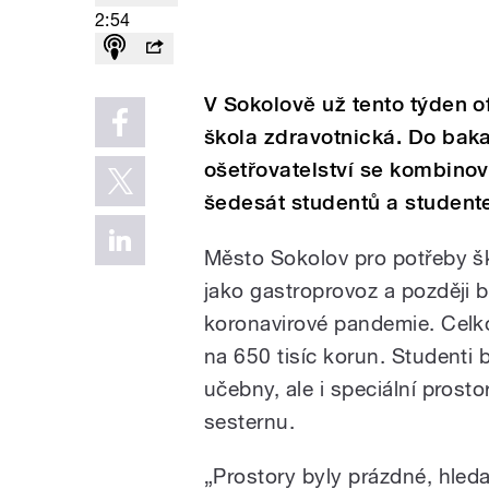
2:54
V Sokolově už tento týden o
škola zdravotnická. Do ba
ošetřovatelství se kombino
šedesát studentů a student
Město Sokolov pro potřeby ško
jako gastroprovoz a později 
koronavirové pandemie. Celk
na 650 tisíc korun. Studenti 
učebny, ale i speciální prost
sesternu.
„Prostory byly prázdné, hleda