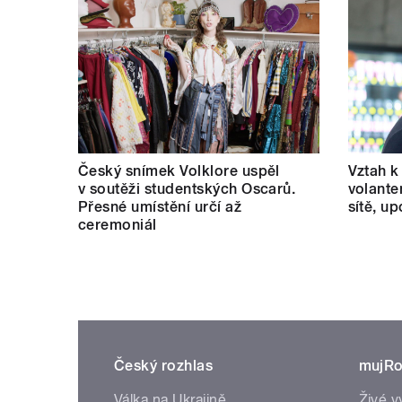
Český snímek Volklore uspěl
Vztah k 
v soutěži studentských Oscarů.
volante
Přesné umístění určí až
sítě, u
ceremoniál
Český rozhlas
mujRo
Válka na Ukrajině
Živé v