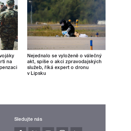
 vojáky
Nejednalo se vyloženě o válečný
rti na
akt, spíše o akci zpravodajských
mpenzaci
služeb, říká expert o dronu
v Lipsku
Sledujte nás