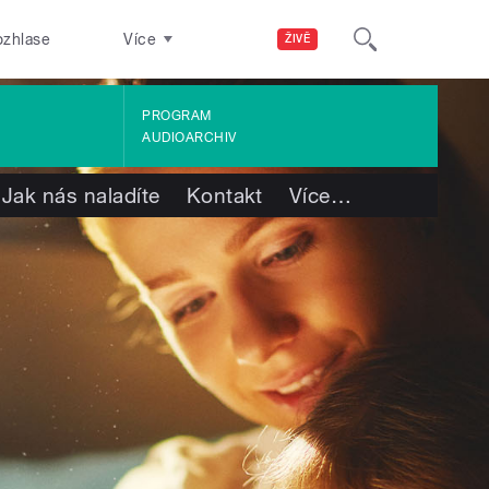
ozhlase
Více
ŽIVĚ
PROGRAM
AUDIOARCHIV
Jak nás naladíte
Kontakt
Více
…