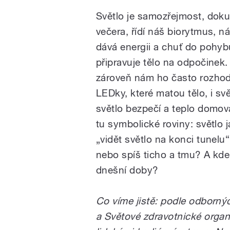
Světlo je samozřejmost, doku
večera, řídí náš biorytmus, n
dává energii a chuť do pohyb
připravuje tělo na odpočinek.
zároveň nám ho často rozhodi
LEDky, které matou tělo, i s
světlo bezpečí a teplo domova
tu symbolické roviny: světlo 
„vidět světlo na konci tunelu
nebo spíš ticho a tmu? A kde
dnešní doby?
Co víme jistě: podle odborný
a Světové zdravotnické organ