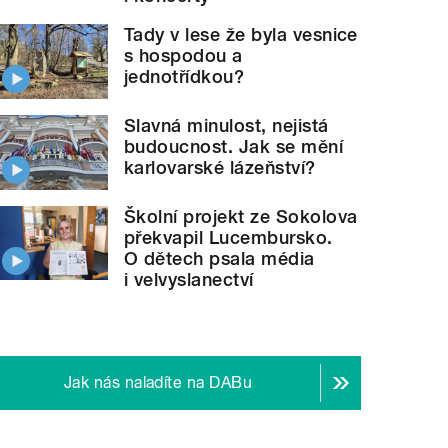
Tady v lese že byla vesnice
s hospodou a
jednotřídkou?
Slavná minulost, nejistá
budoucnost. Jak se mění
karlovarské lázeňství?
Školní projekt ze Sokolova
překvapil Lucembursko.
O dětech psala média
i velvyslanectví
Jak nás naladíte na DABu