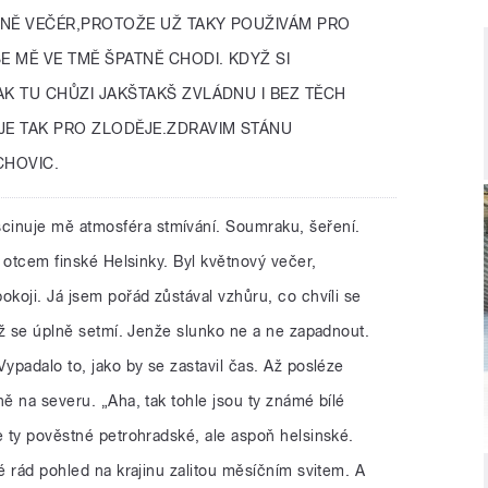
VNĚ VEČÉR,PROTOŽE UŽ TAKY POUŽIVÁM PRO
E MĚ VE TMĚ ŠPATNĚ CHODI. KDYŽ SI
AK TU CHŮZI JAKŠTAKŠ ZVLÁDNU I BEZ TĚCH
JE TAK PRO ZLODĚJE.ZDRAVIM STÁNU
CHOVIC.
cinuje mě atmosféra stmívání. Soumraku, šeření.
s otcem finské Helsinky. Byl květnový večer,
okoji. Já jsem pořád zůstával vzhůru, co chvíli se
 až se úplně setmí. Jenže slunko ne a ne zapadnout.
Vypadalo to, jako by se zastavil čas. Až posléze
ně na severu. „Aha, tak tohle jsou ty známé bílé
e ty pověstné petrohradské, ale aspoň helsinské.
ké rád pohled na krajinu zalitou měsíčním svitem. A