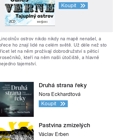
Koupit
Lincolnův ostrov nikdo nikdy na mapě nenašel, a
přece ho znají lidé na celém světě. Už déle než sto
třicet let na něm prožívají dobrodružství s pěticí
trosečníků, kteří na něm našli útočiště, a hlavně
nejedno tajemství.
Druhá strana řeky
Nora Eckhardtová
Koupit
Pastvina zmizelých
Václav Erben