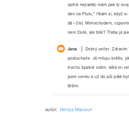
úplně nejraději mám pak ty svoje
den na Plutu,“ říkám si, když s
dá i číst. Mimochodem, vzpomíná
není žluté, ale bílé? Třeba já j
|
Jana
Dobrý večer. Zdravím
posluchače. Já miluju světlo, j
trochu špatně vidím, dělá mi vel
jsem venku a už do půl páté bylo
těším.
autor:
Honza Macoun