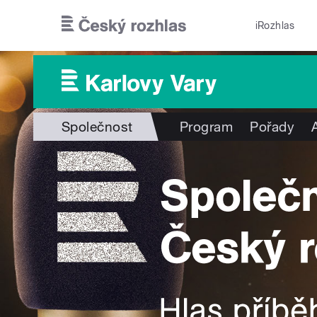
Přejít k hlavnímu obsahu
iRozhlas
Společnost
Program
Pořady