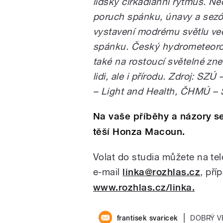
lidský cirkadiánní rytmus. Ne
poruch spánku, únavy a sez
vystavení modrému světlu več
spánku. Český hydrometeoro
také na rostoucí světelné zne
lidi, ale i přírodu. Zdroj: SZ
– Light and Health, ČHMÚ – S
Na vaše příběhy a názory se
těší Honza Macoun.
Volat do studia můžete na te
e-mail
linka@rozhlas.cz
, pří
www.rozhlas.cz/linka.
|
frantisek svaricek
DOBRÝ V