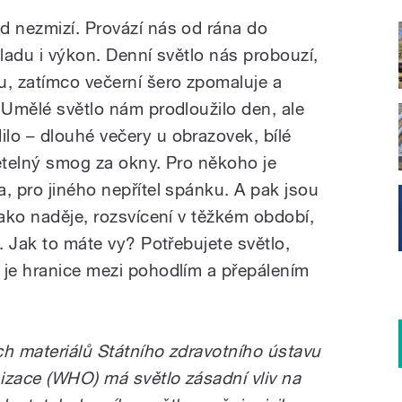
d nezmizí. Provází nás od rána do
áladu i výkon. Denní světlo nás probouzí,
u, zatímco večerní šero zpomaluje a
 Umělé světlo nám prodloužilo den, ale
lo – dlouhé večery u obrazovek, bílé
větelný smog za okny. Pro někoho je
, pro jiného nepřítel spánku. A pak jsou
jako naděje, rozsvícení v těžkém období,
“. Jak to máte vy? Potřebujete světlo,
 je hranice mezi pohodlím a přepálením
ch materiálů Státního zdravotního ústavu
izace (WHO) má světlo zásadní vliv na