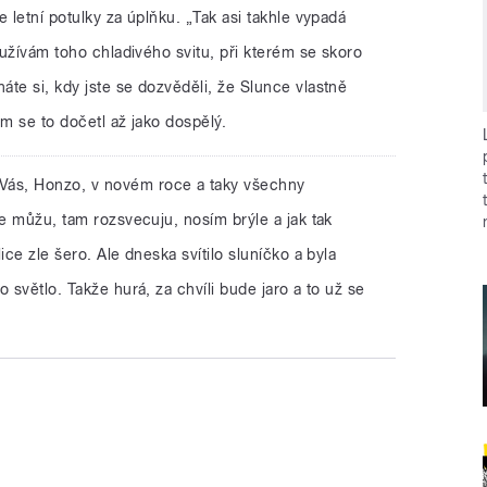
 letní potulky za úplňku. „Tak asi takhle vypadá
i užívám toho chladivého svitu, při kterém se skoro
te si, kdy jste se dozvěděli, že Slunce vlastně
sem se to dočetl až jako dospělý.
 Vás, Honzo, v novém roce a taky všechny
de můžu, tam rozsvecuju, nosím brýle a jak tak
ice zle šero. Ale dneska svítilo sluníčko a byla
 světlo. Takže hurá, za chvíli bude jaro a to už se