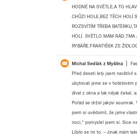
HODNĚ NA SVĚTLE,A TO HLA
CHŮZI HOLE,BEZ TĚCH HOLÍ S
ROZSVÍTÍM TŘEBA BATÉRKU,T
HOLÍ. SVĚTLO MÁM RÁD,TMA 
RYBÁŘE.FRANTIŠEK ZE ŽIDLO
|
Michal Sedlák z Myšlína
Fas
Před deseti lety jsem navštívil 
ubytovali jsme se v hotelovém p
díval z okna a tak nějak čekal,
Pořád se držel jakýsi soumrak. 
jsem si uvědomil, že jsme vlast
noci,“ pomyslel jsem si. Sice n
Líbilo se mi to. – Jinak mám ta