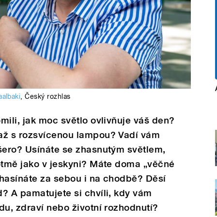
aalbaki
,
Český rozhlas
mili, jak moc světlo ovlivňuje váš den?
až s rozsvícenou lampou? Vadí vám
 šero? Usínáte se zhasnutým světlem,
potmě jako v jeskyni? Máte doma „věčné
zhasínáte za sebou i na chodbě? Děsí
? A pamatujete si chvíli, kdy vám
du, zdraví nebo životní rozhodnutí?