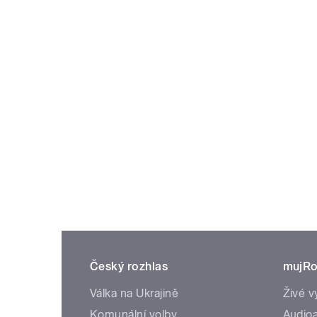
Český rozhlas
mujRo
Válka na Ukrajině
Živé v
Komunální volby
Audioa