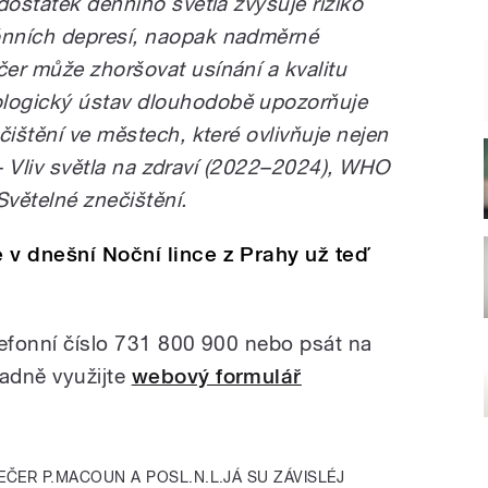
dostatek denního světla zvyšuje riziko
ónních depresí, naopak nadměrné
er může zhoršovat usínání a kvalitu
logický ústav dlouhodobě upozorňuje
čištění ve městech, které ovlivňuje nejen
Ú – Vliv světla na zdraví (2022–2024), WHO
větelné znečištění.
 v dnešní Noční lince z Prahy už teď
lefonní číslo 731 800 900 nebo psát na
padně využijte
webový formulář
EČER P.MACOUN A POSL.N.L.JÁ SU ZÁVISLÉJ