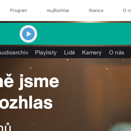
Program
mujRozhlas
Stanice
O r
Audioarchiv
Playlisty
Lidé
Kamery
O nás