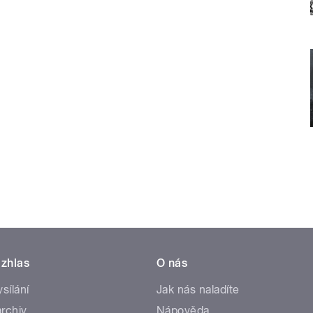
zhlas
O nás
ysílání
Jak nás naladíte
rchiv
Nápověda