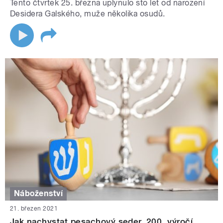
Tento čtvrtek 25. března uplynulo sto let od narození
Desidera Galského, muže několika osudů.
Náboženství
21. březen 2021
Jak nachystat pesachový seder, 200. výročí