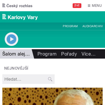
Přejít k hlavnímu obsahu
MENU
ŽIVĚ
PROGRAM
AUDIOARCHIV
Šalom alejchem
Program
Pořady
Více
…
NEJNOVĚJŠÍ