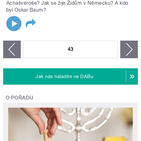
Achašvéroše? Jak se žije Židům v Německu? A kdo
byl Oskar Baum?
STRÁNKY
43
n
zí
Jak nás naladíte na DABu
O POŘADU