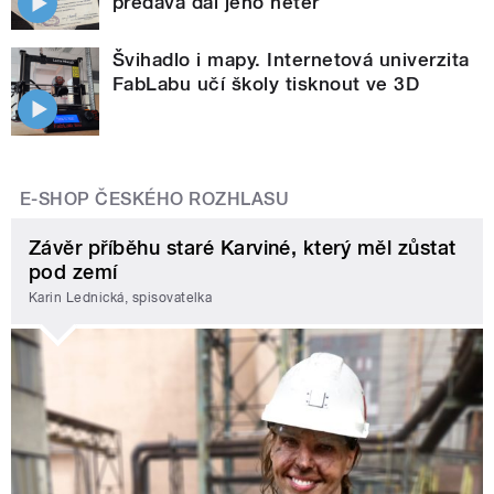
předává dál jeho neteř
Švihadlo i mapy. Internetová univerzita
FabLabu učí školy tisknout ve 3D
E-SHOP ČESKÉHO ROZHLASU
Závěr příběhu staré Karviné, který měl zůstat
pod zemí
Karin Lednická, spisovatelka