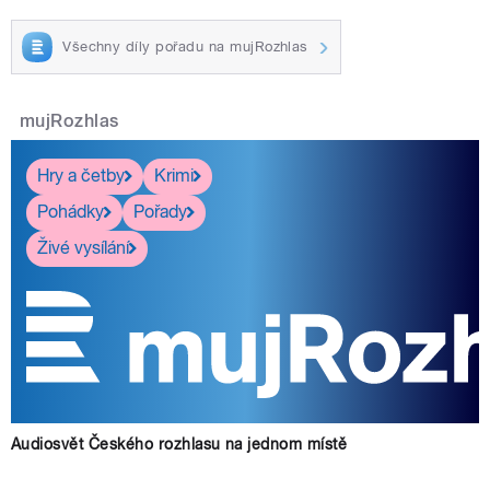
Všechny díly pořadu na mujRozhlas
mujRozhlas
Hry a četby
Krimi
Pohádky
Pořady
Živé vysílání
Audiosvět Českého rozhlasu na jednom místě