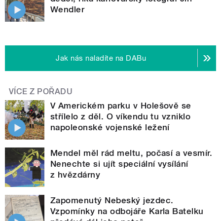
Wendler
Jak nás naladíte na DABu
VÍCE Z POŘADU
V Americkém parku v Holešově se
střílelo z děl. O víkendu tu vzniklo
napoleonské vojenské ležení
Mendel měl rád meltu, počasí a vesmír.
Nenechte si ujít speciální vysílání
z hvězdárny
Zapomenutý Nebeský jezdec.
Vzpomínky na odbojáře Karla Batelku