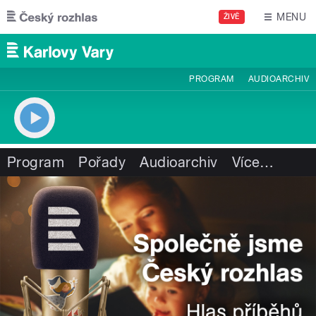
Přejít k hlavnímu obsahu
MENU
ŽIVĚ
PROGRAM
AUDIOARCHIV
Program
Pořady
Audioarchiv
Více
…