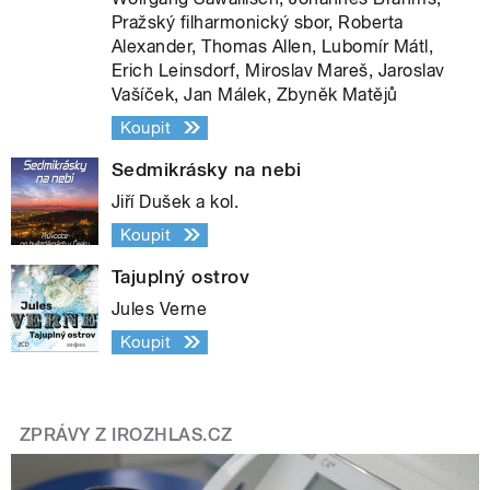
Pražský filharmonický sbor, Roberta
Alexander, Thomas Allen, Lubomír Mátl,
Erich Leinsdorf, Miroslav Mareš, Jaroslav
Vašíček, Jan Málek, Zbyněk Matějů
Koupit
Sedmikrásky na nebi
Jiří Dušek a kol.
Koupit
Tajuplný ostrov
Jules Verne
Koupit
ZPRÁVY Z IROZHLAS.CZ