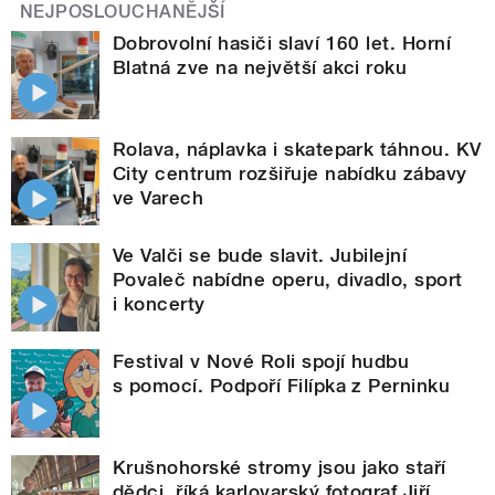
NEJPOSLOUCHANĚJŠÍ
Dobrovolní hasiči slaví 160 let. Horní
Blatná zve na největší akci roku
Rolava, náplavka i skatepark táhnou. KV
City centrum rozšiřuje nabídku zábavy
ve Varech
Ve Valči se bude slavit. Jubilejní
Povaleč nabídne operu, divadlo, sport
i koncerty
Festival v Nové Roli spojí hudbu
s pomocí. Podpoří Filípka z Perninku
Krušnohorské stromy jsou jako staří
dědci, říká karlovarský fotograf Jiří