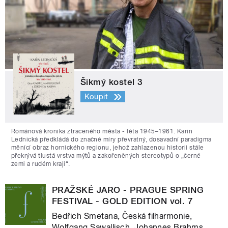
Šikmý kostel 3
Koupit
Románová kronika ztraceného města - léta 1945–1961. Karin
Lednická předkládá do značné míry převratný, dosavadní paradigma
měnící obraz hornického regionu, jehož zahlazenou historii stále
překrývá tlustá vrstva mýtů a zakořeněných stereotypů o „černé
zemi a rudém kraji“.
PRAŽSKÉ JARO - PRAGUE SPRING
FESTIVAL - GOLD EDITION vol. 7
Bedřich Smetana, Česká filharmonie,
Wolfgang Sawallisch, Johannes Brahms,