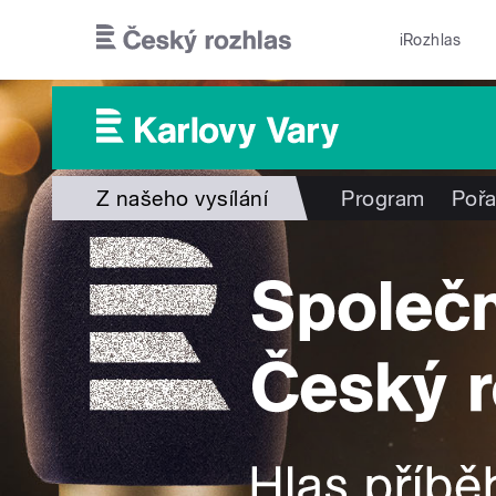
Přejít k hlavnímu obsahu
iRozhlas
Z našeho vysílání
Program
Poř