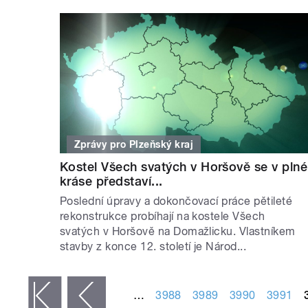
Zprávy pro Plzeňský kraj
Kostel Všech svatých v Horšově se v plné
kráse představí...
Poslední úpravy a dokončovací práce pětileté
rekonstrukce probíhají na kostele Všech
svatých v Horšově na Domažlicku. Vlastníkem
stavby z konce 12. století je Národ...
STRÁNKY
…
3988
3989
3990
3991
 první
‹ předchozí