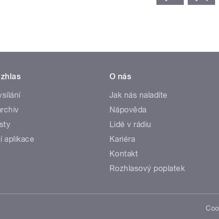
zhlas
O nás
ysílání
Jak nás naladíte
rchiv
Nápověda
sty
Lidé v rádiu
í aplikace
Kariéra
Kontakt
Rozhlasový poplatek
Coo