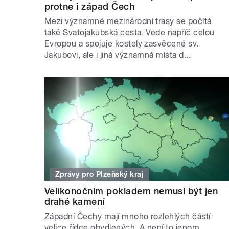
protne i západ Čech
Mezi významné mezinárodní trasy se počítá
také Svatojakubská cesta. Vede napříč celou
Evropou a spojuje kostely zasvěcené sv.
Jakubovi, ale i jiná významná místa d...
Zprávy pro Plzeňský kraj
Velikonočním pokladem nemusí být jen
drahé kamení
Západní Čechy mají mnoho rozlehlých částí
velice řídce obydlených. A není to jenom