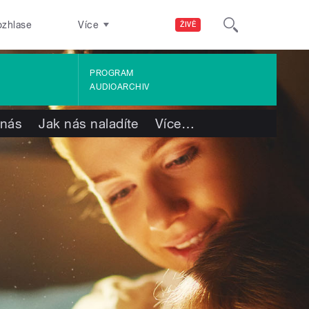
ozhlase
Více
ŽIVĚ
PROGRAM
AUDIOARCHIV
 nás
Jak nás naladíte
Více
…