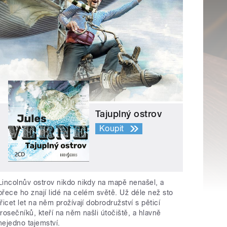
Tajuplný ostrov
Koupit
Lincolnův ostrov nikdo nikdy na mapě nenašel, a
přece ho znají lidé na celém světě. Už déle než sto
třicet let na něm prožívají dobrodružství s pěticí
trosečníků, kteří na něm našli útočiště, a hlavně
nejedno tajemství.