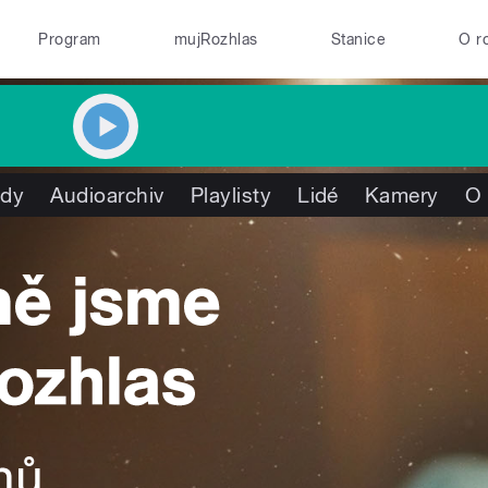
Program
mujRozhlas
Stanice
O r
ady
Audioarchiv
Playlisty
Lidé
Kamery
O