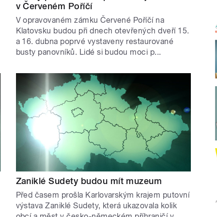
v Červeném Poříčí
V opravovaném zámku Červené Poříčí na
Klatovsku budou při dnech otevřených dveří 15.
a 16. dubna poprvé vystaveny restaurované
busty panovníků. Lidé si budou moci p...
Zaniklé Sudety budou mít muzeum
Před časem prošla Karlovarským krajem putovní
výstava Zaniklé Sudety, která ukazovala kolik
obcí a měst v česko-německém příhraničí v