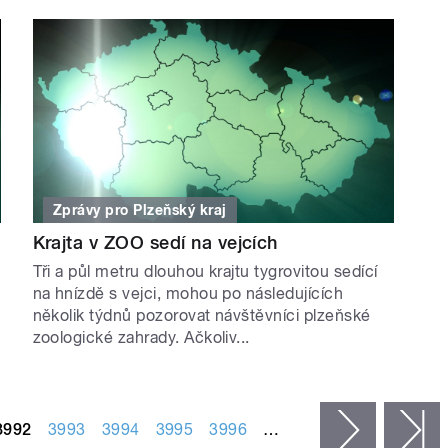
Zprávy pro Plzeňský kraj
Krajta v ZOO sedí na vejcích
Tři a půl metru dlouhou krajtu tygrovitou sedící
na hnízdě s vejci, mohou po následujících
několik týdnů pozorovat návštěvníci plzeňské
zoologické zahrady. Ačkoliv...
3992
3993
3994
3995
3996
…
následujíc
p