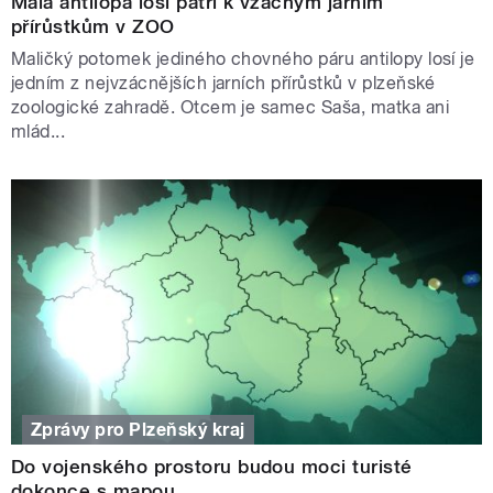
Malá antilopa losí patří k vzácným jarním
přírůstkům v ZOO
Maličký potomek jediného chovného páru antilopy losí je
jedním z nejvzácnějších jarních přírůstků v plzeňské
zoologické zahradě. Otcem je samec Saša, matka ani
mlád...
Zprávy pro Plzeňský kraj
Do vojenského prostoru budou moci turisté
dokonce s mapou