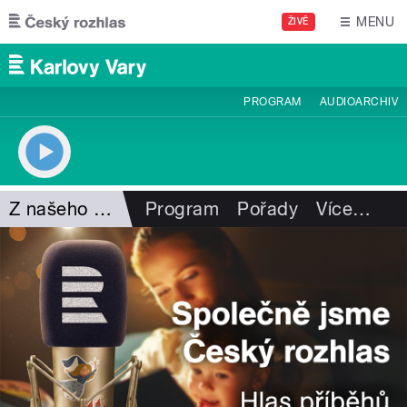
Přejít k hlavnímu obsahu
MENU
ŽIVĚ
PROGRAM
AUDIOARCHIV
Z našeho vysílání
Program
Pořady
Více
…