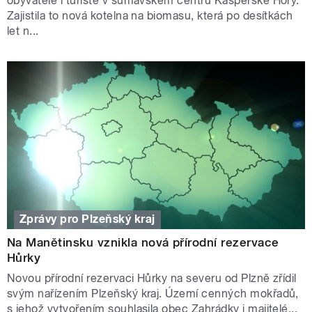
obyvatelé i turisté v šumavském centru Kašperské Hory.
Zajistila to nová kotelna na biomasu, která po desítkách
let n...
Zprávy pro Plzeňský kraj
Na Manětinsku vznikla nová přírodní rezervace
Hůrky
Novou přírodní rezervaci Hůrky na severu od Plzně zřídil
svým nařízením Plzeňský kraj. Území cenných mokřadů,
s jehož vytvořením souhlasila obec Zahrádky i majitelé...