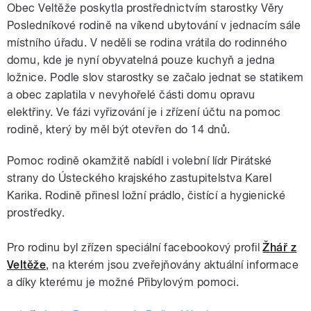
Obec Veltěže poskytla prostřednictvím starostky Věry
Posledníkové rodině na víkend ubytování v jednacím sále
místního úřadu. V neděli se rodina vrátila do rodinného
domu, kde je nyní obyvatelná pouze kuchyň a jedna
ložnice. Podle slov starostky se začalo jednat se statikem
a obec zaplatila v nevyhořelé části domu opravu
elektřiny. Ve fázi vyřizování je i zřízení účtu na pomoc
rodině, který by měl být otevřen do 14 dnů.
Pomoc rodině okamžitě nabídl i volební lídr Pirátské
strany do Ústeckého krajského zastupitelstva Karel
Karika. Rodině přinesl ložní prádlo, čistící a hygienické
prostředky.
Pro rodinu byl zřízen speciální facebookový profil
Žhář z
Veltěže
, na kterém jsou zveřejňovány aktuální informace
a díky kterému je možné Přibylovým pomoci.