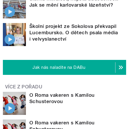
Jak se mění karlovarské lázeňství?
Školní projekt ze Sokolova překvapil
Lucembursko. O dětech psala média
i velvyslanectví
Jak nás naladíte na DABu
VÍCE Z POŘADU
O Roma vakeren s Kamilou
Schusterovou
O Roma vakeren s Kamilou