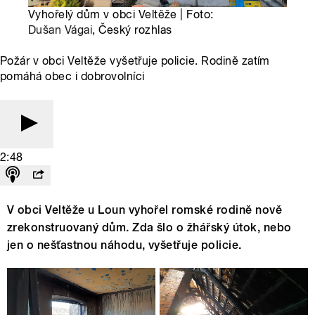
Vyhořelý dům v obci Veltěže | Foto:
Dušan Vágai
, Český rozhlas
Požár v obci Veltěže vyšetřuje policie. Rodině zatím
pomáhá obec i dobrovolníci
2:48
V obci Veltěže u Loun vyhořel romské rodině nově
zrekonstruovaný dům. Zda šlo o žhářský útok, nebo
jen o nešťastnou náhodu, vyšetřuje policie.