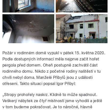
Požár v rodinném domě vypukl v pátek 15. května 2020.
Podle dostupných informací měla nejprve začít hořet
pergola před domem. Oheň postupně zachvátil část
rodinného domu. Nikdo z početné rodiny naštěstí v tu
chvíli nebyl doma. Manželé Přibylů jsou z události
otřeseni. Takto situaci popsal Igor Přibyl:
„Stropy prohořely naskrz. Klidně to může spadnout.
Veškerý nábytek ze čtyř místností jsme vyhodili a ještě
v tom budeme pokračovat. Je to náročné, hlavně