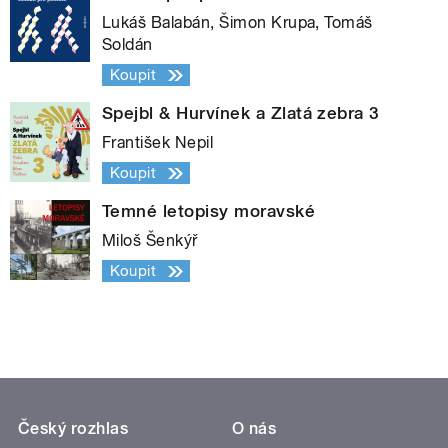
Lukáš Balabán, Šimon Krupa, Tomáš
Soldán
Koupit
Spejbl & Hurvínek a Zlatá zebra 3
František Nepil
Koupit
Temné letopisy moravské
Miloš Šenkýř
Koupit
Český rozhlas
O nás