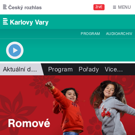
Přejít k hlavnímu obsahu
MENU
ŽIVĚ
PROGRAM
AUDIOARCHIV
Aktuální dění
Program
Pořady
Více
…