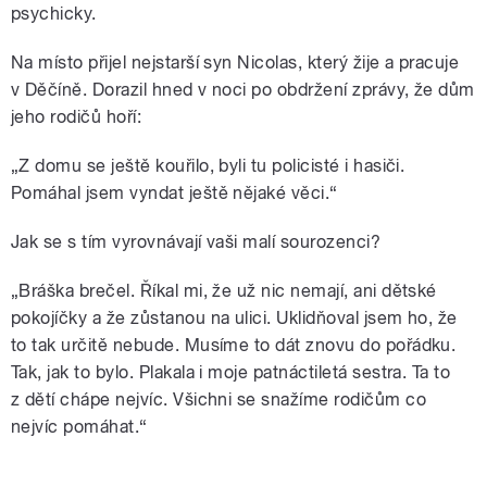
psychicky.
Na místo přijel nejstarší syn Nicolas, který žije a pracuje
v Děčíně. Dorazil hned v noci po obdržení zprávy, že dům
jeho rodičů hoří:
„Z domu se ještě kouřilo, byli tu policisté i hasiči.
Pomáhal jsem vyndat ještě nějaké věci.“
Jak se s tím vyrovnávají vaši malí sourozenci?
„Bráška brečel. Říkal mi, že už nic nemají, ani dětské
pokojíčky a že zůstanou na ulici. Uklidňoval jsem ho, že
to tak určitě nebude. Musíme to dát znovu do pořádku.
Tak, jak to bylo. Plakala i moje patnáctiletá sestra. Ta to
z dětí chápe nejvíc. Všichni se snažíme rodičům co
nejvíc pomáhat.“