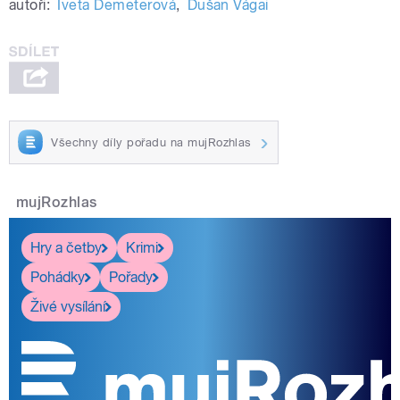
autoři:
Iveta Demeterová
,
Dušan Vágai
Všechny díly pořadu na mujRozhlas
mujRozhlas
Hry a četby
Krimi
Pohádky
Pořady
Živé vysílání