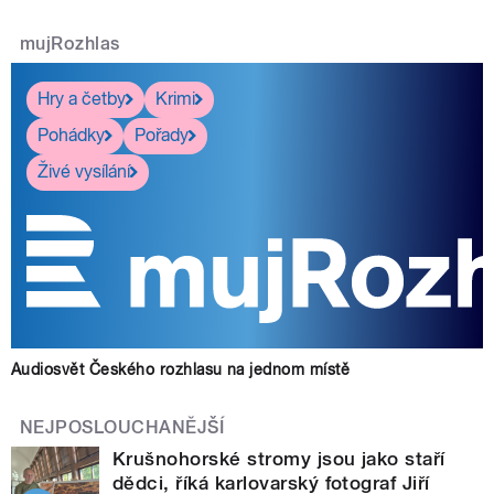
mujRozhlas
Hry a četby
Krimi
Pohádky
Pořady
Živé vysílání
Audiosvět Českého rozhlasu na jednom místě
NEJPOSLOUCHANĚJŠÍ
Krušnohorské stromy jsou jako staří
dědci, říká karlovarský fotograf Jiří