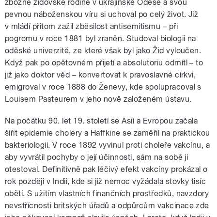
zbožné židovské rodině v ukrajinské Oděse a svou
pevnou náboženskou víru si uchoval po celý život. Již
v mládí přitom zažil zběsilost antisemitismu – při
pogromu v roce 1881 byl zraněn. Studoval biologii na
oděské univerzitě, ze které však byl jako Žid vyloučen.
Když pak po opětovném přijetí a absolutoriu odmítl – to
již jako doktor věd – konvertovat k pravoslavné církvi,
emigroval v roce 1888 do Ženevy, kde spolupracoval s
Louisem Pasteurem v jeho nově založeném ústavu.
Na počátku 90. let 19. století se Asií a Evropou začala
šířit epidemie cholery a Haffkine se zaměřil na praktickou
bakteriologii. V roce 1892 vyvinul proti choleře vakcínu, a
aby vyvrátil pochyby o její účinnosti, sám na sobě ji
otestoval. Definitivně pak léčivý efekt vakcíny prokázal o
rok později v Indii, kde si již nemoc vyžádala stovky tisíc
obětí. S užitím vlastních finančních prostředků, navzdory
nevstřícnosti britských úřadů a odpůrcům vakcinace zde