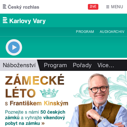
Přejít k hlavnímu obsahu
MENU
ŽIVĚ
PROGRAM
AUDIOARCHIV
Náboženství
Program
Pořady
Více
…