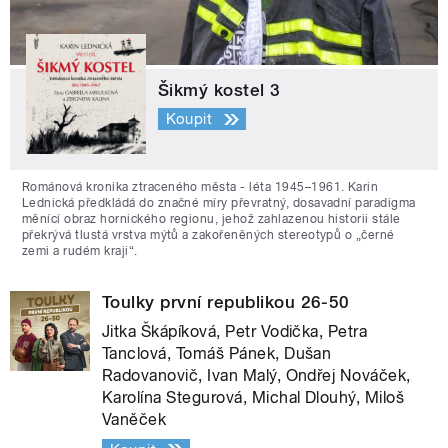
Šikmý kostel 3
Koupit
Románová kronika ztraceného města - léta 1945–1961. Karin
Lednická předkládá do značné míry převratný, dosavadní paradigma
měnící obraz hornického regionu, jehož zahlazenou historii stále
překrývá tlustá vrstva mýtů a zakořeněných stereotypů o „černé
zemi a rudém kraji“.
Toulky první republikou 26-50
Jitka Škápíková, Petr Vodička, Petra
Tanclová, Tomáš Pánek, Dušan
Radovanovič, Ivan Malý, Ondřej Nováček,
Karolína Stegurová, Michal Dlouhý, Miloš
Vaněček