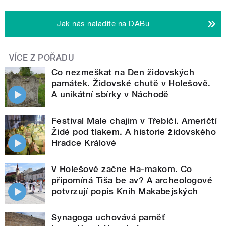
Jak nás naladíte na DABu
VÍCE Z POŘADU
Co nezmeškat na Den židovských
památek. Židovské chutě v Holešově.
A unikátní sbírky v Náchodě
Festival Male chajim v Třebíči. Američtí
Židé pod tlakem. A historie židovského
Hradce Králové
V Holešově začne Ha-makom. Co
připomíná Tiša be av? A archeologové
potvrzují popis Knih Makabejských
Synagoga uchovává paměť