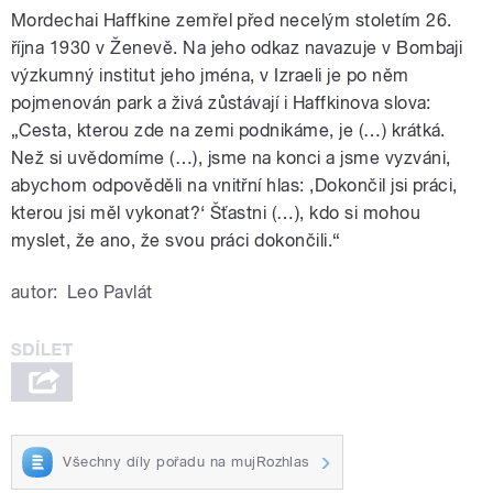
Mordechai Haffkine zemřel před necelým stoletím 26.
října 1930 v Ženevě. Na jeho odkaz navazuje v Bombaji
výzkumný institut jeho jména, v Izraeli je po něm
pojmenován park a živá zůstávají i Haffkinova slova:
„Cesta, kterou zde na zemi podnikáme, je (…) krátká.
Než si uvědomíme (…), jsme na konci a jsme vyzváni,
abychom odpověděli na vnitřní hlas: ,Dokončil jsi práci,
kterou jsi měl vykonat?‘ Šťastni (…), kdo si mohou
myslet, že ano, že svou práci dokončili.“
autor:
Leo Pavlát
Všechny díly pořadu na mujRozhlas