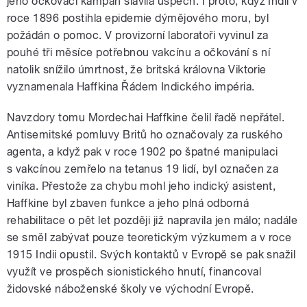
jeho očkovací kampaň slavila úspěch. I proto, když Indii v
roce 1896 postihla epidemie dýmějového moru, byl
požádán o pomoc. V provizorní laboratoři vyvinul za
pouhé tři měsíce potřebnou vakcínu a očkování s ní
natolik snížilo úmrtnost, že britská královna Viktorie
vyznamenala Haffkina Řádem Indického impéria.
Navzdory tomu Mordechai Haffkine čelil řadě nepřátel.
Antisemitské pomluvy Britů ho označovaly za ruského
agenta, a když pak v roce 1902 po špatné manipulaci
s vakcínou zemřelo na tetanus 19 lidí, byl označen za
viníka. Přestože za chybu mohl jeho indický asistent,
Haffkine byl zbaven funkce a jeho plná odborná
rehabilitace o pět let později již napravila jen málo; nadále
se směl zabývat pouze teoretickým výzkumem a v roce
1915 Indii opustil. Svých kontaktů v Evropě se pak snažil
využít ve prospěch sionistického hnutí, financoval
židovské náboženské školy ve východní Evropě.