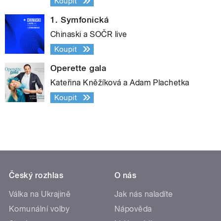
Koupit
1. Symfonická
Chinaski a SOČR live
Koupit
Operette gala
Kateřina Kněžíková a Adam Plachetka
Koupit
Český rozhlas
O nás
Válka na Ukrajině
Jak nás naladíte
Komunální volby
Nápověda