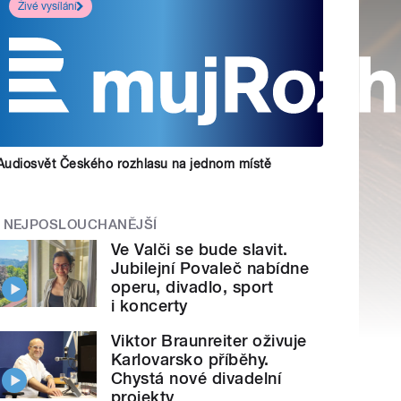
Živé vysílání
Audiosvět Českého rozhlasu na jednom místě
NEJPOSLOUCHANĚJŠÍ
Ve Valči se bude slavit.
Jubilejní Povaleč nabídne
operu, divadlo, sport
i koncerty
Viktor Braunreiter oživuje
Karlovarsko příběhy.
Chystá nové divadelní
projekty