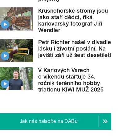
Krušnohorské stromy jsou
jako staří dědci, říká
karlovarský fotograf Jiří
Wendler
Petr Richter našel v divadle
lásku i životní poslání. Na
jevišti září už šest desetiletí
V Karlových Varech
o víkendu startuje 34.
ročník terénního hobby
triatlonu KIWI MUŽ 2025
Jak nás naladíte na DABu