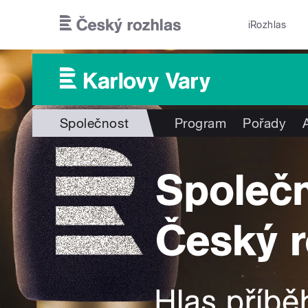
Přejít k hlavnímu obsahu
iRozhlas
Společnost
Program
Pořady