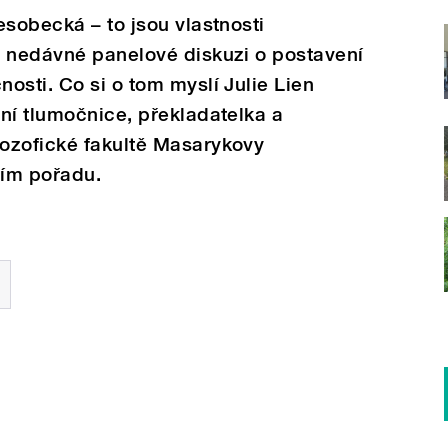
esobecká – to jsou vlastnosti
a nedávné panelové diskuzi o postavení
osti. Co si o tom myslí Julie Lien
ní tlumočnice, překladatelka a
ozofické fakultě Masarykovy
ním pořadu.