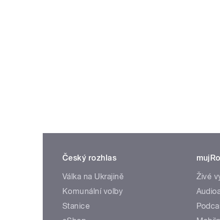
Český rozhlas
mujRo
Válka na Ukrajině
Živé v
Komunální volby
Audioa
Stanice
Podca