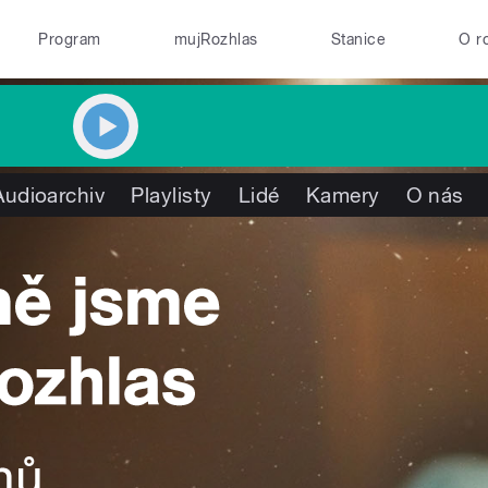
Program
mujRozhlas
Stanice
O r
Audioarchiv
Playlisty
Lidé
Kamery
O nás