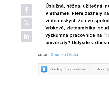
Úslužná, něžná, užitečná, n
Vietnamek, které zazněly n
vietnamských žen ve společn
Vrbková, vietnamistka, soud
výzkumná pracovnice na Fil
univerzity? Uslyšíte v dneš
autor:
Goranka Oljača
Všechny díly pořadu na mujRozhlas