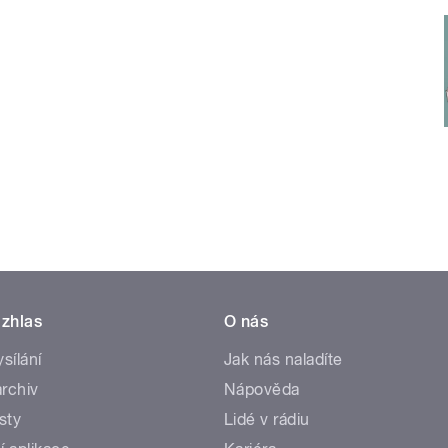
zhlas
O nás
ysílání
Jak nás naladíte
rchiv
Nápověda
sty
Lidé v rádiu