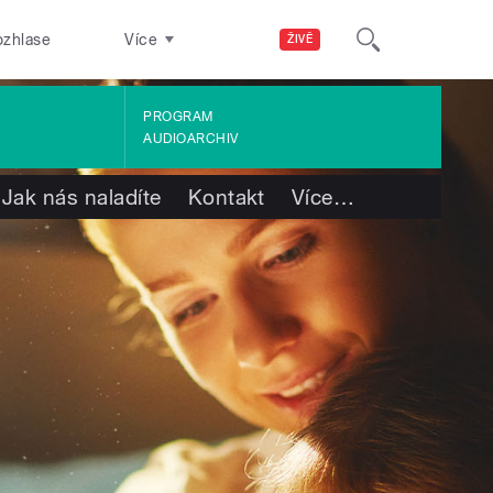
ozhlase
Více
ŽIVĚ
PROGRAM
AUDIOARCHIV
Jak nás naladíte
Kontakt
Více
…