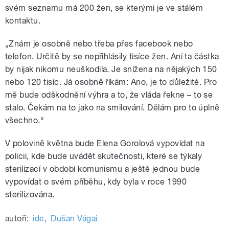
svém seznamu má 200 žen, se kterými je ve stálém
kontaktu.
„Znám je osobně nebo třeba přes facebook nebo
telefon. Určitě by se nepřihlásily tisíce žen. Ani ta částka
by nijak nikomu neuškodila. Je snížena na nějakých 150
nebo 120 tisíc. Já osobně říkám: Ano, je to důležité. Pro
mě bude odškodnění výhra a to, že vláda řekne – to se
stalo. Čekám na to jako na smilování. Dělám pro to úplně
všechno.“
V polovině května bude Elena Gorolová vypovídat na
policii, kde bude uvádět skutečnosti, které se týkaly
sterilizací v období komunismu a ještě jednou bude
vypovídat o svém příběhu, kdy byla v roce 1990
sterilizována.
autoři:
ide
,
Dušan Vágai