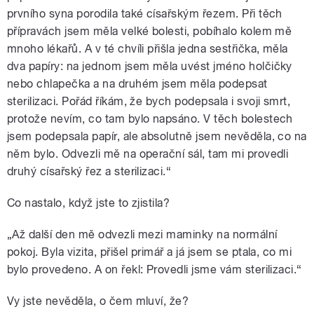
prvního syna porodila také císařským řezem. Při těch
přípravách jsem měla velké bolesti, pobíhalo kolem mě
mnoho lékařů. A v té chvíli přišla jedna sestřička, měla
dva papíry: na jednom jsem měla uvést jméno holčičky
nebo chlapečka a na druhém jsem měla podepsat
sterilizaci. Pořád říkám, že bych podepsala i svoji smrt,
protože nevím, co tam bylo napsáno. V těch bolestech
jsem podepsala papír, ale absolutně jsem nevěděla, co na
něm bylo. Odvezli mě na operační sál, tam mi provedli
druhý císařský řez a sterilizaci.“
Co nastalo, když jste to zjistila?
„Až další den mě odvezli mezi maminky na normální
pokoj. Byla vizita, přišel primář a já jsem se ptala, co mi
bylo provedeno. A on řekl: Provedli jsme vám sterilizaci.“
Vy jste nevěděla, o čem mluví, že?