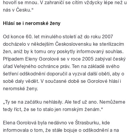
hovoří se mnou. V zahraničí se cítím vždycky lépe než u
nás v Česku.“
Hlásí se i neromské ženy
Od konce 60. let minulého století až do roku 2007
docházelo v někdejším Československu ke sterilizacím
žen, aniž by k tomu ony poskytly informovaný souhlas.
Případem Eleny Gorolové se v roce 2005 zabýval český
úřad Veřejného ochránce práv. Ten na základě svého
šetření odškodnění doporučil a vyzval další oběti, aby o
sobě daly vědět. V současné době se Gorolové hlásí i
neromské ženy.
„Ty se na začátku nehlásily. Ale teď už ano. Nemůžeme
tedy říct, že se to stalo jen romským ženám.“
Elena Gorolová byla nedávno ve Štrasburku, kde
informovala o tom, že stále bojuje o odškodnění a na