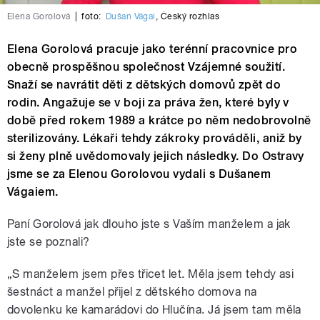
Elena Gorolová
|
foto:
Dušan Vágai
,
Český rozhlas
Elena Gorolová pracuje jako terénní pracovnice pro
obecně prospěšnou společnost Vzájemné soužití.
Snaží se navrátit děti z dětských domovů zpět do
rodin. Angažuje se v boji za práva žen, které byly v
době před rokem 1989 a krátce po něm nedobrovolně
sterilizovány. Lékaři tehdy zákroky prováděli, aniž by
si ženy plně uvědomovaly jejich následky. Do Ostravy
jsme se za Elenou Gorolovou vydali s Dušanem
Vágaiem.
Paní Gorolová jak dlouho jste s Vaším manželem a jak
jste se poznali?
„S manželem jsem přes třicet let. Měla jsem tehdy asi
šestnáct a manžel přijel z dětského domova na
dovolenku ke kamarádovi do Hlučína. Já jsem tam měla