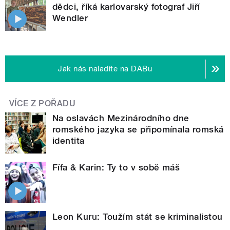
dědci, říká karlovarský fotograf Jiří
Wendler
Jak nás naladíte na DABu
VÍCE Z POŘADU
Na oslavách Mezinárodního dne
romského jazyka se připomínala romská
identita
Fífa & Karin: Ty to v sobě máš
Leon Kuru: Toužím stát se kriminalistou