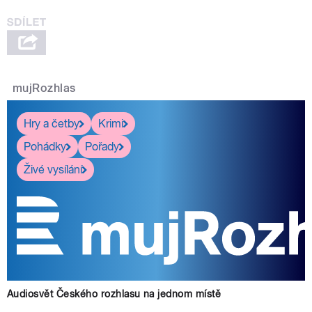
mujRozhlas
Hry a četby
Krimi
Pohádky
Pořady
Živé vysílání
Audiosvět Českého rozhlasu na jednom místě