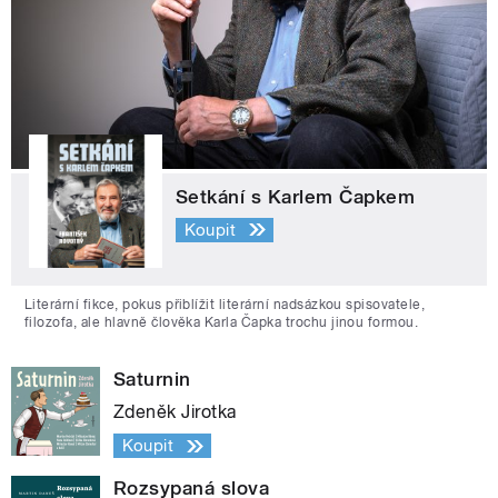
Setkání s Karlem Čapkem
Koupit
Literární fikce, pokus přiblížit literární nadsázkou spisovatele,
filozofa, ale hlavně člověka Karla Čapka trochu jinou formou.
Saturnin
Zdeněk Jirotka
Koupit
Rozsypaná slova