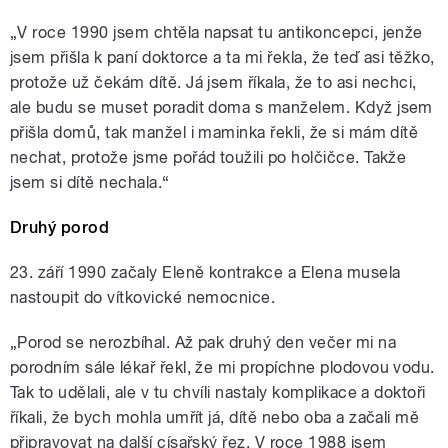
„V roce 1990 jsem chtěla napsat tu antikoncepci, jenže
jsem přišla k paní doktorce a ta mi řekla, že teď asi těžko,
protože už čekám dítě. Já jsem říkala, že to asi nechci,
ale budu se muset poradit doma s manželem. Když jsem
přišla domů, tak manžel i maminka řekli, že si mám dítě
nechat, protože jsme pořád toužili po holčičce. Takže
jsem si dítě nechala.“
Druhý porod
23. září 1990 začaly Eleně kontrakce a Elena musela
nastoupit do vítkovické nemocnice.
„Porod se nerozbíhal. Až pak druhý den večer mi na
porodním sále lékař řekl, že mi propíchne plodovou vodu.
Tak to udělali, ale v tu chvíli nastaly komplikace a doktoři
říkali, že bych mohla umřít já, dítě nebo oba a začali mě
připravovat na další císařský řez. V roce 1988 jsem