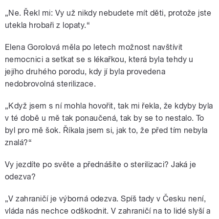
„Ne. Řekl mi: Vy už nikdy nebudete mít děti, protože jste
utekla hrobaři z lopaty.“
Elena Gorolová měla po letech možnost navštívit
nemocnici a setkat se s lékařkou, která byla tehdy u
jejího druhého porodu, kdy jí byla provedena
nedobrovolná sterilizace.
„Když jsem s ní mohla hovořit, tak mi řekla, že kdyby byla
v té době u mě tak ponaučená, tak by se to nestalo. To
byl pro mě šok. Říkala jsem si, jak to, že před tím nebyla
znalá?“
Vy jezdíte po světe a přednášíte o sterilizaci? Jaká je
odezva?
„V zahraničí je výborná odezva. Spíš tady v Česku není,
vláda nás nechce odškodnit. V zahraničí na to lidé slyší a