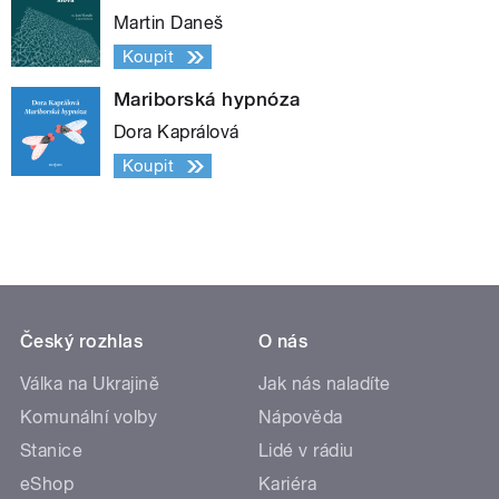
Martin Daneš
Koupit
Mariborská hypnóza
Dora Kaprálová
Koupit
Český rozhlas
O nás
Válka na Ukrajině
Jak nás naladíte
Komunální volby
Nápověda
Stanice
Lidé v rádiu
eShop
Kariéra