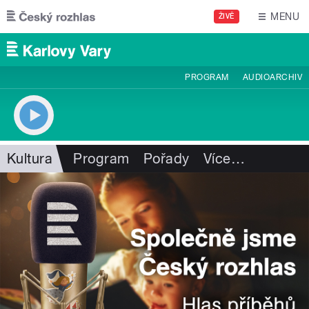
Přejít k hlavnímu obsahu
MENU
ŽIVĚ
PROGRAM
AUDIOARCHIV
Kultura
Program
Pořady
Více
…