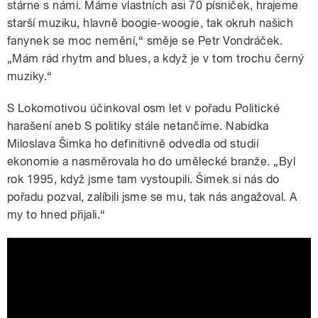
stárne s námi. Máme vlastních asi 70 písniček, hrajeme
starší muziku, hlavně boogie-woogie, tak okruh našich
fanynek se moc nemění,“ směje se Petr Vondráček.
„Mám rád rhytm and blues, a když je v tom trochu černý
muziky.“
S Lokomotivou účinkoval osm let v pořadu Politické
harašení aneb S politiky stále netančíme. Nabídka
Miloslava Šimka ho definitivně odvedla od studií
ekonomie a nasměrovala ho do umělecké branže. „Byl
rok 1995, když jsme tam vystoupili. Šimek si nás do
pořadu pozval, zalíbili jsme se mu, tak nás angažoval. A
my to hned přijali.“
Petr Vondráček + skupina Lokomotiva