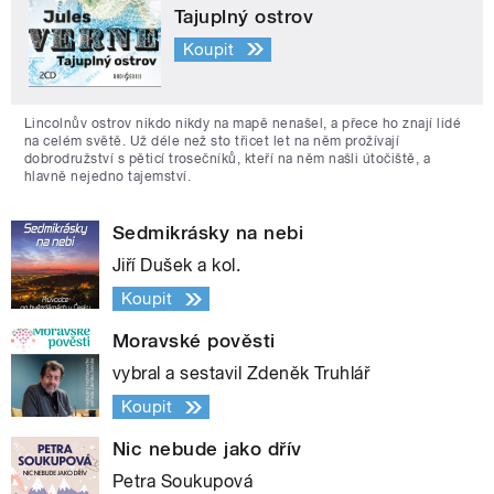
Tajuplný ostrov
Koupit
Lincolnův ostrov nikdo nikdy na mapě nenašel, a přece ho znají lidé
na celém světě. Už déle než sto třicet let na něm prožívají
dobrodružství s pěticí trosečníků, kteří na něm našli útočiště, a
hlavně nejedno tajemství.
Sedmikrásky na nebi
Jiří Dušek a kol.
Koupit
Moravské pověsti
vybral a sestavil Zdeněk Truhlář
Koupit
Nic nebude jako dřív
Petra Soukupová