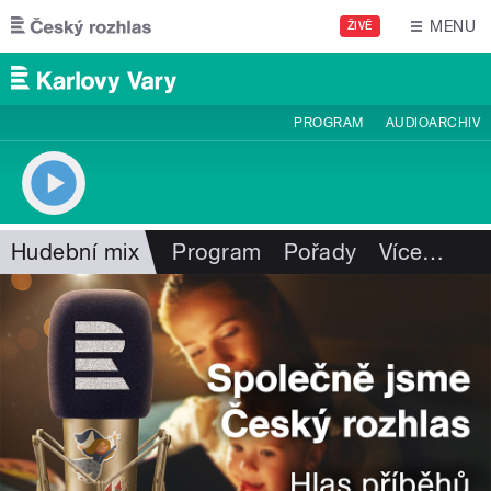
Přejít k hlavnímu obsahu
MENU
ŽIVĚ
PROGRAM
AUDIOARCHIV
Hudební mix
Program
Pořady
Více
…