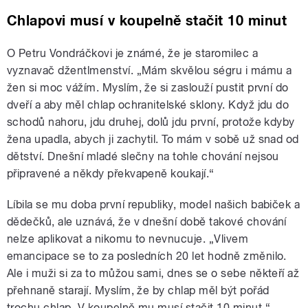
Chlapovi musí v koupelně stačit 10 minut
O Petru Vondráčkovi je známé, že je staromilec a
vyznavač džentlmenství. „Mám skvělou ségru i mámu a
žen si moc vážím. Myslím, že si zaslouží pustit první do
dveří a aby měl chlap ochranitelské sklony. Když jdu do
schodů nahoru, jdu druhej, dolů jdu první, protože kdyby
žena upadla, abych ji zachytil. To mám v sobě už snad od
dětství. Dnešní mladé slečny na tohle chování nejsou
připravené a někdy překvapeně koukají.“
Líbila se mu doba první republiky, model našich babiček a
dědečků, ale uznává, že v dnešní době takové chování
nelze aplikovat a nikomu to nevnucuje. „Vlivem
emancipace se to za posledních 20 let hodně změnilo.
Ale i muži si za to můžou sami, dnes se o sebe někteří až
přehnaně starají. Myslím, že by chlap měl být pořád
trochu chlap. V koupelně mu musí stačit 10 minut.“