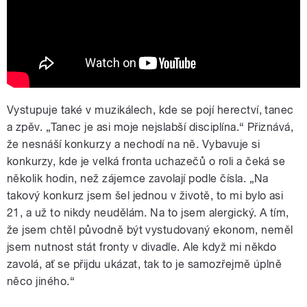
Vystupuje také v muzikálech, kde se pojí herectví, tanec
a zpěv. „Tanec je asi moje nejslabší disciplína.“ Přiznává,
že nesnáší konkurzy a nechodí na ně. Vybavuje si
konkurzy, kde je velká fronta uchazečů o roli a čeká se
několik hodin, než zájemce zavolají podle čísla. „Na
takový konkurz jsem šel jednou v životě, to mi bylo asi
21, a už to nikdy neudělám. Na to jsem alergický. A tím,
že jsem chtěl původně být vystudovaný ekonom, neměl
jsem nutnost stát fronty v divadle. Ale když mi někdo
zavolá, ať se přijdu ukázat, tak to je samozřejmě úplně
něco jiného.“