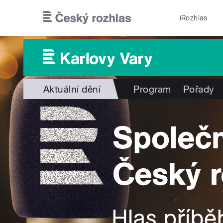
Přejít k hlavnímu obsahu
iRozhlas
Aktuální dění
Program
Pořady