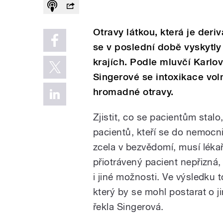
Otravy látkou, která je deri
se v poslední době vyskytly
krajích. Podle mluvčí Karl
Singerové se intoxikace vo
hromadné otravy.
Zjistit, co se pacientům stal
pacientů, kteří se do nemoc
zcela v bezvědomí, musí lékař
přiotrávený pacient nepřizná,
i jiné možnosti. Ve výsledku 
který by se mohl postarat o ji
řekla Singerová.