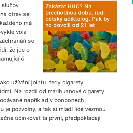
 služby
Zakázat HHC? Na
přechodnou dobu, radí
ina otrav se
dětský adiktolog. Pak by
a každého má
ho dovolil od 21 let
vykle volá
 záchranáři se
í, že jde o
amující či
ko užívání jointu, tedy cigarety
lidmi. Na rozdíl od marihuanové cigarety
 podávané například v bonbonech,
 je pozvolný, a tak si mladí lidé vezmou
 začne účinkovat ta první, předpokládají