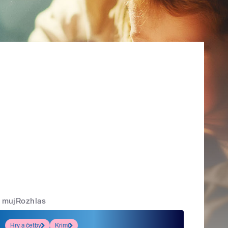
mujRozhlas
Hry a četby
Krimi