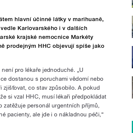
vátem hlavní účinné látky v marihuaně,
 vedle Karlovarského i v dalších
ovarské krajské nemocnice Markéty
lně prodejným HHC objevují spíše jako
o, není pro lékaře jednoduché. „U
nice dostanou s poruchami vědomí nebo
i zjišťovat, co stav způsobilo. A pokud
 že si vzal HHC, musí lékaři předpokládat
to zatěžuje personál urgentních příjmů,
né pacienty, ale jde i o nákladnou péči,“