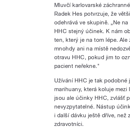
Mluvčí karlovarské záchranné
Radek Hes potvrzuje, že větš
odehrává ve skupině. „Ne n
HHC stejný účinek. K nám ob
ten, který je na tom lépe. Ale
mnohdy ani na místě nedozvěd
otravu HHC, pokud jim to ozn
pacient neřekne."
Užívání HHC je tak podobné ja
marihuany, která koluje mezi 
jsou ale účinky HHC, zvlášť
nevyzpytatelné. Nástup účinku
i další dávku ještě dříve, než
zdravotníci.