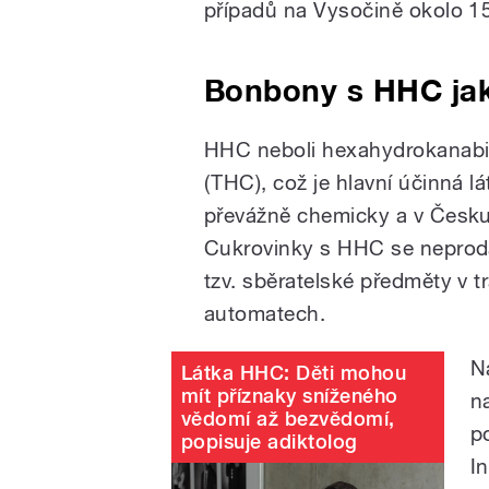
případů na Vysočině okolo 1
Bonbony s HHC jak
HHC neboli hexahydrokanabin
(THC), což je hlavní účinná 
převážně chemicky a v Česku
Cukrovinky s HHC se neprodáva
tzv. sběratelské předměty v t
automatech.
N
Látka HHC: Děti mohou
mít příznaky sníženého
n
vědomí až bezvědomí,
p
popisuje adiktolog
I