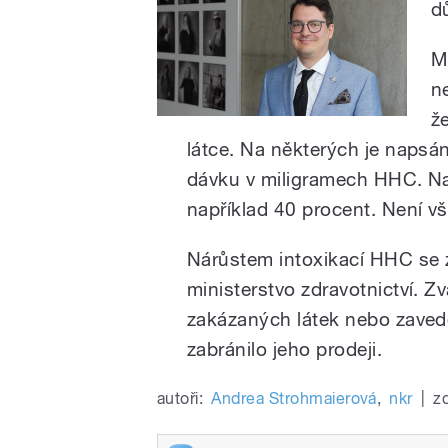
d
M
n
ž
látce. Na některých je napsá
dávku v miligramech HHC. Na
například 40 procent. Není v
Nárůstem intoxikací HHC se z
ministerstvo zdravotnictví. 
zakázaných látek nebo zaved
zabránilo jeho prodeji.
autoři:
Andrea Strohmaierová
,
nkr
|
zd