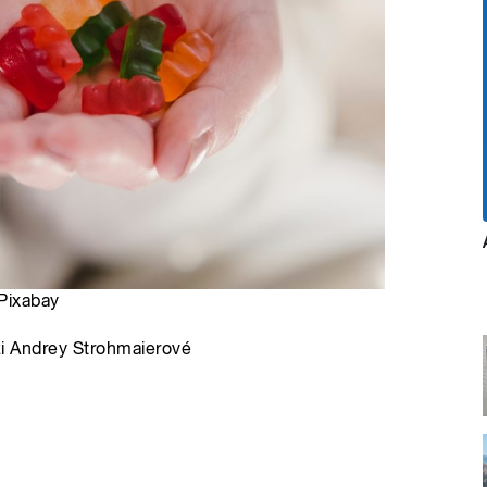
 Pixabay
áži Andrey Strohmaierové