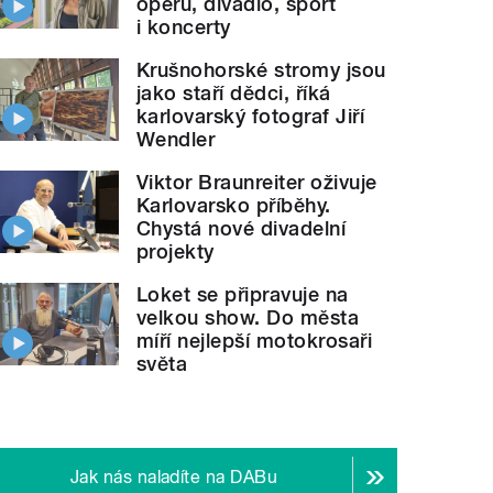
operu, divadlo, sport
i koncerty
Krušnohorské stromy jsou
jako staří dědci, říká
karlovarský fotograf Jiří
Wendler
Viktor Braunreiter oživuje
Karlovarsko příběhy.
Chystá nové divadelní
projekty
Loket se připravuje na
velkou show. Do města
míří nejlepší motokrosaři
světa
Jak nás naladíte na DABu