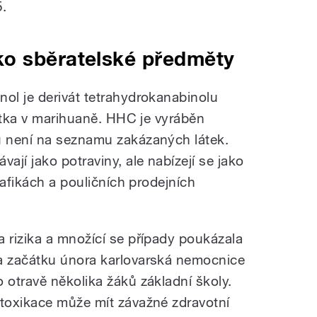
5.
o sběratelské předměty
ol je derivát tetrahydrokanabinolu
látka v marihuaně. HHC je vyráběn
 není na seznamu zakázaných látek.
jí jako potraviny, ale nabízejí se jako
rafikách a pouličních prodejních
a rizika a množící se případy poukázala
a začátku února karlovarská nemocnice
o otravě několika žáků základní školy.
ntoxikace může mít závažné zdravotní