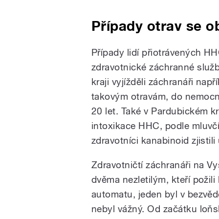
Případy otrav se o
Případy lidí přiotrávených 
zdravotnické záchranné služb
kraji vyjížděli záchranáři na
takovým otravám, do nemocnic
20 let. Také v Pardubickém kr
intoxikace HHC, podle mluvčí
zdravotníci kanabinoid zjistili
Zdravotničtí záchranáři na Vy
dvěma nezletilým, kteří poži
automatu, jeden byl v bezvědo
nebyl vážný. Od začátku loňs