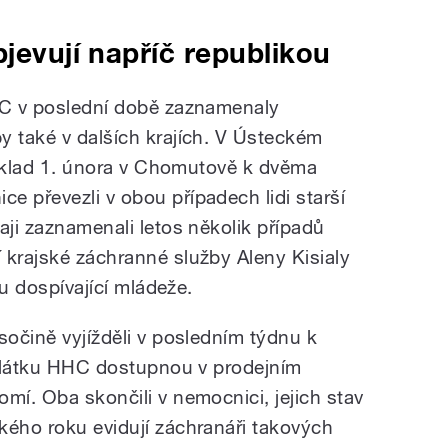
bjevují napříč republikou
HHC v poslední době zaznamenaly
y také v dalších krajích. V Ústeckém
příklad 1. února v Chomutově k dvěma
e převezli v obou případech lidi starší
aji zaznamenali letos několik případů
 krajské záchranné služby Aleny Kisialy
 u dospívající mládeže.
sočině vyjížděli v posledním týdnu k
li látku HHC dostupnou v prodejním
mí. Oba skončili v nemocnici, jejich stav
kého roku evidují záchranáři takových