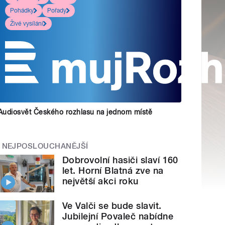
Pohádky
Pořady
Živé vysílání
Audiosvět Českého rozhlasu na jednom místě
NEJPOSLOUCHANĚJŠÍ
Dobrovolní hasiči slaví 160
let. Horní Blatná zve na
největší akci roku
Ve Valči se bude slavit.
Jubilejní Povaleč nabídne