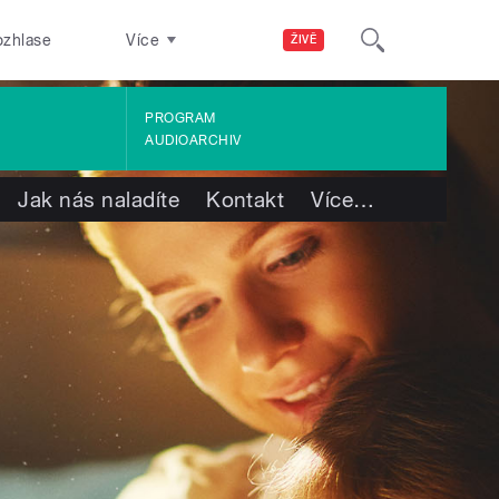
ozhlase
Více
ŽIVĚ
PROGRAM
AUDIOARCHIV
Jak nás naladíte
Kontakt
Více
…