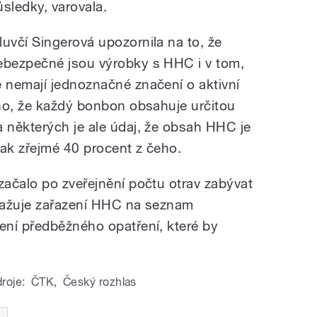
ůsledky, varovala.
luvčí Singerová upozornila na to, že
ebezpečné jsou výrobky s HHC i v tom,
e nemají jednoznačné značení o aktivní
no, že každý bonbon obsahuje určitou
 některých je ale údaj, že obsah HHC je
šak zřejmé 40 procent z čeho.
ačalo po zveřejnění počtu otrav zabývat
Zvažuje zařazení HHC na seznam
ení předběžného opatření, které by
roje:
ČTK
,
Český rozhlas