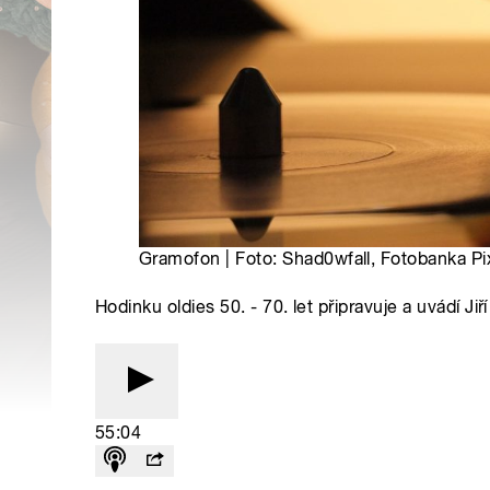
Gramofon | Foto: Shad0wfall, Fotobanka P
Hodinku oldies 50. - 70. let připravuje a uvádí Jiří
55:04