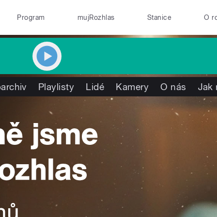
Program
mujRozhlas
Stanice
O r
archiv
Playlisty
Lidé
Kamery
O nás
Jak 