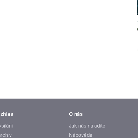
zhlas
O nás
ysílání
Jak nás naladíte
rchiv
Nápověda