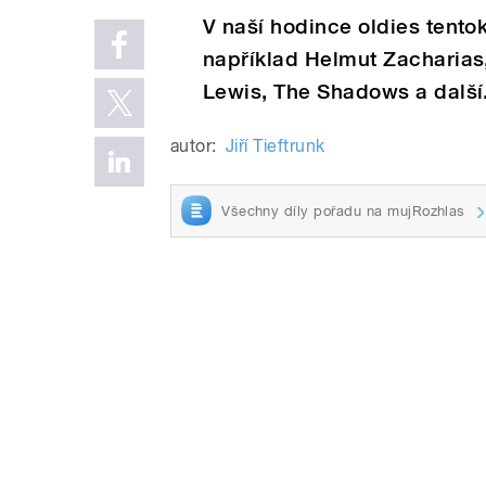
V naší hodince oldies tentok
například Helmut Zacharias
Lewis, The Shadows a další
autor:
Jiří Tieftrunk
Všechny díly pořadu na mujRozhlas