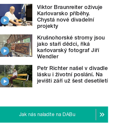
Viktor Braunreiter oživuje
Karlovarsko příběhy.
Chystá nové divadelní
projekty
Krušnohorské stromy jsou
jako staří dědci, říká
karlovarský fotograf Jiří
Wendler
Petr Richter našel v divadle
lásku i životní poslání. Na
jevišti září už šest desetiletí
Jak nás naladíte na DABu