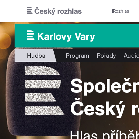
Přejít k hlavnímu obsahu
iRozhlas
Hudba
Program
Pořady
Audio