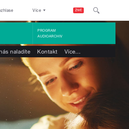
ozhlase
Více
ŽIVĚ
PROGRAM
AUDIOARCHIV
nás naladíte
Kontakt
Více
…