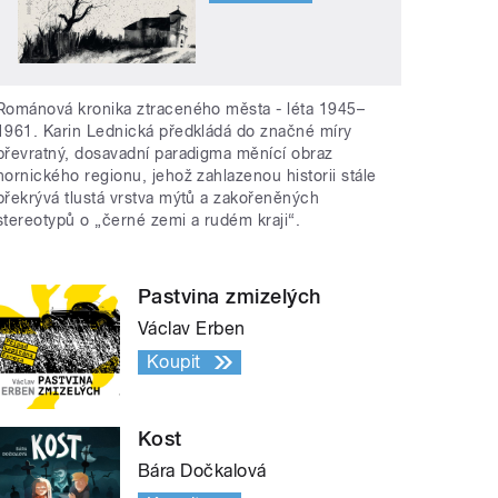
Románová kronika ztraceného města - léta 1945–
1961. Karin Lednická předkládá do značné míry
převratný, dosavadní paradigma měnící obraz
hornického regionu, jehož zahlazenou historii stále
překrývá tlustá vrstva mýtů a zakořeněných
stereotypů o „černé zemi a rudém kraji“.
Pastvina zmizelých
Václav Erben
Koupit
Kost
Bára Dočkalová