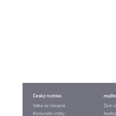
Český rozhlas
mujRo
Válka na Ukrajině
Živé v
Komunální volby
Audioa