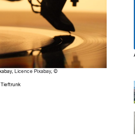
ixabay,
Licence Pixabay
,
©
 Tieftrunk