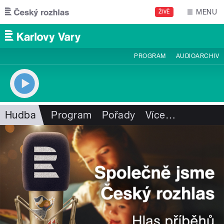
Přejít k hlavnímu obsahu
MENU
ŽIVĚ
PROGRAM
AUDIOARCHIV
Hudba
Program
Pořady
Více
…