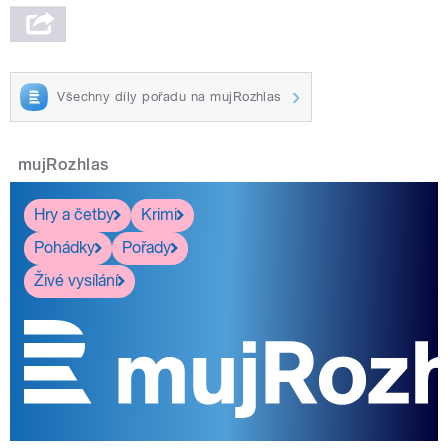
Všechny díly pořadu na mujRozhlas
mujRozhlas
Hry a četby
Krimi
Pohádky
Pořady
Živé vysílání