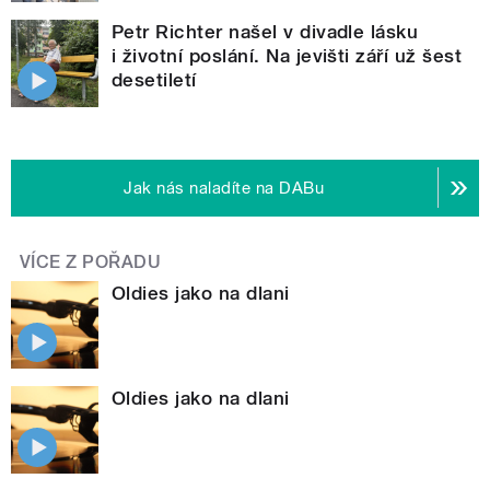
Petr Richter našel v divadle lásku
i životní poslání. Na jevišti září už šest
desetiletí
Jak nás naladíte na DABu
VÍCE Z POŘADU
Oldies jako na dlani
Oldies jako na dlani