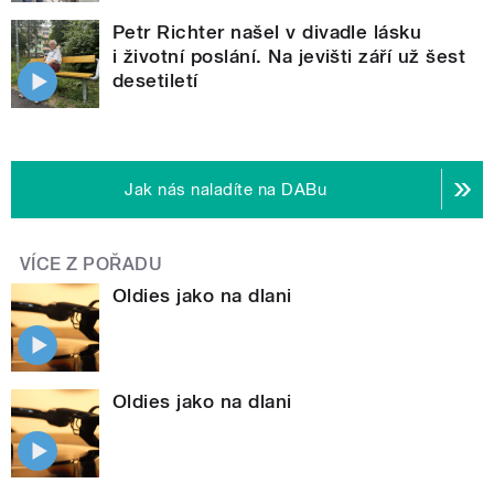
Petr Richter našel v divadle lásku
i životní poslání. Na jevišti září už šest
desetiletí
Jak nás naladíte na DABu
VÍCE Z POŘADU
Oldies jako na dlani
Oldies jako na dlani