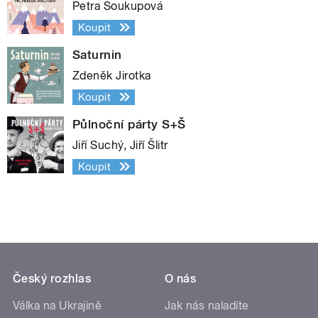
Petra Soukupová
Koupit
Saturnin
Zdeněk Jirotka
Koupit
Půlnoční párty S+Š
Jiří Suchý, Jiří Šlitr
Koupit
Český rozhlas
O nás
Válka na Ukrajině
Jak nás naladíte