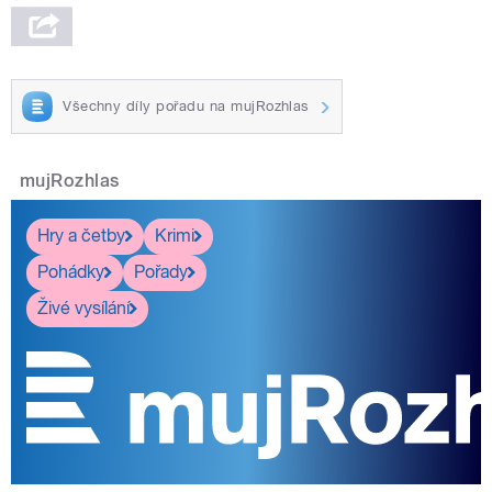
Všechny díly pořadu na mujRozhlas
mujRozhlas
Hry a četby
Krimi
Pohádky
Pořady
Živé vysílání