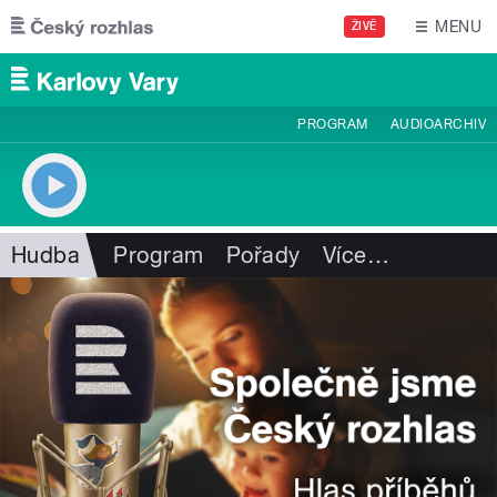
Přejít k hlavnímu obsahu
MENU
ŽIVĚ
PROGRAM
AUDIOARCHIV
Hudba
Program
Pořady
Více
…