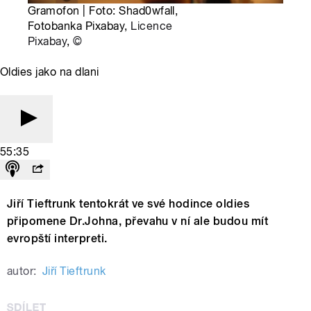
Gramofon | Foto: Shad0wfall,
Fotobanka Pixabay,
Licence
Pixabay
,
©
Oldies jako na dlani
55:35
Jiří Tieftrunk tentokrát ve své hodince oldies
připomene Dr.Johna, převahu v ní ale budou mít
evropští interpreti.
autor:
Jiří Tieftrunk