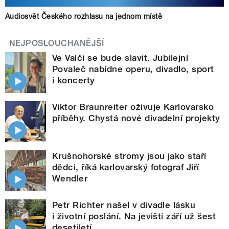
Audiosvět Českého rozhlasu na jednom místě
NEJPOSLOUCHANĚJŠÍ
Ve Valči se bude slavit. Jubilejní
Povaleč nabídne operu, divadlo, sport
i koncerty
Viktor Braunreiter oživuje Karlovarsko
příběhy. Chystá nové divadelní projekty
Krušnohorské stromy jsou jako staří
dědci, říká karlovarský fotograf Jiří
Wendler
Petr Richter našel v divadle lásku
i životní poslání. Na jevišti září už šest
desetiletí