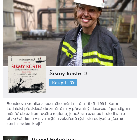
Šikmý kostel 3
Koupit
Románová kronika ztraceného města - léta 1945–1961. Karin
Lednická předkládá do značné míry převratný, dosavadní paradigma
měnící obraz hornického regionu, jehož zahlazenou historii stále
překrývá tlustá vrstva mýtů a zakořeněných stereotypů o „černé
zemi a rudém kraji“.
Případ Holečkovi