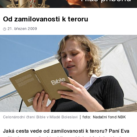
Od zamilovanosti k teroru
21. březen 2009
Celonárodní čtení Bible v Mladé Boleslavi
|
foto:
Nadační fond NBK
Jaká cesta vede od zamilovanosti k teroru? Paní Eva