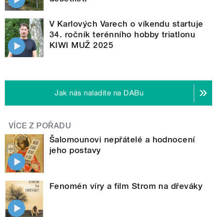
V Karlových Varech o víkendu startuje
34. ročník terénního hobby triatlonu
KIWI MUŽ 2025
Jak nás naladíte na DABu
VÍCE Z POŘADU
Šalomounovi nepřátelé a hodnocení
jeho postavy
Fenomén víry a film Strom na dřeváky