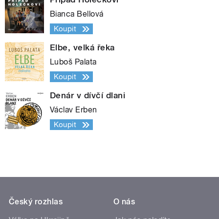
Bianca Bellová
Koupit
Elbe, velká řeka
Luboš Palata
Koupit
Denár v dívčí dlani
Václav Erben
Koupit
Český rozhlas
O nás