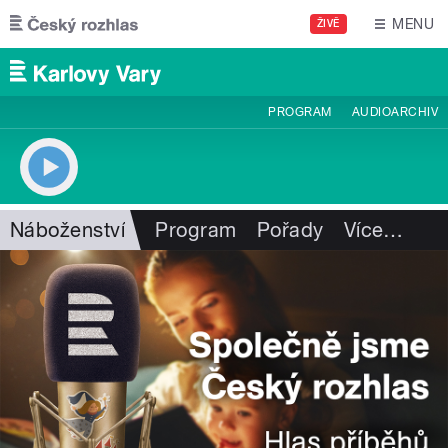
Přejít k hlavnímu obsahu
MENU
ŽIVĚ
PROGRAM
AUDIOARCHIV
Náboženství
Program
Pořady
Více
…