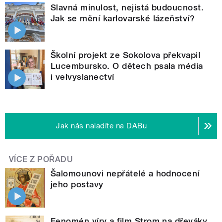
Slavná minulost, nejistá budoucnost.
Jak se mění karlovarské lázeňství?
Školní projekt ze Sokolova překvapil
Lucembursko. O dětech psala média
i velvyslanectví
Jak nás naladíte na DABu
VÍCE Z POŘADU
Šalomounovi nepřátelé a hodnocení
jeho postavy
Fenomén víry a film Strom na dřeváky