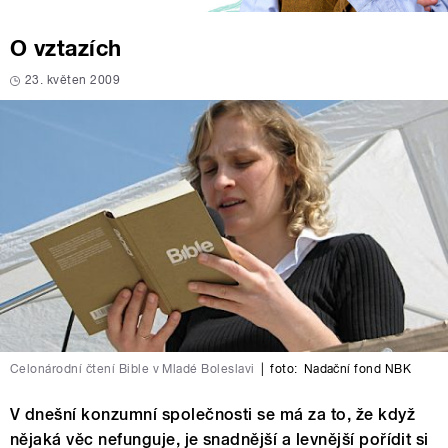
O vztazích
23. květen 2009
Celonárodní čtení Bible v Mladé Boleslavi
|
foto:
Nadační fond NBK
V dnešní konzumní společnosti se má za to, že když
nějaká věc nefunguje, je snadnější a levnější pořídit si