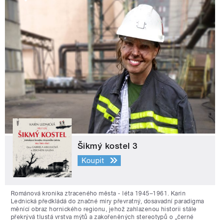
Šikmý kostel 3
Koupit
Románová kronika ztraceného města - léta 1945–1961. Karin
Lednická předkládá do značné míry převratný, dosavadní paradigma
měnící obraz hornického regionu, jehož zahlazenou historii stále
překrývá tlustá vrstva mýtů a zakořeněných stereotypů o „černé