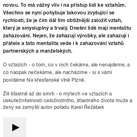
novou. To má vážný vliv i na přístup lidí ke vztahům.
Všechno se nyní pohybuje takovou zvyšující se
rychlostí, že je čím dál tím obtížnější založit vztah,
který je smysluplný a trvalý. Dnešní lidé mají mentalitu
zahazování. Nejen, že zahazují výrobky, ale zahazují i
přátele a tato mentalita vede i k zahazování vztahů
partnerských a manželských.
O vztazích - o tom, co v nich čekáme, ale nenajdeme, a
co naopak nečekáme, ale nacházíme - si s vámi
povídáme Na křesťanské vlně Plzně.
Žili šťastně až do smrti - o mýtech ve vztazích a
uskutečnitelnosti celoživotního, šťastného života muže a
ženy se zamýšlí autor pořadu Karel Řežábek