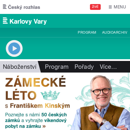
Přejít k hlavnímu obsahu
MENU
ŽIVĚ
PROGRAM
AUDIOARCHIV
Náboženství
Program
Pořady
Více
…